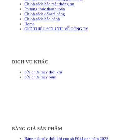
Chính sách bảo mật thông tin
Phương thức thanh toán
Chính sách đổi/trả hàng
Chính sách bảo hành
Home
GIỚI THIỆU SƠ LƯỢC VỀ CÔNG TY
DỊCH VỤ KHÁC
Sửa chữa máy thổi khí
Sửa chữa máy bơm
BẢNG GIÁ SẢN PHẨM
Bảng giá máy thổi khí con sò Đài Loan năm 2023