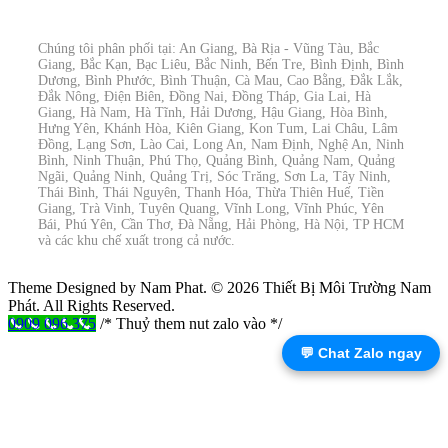
Chúng tôi phân phối tại: An Giang, Bà Rịa - Vũng Tàu, Bắc
Giang, Bắc Kạn, Bạc Liêu, Bắc Ninh, Bến Tre, Bình Định, Bình
Dương, Bình Phước, Bình Thuận, Cà Mau, Cao Bằng, Đắk Lắk,
Đắk Nông, Điện Biên, Đồng Nai, Đồng Tháp, Gia Lai, Hà
Giang, Hà Nam, Hà Tĩnh, Hải Dương, Hậu Giang, Hòa Bình,
Hưng Yên, Khánh Hòa, Kiên Giang, Kon Tum, Lai Châu, Lâm
Đồng, Lạng Sơn, Lào Cai, Long An, Nam Định, Nghệ An, Ninh
Bình, Ninh Thuận, Phú Thọ, Quảng Bình, Quảng Nam, Quảng
Ngãi, Quảng Ninh, Quảng Trị, Sóc Trăng, Sơn La, Tây Ninh,
Thái Bình, Thái Nguyên, Thanh Hóa, Thừa Thiên Huế, Tiền
Giang, Trà Vinh, Tuyên Quang, Vĩnh Long, Vĩnh Phúc, Yên
Bái, Phú Yên, Cần Thơ, Đà Nẵng, Hải Phòng, Hà Nội, TP HCM
và các khu chế xuất trong cả nước.
Theme Designed by Nam Phat.
© 2026 Thiết Bị Môi Trường Nam
Phát. All Rights Reserved.
0909 096 375
/* Thuỷ them nut zalo vào */
💬 Chat Zalo ngay