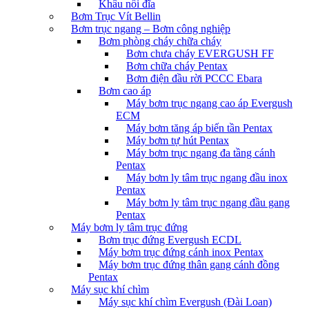
Khâu nối đĩa
Bơm Trục Vít Bellin
Bơm trục ngang – Bơm công nghiệp
Bơm phòng cháy chữa cháy
Bơm chưa cháy EVERGUSH FF
Bơm chữa cháy Pentax
Bơm điện đầu rời PCCC Ebara
Bơm cao áp
Máy bơm trục ngang cao áp Evergush
ECM
Máy bơm tăng áp biến tần Pentax
Máy bơm tự hút Pentax
Máy bơm trục ngang đa tầng cánh
Pentax
Máy bơm ly tâm trục ngang đầu inox
Pentax
Máy bơm ly tâm trục ngang đầu gang
Pentax
Máy bơm ly tâm trục đứng
Bơm trục đứng Evergush ECDL
Máy bơm trục đứng cánh inox Pentax
Máy bơm trục đứng thân gang cánh đồng
Pentax
Máy sục khí chìm
Máy sục khí chìm Evergush (Đài Loan)