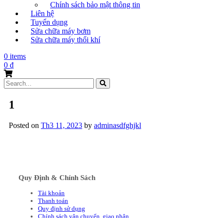
Chính sách bảo mật thông tin
Liên hệ
Tuyển dụng
Sửa chữa máy bơm
Sửa chữa máy thổi khí
0 items
0
₫
Search
for:
1
Posted on
Th3 11, 2023
by
adminasdfghjkl
Quy Định & Chính Sách
Tài khoản
Thanh toán
Quy định sử dụng
Chính sách vận chuyển, giao nhận