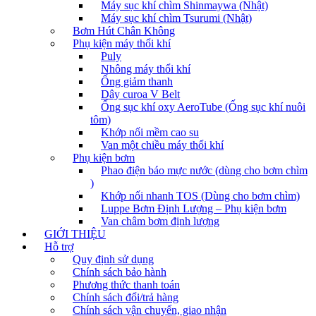
Máy sục khí chìm Shinmaywa (Nhật)
Máy sục khí chìm Tsurumi (Nhật)
Bơm Hút Chân Không
Phụ kiện máy thổi khí
Puly
Nhông máy thổi khí
Ống giảm thanh
Dây curoa V Belt
Ống sục khí oxy AeroTube (Ống sục khí nuôi
tôm)
Khớp nối mềm cao su
Van một chiều máy thổi khí
Phụ kiện bơm
Phao điện báo mực nước (dùng cho bơm chìm
)
Khớp nối nhanh TOS (Dùng cho bơm chìm)
Luppe Bơm Định Lượng – Phụ kiện bơm
Van châm bơm định lượng
GIỚI THIỆU
Hỗ trợ
Quy định sử dụng
Chính sách bảo hành
Phương thức thanh toán
Chính sách đổi/trả hàng
Chính sách vận chuyển, giao nhận