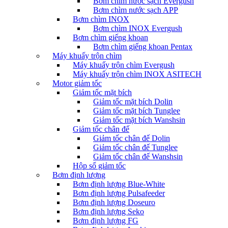
Bơm chìm nước sạch Evergush
Bơm chìm nước sạch APP
Bơm chìm INOX
Bơm chìm INOX Evergush
Bơm chìm giếng khoan
Bơm chìm giếng khoan Pentax
Máy khuấy trộn chìm
Máy khuấy trộn chìm Evergush
Máy khuấy trộn chìm INOX ASITECH
Motor giảm tốc
Giảm tốc mặt bích
Giảm tốc mặt bích Dolin
Giảm tốc mặt bích Tunglee
Giảm tốc mặt bích Wanshsin
Giảm tốc chân đế
Giảm tốc chân đế Dolin
Giảm tốc chân đế Tunglee
Giảm tốc chân đế Wanshsin
Hộp số giảm tốc
Bơm định lượng
Bơm định lượng Blue-White
Bơm định lượng Pulsafeeder
Bơm định lượng Doseuro
Bơm định lượng Seko
Bơm định lượng FG