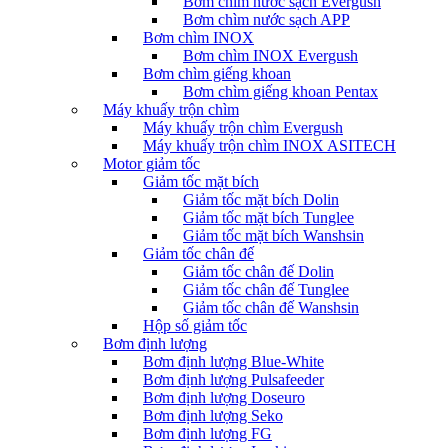
Bơm chìm nước sạch Evergush
Bơm chìm nước sạch APP
Bơm chìm INOX
Bơm chìm INOX Evergush
Bơm chìm giếng khoan
Bơm chìm giếng khoan Pentax
Máy khuấy trộn chìm
Máy khuấy trộn chìm Evergush
Máy khuấy trộn chìm INOX ASITECH
Motor giảm tốc
Giảm tốc mặt bích
Giảm tốc mặt bích Dolin
Giảm tốc mặt bích Tunglee
Giảm tốc mặt bích Wanshsin
Giảm tốc chân đế
Giảm tốc chân đế Dolin
Giảm tốc chân đế Tunglee
Giảm tốc chân đế Wanshsin
Hộp số giảm tốc
Bơm định lượng
Bơm định lượng Blue-White
Bơm định lượng Pulsafeeder
Bơm định lượng Doseuro
Bơm định lượng Seko
Bơm định lượng FG