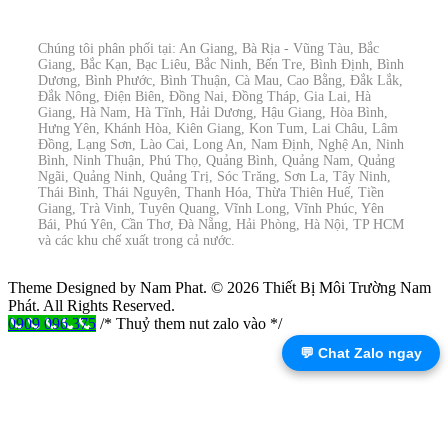
Chúng tôi phân phối tại: An Giang, Bà Rịa - Vũng Tàu, Bắc
Giang, Bắc Kạn, Bạc Liêu, Bắc Ninh, Bến Tre, Bình Định, Bình
Dương, Bình Phước, Bình Thuận, Cà Mau, Cao Bằng, Đắk Lắk,
Đắk Nông, Điện Biên, Đồng Nai, Đồng Tháp, Gia Lai, Hà
Giang, Hà Nam, Hà Tĩnh, Hải Dương, Hậu Giang, Hòa Bình,
Hưng Yên, Khánh Hòa, Kiên Giang, Kon Tum, Lai Châu, Lâm
Đồng, Lạng Sơn, Lào Cai, Long An, Nam Định, Nghệ An, Ninh
Bình, Ninh Thuận, Phú Thọ, Quảng Bình, Quảng Nam, Quảng
Ngãi, Quảng Ninh, Quảng Trị, Sóc Trăng, Sơn La, Tây Ninh,
Thái Bình, Thái Nguyên, Thanh Hóa, Thừa Thiên Huế, Tiền
Giang, Trà Vinh, Tuyên Quang, Vĩnh Long, Vĩnh Phúc, Yên
Bái, Phú Yên, Cần Thơ, Đà Nẵng, Hải Phòng, Hà Nội, TP HCM
và các khu chế xuất trong cả nước.
Theme Designed by Nam Phat.
© 2026 Thiết Bị Môi Trường Nam
Phát. All Rights Reserved.
0909 096 375
/* Thuỷ them nut zalo vào */
💬 Chat Zalo ngay