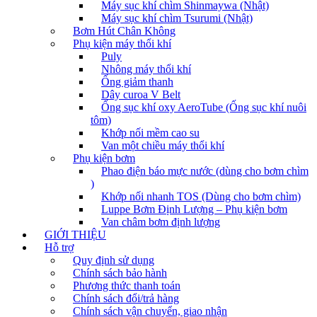
Máy sục khí chìm Shinmaywa (Nhật)
Máy sục khí chìm Tsurumi (Nhật)
Bơm Hút Chân Không
Phụ kiện máy thổi khí
Puly
Nhông máy thổi khí
Ống giảm thanh
Dây curoa V Belt
Ống sục khí oxy AeroTube (Ống sục khí nuôi
tôm)
Khớp nối mềm cao su
Van một chiều máy thổi khí
Phụ kiện bơm
Phao điện báo mực nước (dùng cho bơm chìm
)
Khớp nối nhanh TOS (Dùng cho bơm chìm)
Luppe Bơm Định Lượng – Phụ kiện bơm
Van châm bơm định lượng
GIỚI THIỆU
Hỗ trợ
Quy định sử dụng
Chính sách bảo hành
Phương thức thanh toán
Chính sách đổi/trả hàng
Chính sách vận chuyển, giao nhận