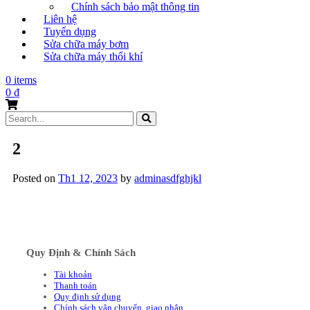
Chính sách bảo mật thông tin
Liên hệ
Tuyển dụng
Sửa chữa máy bơm
Sửa chữa máy thổi khí
0 items
0
₫
Search
for:
2
Posted on
Th1 12, 2023
by
adminasdfghjkl
Quy Định & Chính Sách
Tài khoản
Thanh toán
Quy định sử dụng
Chính sách vận chuyển, giao nhận