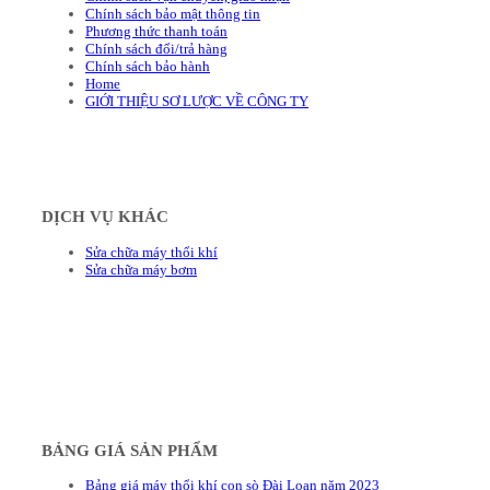
Chính sách bảo mật thông tin
Phương thức thanh toán
Chính sách đổi/trả hàng
Chính sách bảo hành
Home
GIỚI THIỆU SƠ LƯỢC VỀ CÔNG TY
DỊCH VỤ KHÁC
Sửa chữa máy thổi khí
Sửa chữa máy bơm
BẢNG GIÁ SẢN PHẨM
Bảng giá máy thổi khí con sò Đài Loan năm 2023