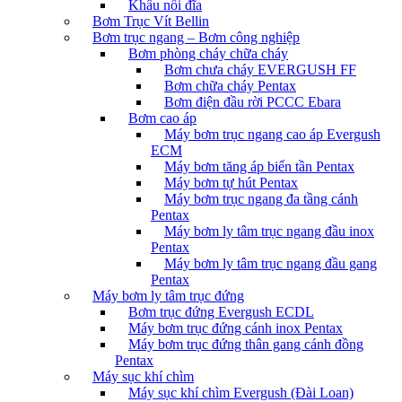
Khâu nối đĩa
Bơm Trục Vít Bellin
Bơm trục ngang – Bơm công nghiệp
Bơm phòng cháy chữa cháy
Bơm chưa cháy EVERGUSH FF
Bơm chữa cháy Pentax
Bơm điện đầu rời PCCC Ebara
Bơm cao áp
Máy bơm trục ngang cao áp Evergush
ECM
Máy bơm tăng áp biến tần Pentax
Máy bơm tự hút Pentax
Máy bơm trục ngang đa tầng cánh
Pentax
Máy bơm ly tâm trục ngang đầu inox
Pentax
Máy bơm ly tâm trục ngang đầu gang
Pentax
Máy bơm ly tâm trục đứng
Bơm trục đứng Evergush ECDL
Máy bơm trục đứng cánh inox Pentax
Máy bơm trục đứng thân gang cánh đồng
Pentax
Máy sục khí chìm
Máy sục khí chìm Evergush (Đài Loan)