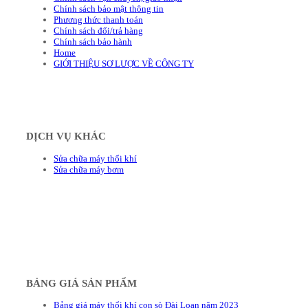
Chính sách bảo mật thông tin
Phương thức thanh toán
Chính sách đổi/trả hàng
Chính sách bảo hành
Home
GIỚI THIỆU SƠ LƯỢC VỀ CÔNG TY
DỊCH VỤ KHÁC
Sửa chữa máy thổi khí
Sửa chữa máy bơm
BẢNG GIÁ SẢN PHẨM
Bảng giá máy thổi khí con sò Đài Loan năm 2023