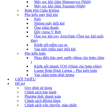
Máy sục khí chìm Shinmaywa (Nhật)
Máy sục khí chìm Tsurumi (Nhật)
Bơm Hút Chân Không
Phụ kiện máy thổi khí
Puly
Nhông máy thổi khí
Ống giảm thanh
Dây curoa V Belt
Ống sục khí oxy AeroTube (Ống sục khí nuôi
tôm)
Khớp nối mềm cao su
Van một chiều máy thổi khí
Phụ kiện bơm
Phao điện báo mực nước (dùng cho bơm chìm
)
Khớp nối nhanh TOS (Dùng cho bơm chìm)
Luppe Bơm Định Lượng – Phụ kiện bơm
Van châm bơm định lượng
GIỚI THIỆU
Hỗ trợ
Quy định sử dụng
Chính sách bảo hành
Phương thức thanh toán
Chính sách đổi/trả hàng
Chính sách vận chuyển, giao nhận