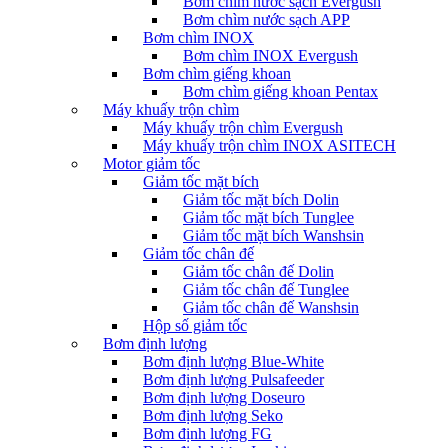
Bơm chìm nước sạch Evergush
Bơm chìm nước sạch APP
Bơm chìm INOX
Bơm chìm INOX Evergush
Bơm chìm giếng khoan
Bơm chìm giếng khoan Pentax
Máy khuấy trộn chìm
Máy khuấy trộn chìm Evergush
Máy khuấy trộn chìm INOX ASITECH
Motor giảm tốc
Giảm tốc mặt bích
Giảm tốc mặt bích Dolin
Giảm tốc mặt bích Tunglee
Giảm tốc mặt bích Wanshsin
Giảm tốc chân đế
Giảm tốc chân đế Dolin
Giảm tốc chân đế Tunglee
Giảm tốc chân đế Wanshsin
Hộp số giảm tốc
Bơm định lượng
Bơm định lượng Blue-White
Bơm định lượng Pulsafeeder
Bơm định lượng Doseuro
Bơm định lượng Seko
Bơm định lượng FG