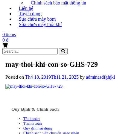
Chính sách bảo mật thông tin
Liên hệ
Tuyển dụng
Sửa chữa máy bơm
Sửa chữa máy thổi khí
0 items
0
₫
Search
for:
may-thoi-khi-con-so-GHS-729
Posted on
Th4 18, 2019
Th11 21, 2025
by
adminasdfghjkl
Quy Định & Chính Sách
Tài khoản
Thanh toán
Quy định sử dụng
Chính sách vận chuyển, giao nhận