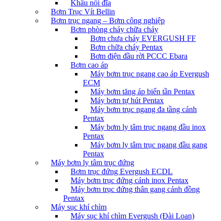
Khâu nối đĩa
Bơm Trục Vít Bellin
Bơm trục ngang – Bơm công nghiệp
Bơm phòng cháy chữa cháy
Bơm chưa cháy EVERGUSH FF
Bơm chữa cháy Pentax
Bơm điện đầu rời PCCC Ebara
Bơm cao áp
Máy bơm trục ngang cao áp Evergush
ECM
Máy bơm tăng áp biến tần Pentax
Máy bơm tự hút Pentax
Máy bơm trục ngang đa tầng cánh
Pentax
Máy bơm ly tâm trục ngang đầu inox
Pentax
Máy bơm ly tâm trục ngang đầu gang
Pentax
Máy bơm ly tâm trục đứng
Bơm trục đứng Evergush ECDL
Máy bơm trục đứng cánh inox Pentax
Máy bơm trục đứng thân gang cánh đồng
Pentax
Máy sục khí chìm
Máy sục khí chìm Evergush (Đài Loan)