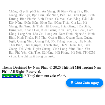
Chúng tôi phân phối tại: An Giang, Bà Rịa - Vũng Tàu, Bắc
Giang, Bắc Kạn, Bạc Liêu, Bắc Ninh, Bến Tre, Bình Định, Bình
Dương, Bình Phước, Bình Thuận, Cà Mau, Cao Bằng, Đắk Lắk,
Đắk Nông, Điện Biên, Đồng Nai, Đồng Tháp, Gia Lai, Hà
Giang, Hà Nam, Hà Tĩnh, Hải Dương, Hậu Giang, Hòa Bình,
Hưng Yên, Khánh Hòa, Kiên Giang, Kon Tum, Lai Châu, Lâm
Đồng, Lạng Sơn, Lào Cai, Long An, Nam Định, Nghệ An, Ninh
Bình, Ninh Thuận, Phú Thọ, Quảng Bình, Quảng Nam, Quảng
Ngãi, Quảng Ninh, Quảng Trị, Sóc Trăng, Sơn La, Tây Ninh,
Thái Bình, Thái Nguyên, Thanh Hóa, Thừa Thiên Huế, Tiền
Giang, Trà Vinh, Tuyên Quang, Vĩnh Long, Vĩnh Phúc, Yên
Bái, Phú Yên, Cần Thơ, Đà Nẵng, Hải Phòng, Hà Nội, TP HCM
và các khu chế xuất trong cả nước.
Theme Designed by Nam Phat.
© 2026 Thiết Bị Môi Trường Nam
Phát. All Rights Reserved.
0909 096 375
/* Thuỷ them nut zalo vào */
💬 Chat Zalo ngay