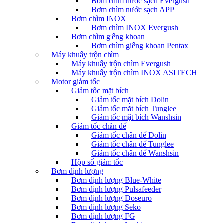
Bơm chìm nước sạch Evergush
Bơm chìm nước sạch APP
Bơm chìm INOX
Bơm chìm INOX Evergush
Bơm chìm giếng khoan
Bơm chìm giếng khoan Pentax
Máy khuấy trộn chìm
Máy khuấy trộn chìm Evergush
Máy khuấy trộn chìm INOX ASITECH
Motor giảm tốc
Giảm tốc mặt bích
Giảm tốc mặt bích Dolin
Giảm tốc mặt bích Tunglee
Giảm tốc mặt bích Wanshsin
Giảm tốc chân đế
Giảm tốc chân đế Dolin
Giảm tốc chân đế Tunglee
Giảm tốc chân đế Wanshsin
Hộp số giảm tốc
Bơm định lượng
Bơm định lượng Blue-White
Bơm định lượng Pulsafeeder
Bơm định lượng Doseuro
Bơm định lượng Seko
Bơm định lượng FG