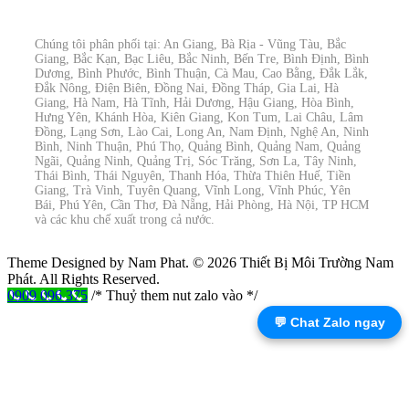
Chúng tôi phân phối tại: An Giang, Bà Rịa - Vũng Tàu, Bắc
Giang, Bắc Kạn, Bạc Liêu, Bắc Ninh, Bến Tre, Bình Định, Bình
Dương, Bình Phước, Bình Thuận, Cà Mau, Cao Bằng, Đắk Lắk,
Đắk Nông, Điện Biên, Đồng Nai, Đồng Tháp, Gia Lai, Hà
Giang, Hà Nam, Hà Tĩnh, Hải Dương, Hậu Giang, Hòa Bình,
Hưng Yên, Khánh Hòa, Kiên Giang, Kon Tum, Lai Châu, Lâm
Đồng, Lạng Sơn, Lào Cai, Long An, Nam Định, Nghệ An, Ninh
Bình, Ninh Thuận, Phú Thọ, Quảng Bình, Quảng Nam, Quảng
Ngãi, Quảng Ninh, Quảng Trị, Sóc Trăng, Sơn La, Tây Ninh,
Thái Bình, Thái Nguyên, Thanh Hóa, Thừa Thiên Huế, Tiền
Giang, Trà Vinh, Tuyên Quang, Vĩnh Long, Vĩnh Phúc, Yên
Bái, Phú Yên, Cần Thơ, Đà Nẵng, Hải Phòng, Hà Nội, TP HCM
và các khu chế xuất trong cả nước.
Theme Designed by Nam Phat.
© 2026 Thiết Bị Môi Trường Nam
Phát. All Rights Reserved.
0909 096 375
/* Thuỷ them nut zalo vào */
💬 Chat Zalo ngay