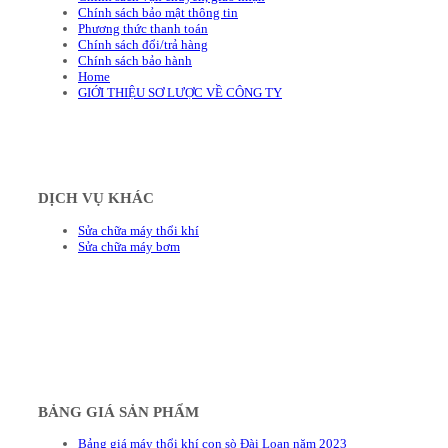
Chính sách bảo mật thông tin
Phương thức thanh toán
Chính sách đổi/trả hàng
Chính sách bảo hành
Home
GIỚI THIỆU SƠ LƯỢC VỀ CÔNG TY
DỊCH VỤ KHÁC
Sửa chữa máy thổi khí
Sửa chữa máy bơm
BẢNG GIÁ SẢN PHẨM
Bảng giá máy thổi khí con sò Đài Loan năm 2023