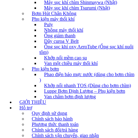
Máy sục khí chìm Shinmaywa (Nhật)
Máy sục khí chìm Tsurumi (Nhật)
Bơm Hút Chân Không
Phụ kiện máy thổi khí
Puly
Nhông máy thổi khí
Ống giảm thanh
Dây curoa V Belt
Ống sục khí oxy AeroTube (Ống sục khí nuôi
tôm)
Khớp nối mềm cao su
Van một chiều máy thổi khí
Phụ kiện bơm
Phao điện báo mực nước (dùng cho bơm chìm
)
Khớp nối nhanh TOS (Dùng cho bơm chìm)
Luppe Bơm Định Lượng – Phụ kiện bơm
Van châm bơm định lượng
GIỚI THIỆU
Hỗ trợ
Quy định sử dụng
Chính sách bảo hành
Phương thức thanh toán
Chính sách đổi/trả hàng
Chính sách vận chuyển, giao nhận