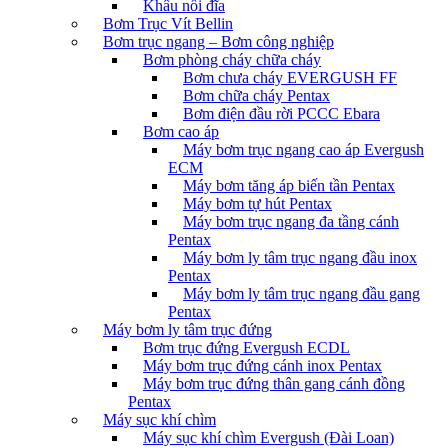
Khâu nối đĩa
Bơm Trục Vít Bellin
Bơm trục ngang – Bơm công nghiệp
Bơm phòng cháy chữa cháy
Bơm chưa cháy EVERGUSH FF
Bơm chữa cháy Pentax
Bơm điện đầu rời PCCC Ebara
Bơm cao áp
Máy bơm trục ngang cao áp Evergush
ECM
Máy bơm tăng áp biến tần Pentax
Máy bơm tự hút Pentax
Máy bơm trục ngang đa tầng cánh
Pentax
Máy bơm ly tâm trục ngang đầu inox
Pentax
Máy bơm ly tâm trục ngang đầu gang
Pentax
Máy bơm ly tâm trục đứng
Bơm trục đứng Evergush ECDL
Máy bơm trục đứng cánh inox Pentax
Máy bơm trục đứng thân gang cánh đồng
Pentax
Máy sục khí chìm
Máy sục khí chìm Evergush (Đài Loan)