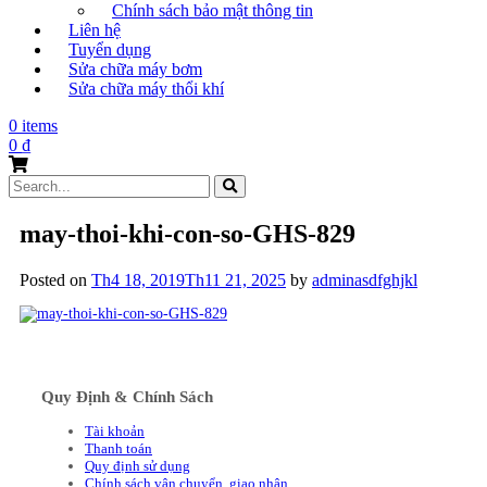
Chính sách bảo mật thông tin
Liên hệ
Tuyển dụng
Sửa chữa máy bơm
Sửa chữa máy thổi khí
0 items
0
₫
Search
for:
may-thoi-khi-con-so-GHS-829
Posted on
Th4 18, 2019
Th11 21, 2025
by
adminasdfghjkl
Quy Định & Chính Sách
Tài khoản
Thanh toán
Quy định sử dụng
Chính sách vận chuyển, giao nhận