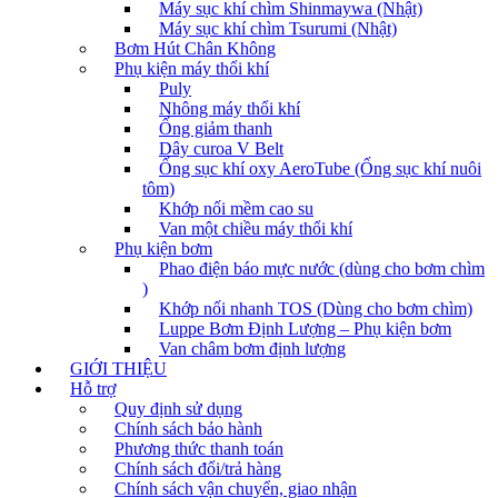
Máy sục khí chìm Shinmaywa (Nhật)
Máy sục khí chìm Tsurumi (Nhật)
Bơm Hút Chân Không
Phụ kiện máy thổi khí
Puly
Nhông máy thổi khí
Ống giảm thanh
Dây curoa V Belt
Ống sục khí oxy AeroTube (Ống sục khí nuôi
tôm)
Khớp nối mềm cao su
Van một chiều máy thổi khí
Phụ kiện bơm
Phao điện báo mực nước (dùng cho bơm chìm
)
Khớp nối nhanh TOS (Dùng cho bơm chìm)
Luppe Bơm Định Lượng – Phụ kiện bơm
Van châm bơm định lượng
GIỚI THIỆU
Hỗ trợ
Quy định sử dụng
Chính sách bảo hành
Phương thức thanh toán
Chính sách đổi/trả hàng
Chính sách vận chuyển, giao nhận