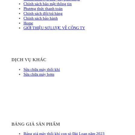
Chính sách bảo mật thông tin
Phương thức thanh toán
Chính sách đổi/trả hàng
Chính sách bảo hành
Home
GIỚI THIỆU SƠ LƯỢC VỀ CÔNG TY
DỊCH VỤ KHÁC
Sửa chữa máy thổi khí
Sửa chữa máy bơm
BẢNG GIÁ SẢN PHẨM
Bảng giá máy thổi khí con sò Đài Loan năm 2023