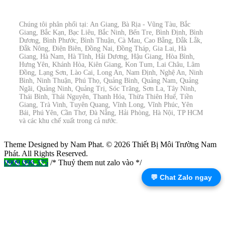
Chúng tôi phân phối tại: An Giang, Bà Rịa - Vũng Tàu, Bắc
Giang, Bắc Kạn, Bạc Liêu, Bắc Ninh, Bến Tre, Bình Định, Bình
Dương, Bình Phước, Bình Thuận, Cà Mau, Cao Bằng, Đắk Lắk,
Đắk Nông, Điện Biên, Đồng Nai, Đồng Tháp, Gia Lai, Hà
Giang, Hà Nam, Hà Tĩnh, Hải Dương, Hậu Giang, Hòa Bình,
Hưng Yên, Khánh Hòa, Kiên Giang, Kon Tum, Lai Châu, Lâm
Đồng, Lạng Sơn, Lào Cai, Long An, Nam Định, Nghệ An, Ninh
Bình, Ninh Thuận, Phú Thọ, Quảng Bình, Quảng Nam, Quảng
Ngãi, Quảng Ninh, Quảng Trị, Sóc Trăng, Sơn La, Tây Ninh,
Thái Bình, Thái Nguyên, Thanh Hóa, Thừa Thiên Huế, Tiền
Giang, Trà Vinh, Tuyên Quang, Vĩnh Long, Vĩnh Phúc, Yên
Bái, Phú Yên, Cần Thơ, Đà Nẵng, Hải Phòng, Hà Nội, TP HCM
và các khu chế xuất trong cả nước.
Theme Designed by Nam Phat.
© 2026 Thiết Bị Môi Trường Nam
Phát. All Rights Reserved.
0909 096 375
/* Thuỷ them nut zalo vào */
💬 Chat Zalo ngay