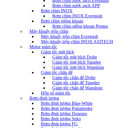
Bơm chìm nước sạch Evergush
Bơm chìm nước sạch APP
Bơm chìm INOX
Bơm chìm INOX Evergush
Bơm chìm giếng khoan
Bơm chìm giếng khoan Pentax
Máy khuấy trộn chìm
Máy khuấy trộn chìm Evergush
Máy khuấy trộn chìm INOX ASITECH
Motor giảm tốc
Giảm tốc mặt bích
Giảm tốc mặt bích Dolin
Giảm tốc mặt bích Tunglee
Giảm tốc mặt bích Wanshsin
Giảm tốc chân đế
Giảm tốc chân đế Dolin
Giảm tốc chân đế Tunglee
Giảm tốc chân đế Wanshsin
Hộp số giảm tốc
Bơm định lượng
Bơm định lượng Blue-White
Bơm định lượng Pulsafeeder
Bơm định lượng Doseuro
Bơm định lượng Seko
Bơm định lượng FG