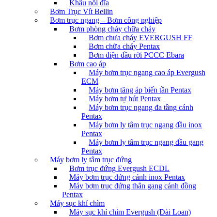
Khâu nối đĩa
Bơm Trục Vít Bellin
Bơm trục ngang – Bơm công nghiệp
Bơm phòng cháy chữa cháy
Bơm chưa cháy EVERGUSH FF
Bơm chữa cháy Pentax
Bơm điện đầu rời PCCC Ebara
Bơm cao áp
Máy bơm trục ngang cao áp Evergush
ECM
Máy bơm tăng áp biến tần Pentax
Máy bơm tự hút Pentax
Máy bơm trục ngang đa tầng cánh
Pentax
Máy bơm ly tâm trục ngang đầu inox
Pentax
Máy bơm ly tâm trục ngang đầu gang
Pentax
Máy bơm ly tâm trục đứng
Bơm trục đứng Evergush ECDL
Máy bơm trục đứng cánh inox Pentax
Máy bơm trục đứng thân gang cánh đồng
Pentax
Máy sục khí chìm
Máy sục khí chìm Evergush (Đài Loan)