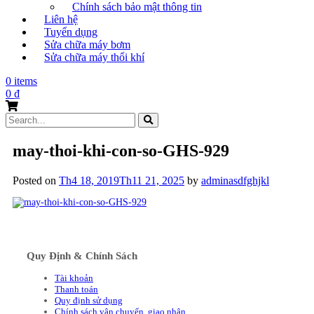
Chính sách bảo mật thông tin
Liên hệ
Tuyển dụng
Sửa chữa máy bơm
Sửa chữa máy thổi khí
0 items
0
₫
Search
for:
may-thoi-khi-con-so-GHS-929
Posted on
Th4 18, 2019
Th11 21, 2025
by
adminasdfghjkl
Quy Định & Chính Sách
Tài khoản
Thanh toán
Quy định sử dụng
Chính sách vận chuyển, giao nhận