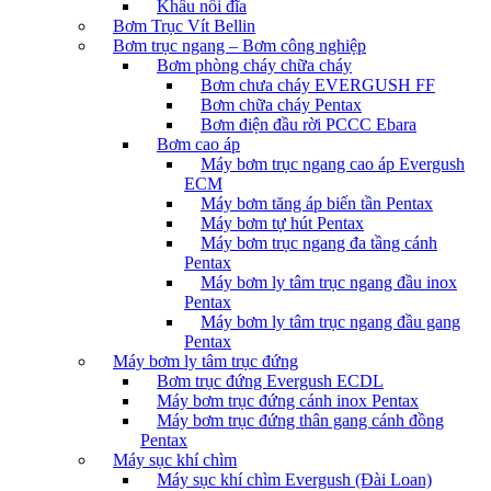
Khâu nối đĩa
Bơm Trục Vít Bellin
Bơm trục ngang – Bơm công nghiệp
Bơm phòng cháy chữa cháy
Bơm chưa cháy EVERGUSH FF
Bơm chữa cháy Pentax
Bơm điện đầu rời PCCC Ebara
Bơm cao áp
Máy bơm trục ngang cao áp Evergush
ECM
Máy bơm tăng áp biến tần Pentax
Máy bơm tự hút Pentax
Máy bơm trục ngang đa tầng cánh
Pentax
Máy bơm ly tâm trục ngang đầu inox
Pentax
Máy bơm ly tâm trục ngang đầu gang
Pentax
Máy bơm ly tâm trục đứng
Bơm trục đứng Evergush ECDL
Máy bơm trục đứng cánh inox Pentax
Máy bơm trục đứng thân gang cánh đồng
Pentax
Máy sục khí chìm
Máy sục khí chìm Evergush (Đài Loan)