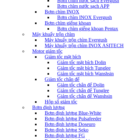
Bơm chìm nước sạch Evergush
Bơm chìm nước sạch APP
Bơm chìm INOX
Bơm chìm INOX Evergush
Bơm chìm giếng khoan
Bơm chìm giếng khoan Pentax
Máy khuấy trộn chìm
Máy khuấy trộn chìm Evergush
Máy khuấy trộn chìm INOX ASITECH
Motor giảm tốc
Giảm tốc mặt bích
Giảm tốc mặt bích Dolin
Giảm tốc mặt bích Tunglee
Giảm tốc mặt bích Wanshsin
Giảm tốc chân đế
Giảm tốc chân đế Dolin
Giảm tốc chân đế Tunglee
Giảm tốc chân đế Wanshsin
Hộp số giảm tốc
Bơm định lượng
Bơm định lượng Blue-White
Bơm định lượng Pulsafeeder
Bơm định lượng Doseuro
Bơm định lượng Seko
Bơm định lượng FG