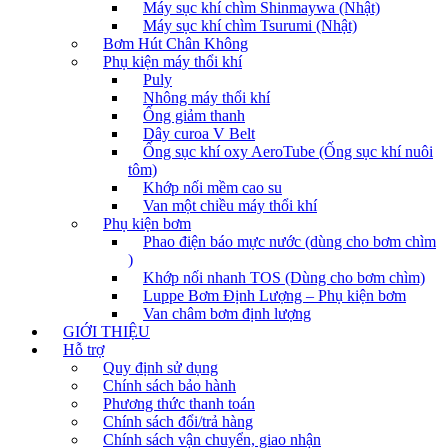
Máy sục khí chìm Shinmaywa (Nhật)
Máy sục khí chìm Tsurumi (Nhật)
Bơm Hút Chân Không
Phụ kiện máy thổi khí
Puly
Nhông máy thổi khí
Ống giảm thanh
Dây curoa V Belt
Ống sục khí oxy AeroTube (Ống sục khí nuôi
tôm)
Khớp nối mềm cao su
Van một chiều máy thổi khí
Phụ kiện bơm
Phao điện báo mực nước (dùng cho bơm chìm
)
Khớp nối nhanh TOS (Dùng cho bơm chìm)
Luppe Bơm Định Lượng – Phụ kiện bơm
Van châm bơm định lượng
GIỚI THIỆU
Hỗ trợ
Quy định sử dụng
Chính sách bảo hành
Phương thức thanh toán
Chính sách đổi/trả hàng
Chính sách vận chuyển, giao nhận