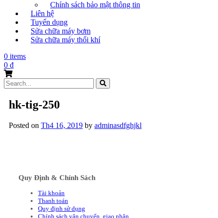
Chính sách bảo mật thông tin
Liên hệ
Tuyển dụng
Sửa chữa máy bơm
Sửa chữa máy thổi khí
0 items
0
₫
Search
for:
hk-tig-250
Posted on
Th4 16, 2019
by
adminasdfghjkl
Quy Định & Chính Sách
Tài khoản
Thanh toán
Quy định sử dụng
Chính sách vận chuyển, giao nhận