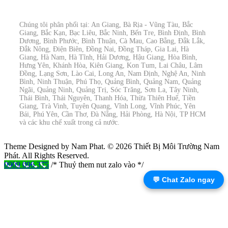
Chúng tôi phân phối tại: An Giang, Bà Rịa - Vũng Tàu, Bắc
Giang, Bắc Kạn, Bạc Liêu, Bắc Ninh, Bến Tre, Bình Định, Bình
Dương, Bình Phước, Bình Thuận, Cà Mau, Cao Bằng, Đắk Lắk,
Đắk Nông, Điện Biên, Đồng Nai, Đồng Tháp, Gia Lai, Hà
Giang, Hà Nam, Hà Tĩnh, Hải Dương, Hậu Giang, Hòa Bình,
Hưng Yên, Khánh Hòa, Kiên Giang, Kon Tum, Lai Châu, Lâm
Đồng, Lạng Sơn, Lào Cai, Long An, Nam Định, Nghệ An, Ninh
Bình, Ninh Thuận, Phú Thọ, Quảng Bình, Quảng Nam, Quảng
Ngãi, Quảng Ninh, Quảng Trị, Sóc Trăng, Sơn La, Tây Ninh,
Thái Bình, Thái Nguyên, Thanh Hóa, Thừa Thiên Huế, Tiền
Giang, Trà Vinh, Tuyên Quang, Vĩnh Long, Vĩnh Phúc, Yên
Bái, Phú Yên, Cần Thơ, Đà Nẵng, Hải Phòng, Hà Nội, TP HCM
và các khu chế xuất trong cả nước.
Theme Designed by Nam Phat.
© 2026 Thiết Bị Môi Trường Nam
Phát. All Rights Reserved.
0909 096 375
/* Thuỷ them nut zalo vào */
💬 Chat Zalo ngay