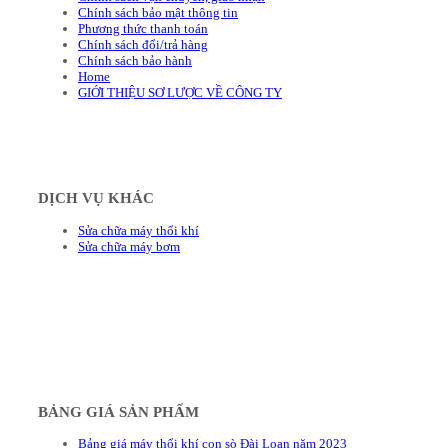
Chính sách bảo mật thông tin
Phương thức thanh toán
Chính sách đổi/trả hàng
Chính sách bảo hành
Home
GIỚI THIỆU SƠ LƯỢC VỀ CÔNG TY
DỊCH VỤ KHÁC
Sửa chữa máy thổi khí
Sửa chữa máy bơm
BẢNG GIÁ SẢN PHẨM
Bảng giá máy thổi khí con sò Đài Loan năm 2023