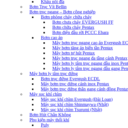
Khâu nối đĩa
Bơm Trục Vít Bellin
Bơm trục ngang – Bơm công nghiệp
Bơm phòng cháy chữa cháy
Bơm chưa cháy EVERGUSH FF
Bơm chữa cháy Pentax
Bơm điện đầu rời PCCC Ebara
Bơm cao áp
Máy bơm trục ngang cao áp Evergush 
Máy bơm tăng áp biến tần Pentax
Máy bơm tự hút Pentax
Máy bơm trục ngang đa tầng cánh Pentax
Máy bơm ly tâm trục ngang đầu inox Pen
Máy bơm ly tâm trục ngang đầu gang Pen
Máy bơm ly tâm trục đứng
Bơm trục đứng Evergush ECDL
Máy bơm trục đứng cánh inox Pentax
Máy bơm trục đứng thân gang cánh đồng Penta
Máy sục khí chìm
Máy sục khí chìm Evergush (Đài Loan)
Máy sục khí chìm Shinmaywa (Nhật)
Máy sục khí chìm Tsurumi (Nhật)
Bơm Hút Chân Không
Phụ kiện máy thổi khí
Puly