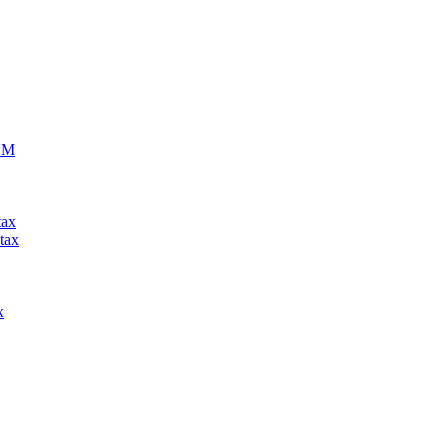
ECM
tax
tax
x