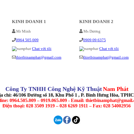
KINH DOANH 1
KINH DOANH 2
Mr Minh
Ms Dương
0964 505 009
0909 09 6375
Chat với tôi
Chat với tôi
thietbinamphat@gmail.com
thietbinamphat@gmail.com
Công Ty TNHH Công Nghệ Kỹ Thuật
Nam Phát
ịa chỉ: 46/106 Đường số 18, Khu Phố 1 , P. Bình Hưng Hòa, TPH
line: 0964.505.009 – 0919.065.009 - Email: thietbinamphat@gmail
Điện thoại: 028 3509 1919 – 028 6269 1911 – Fax: 028 54002956