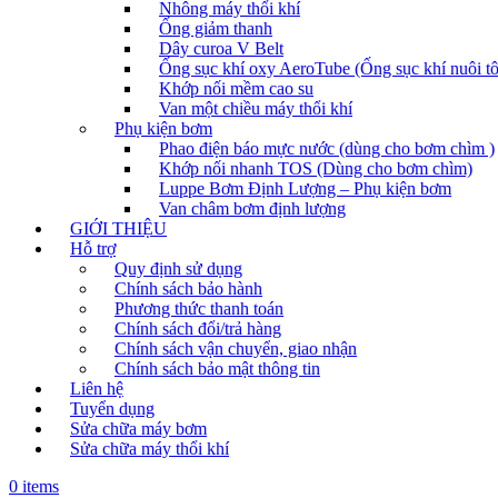
Nhông máy thổi khí
Ống giảm thanh
Dây curoa V Belt
Ống sục khí oxy AeroTube (Ống sục khí nuôi t
Khớp nối mềm cao su
Van một chiều máy thổi khí
Phụ kiện bơm
Phao điện báo mực nước (dùng cho bơm chìm )
Khớp nối nhanh TOS (Dùng cho bơm chìm)
Luppe Bơm Định Lượng – Phụ kiện bơm
Van châm bơm định lượng
GIỚI THIỆU
Hỗ trợ
Quy định sử dụng
Chính sách bảo hành
Phương thức thanh toán
Chính sách đổi/trả hàng
Chính sách vận chuyển, giao nhận
Chính sách bảo mật thông tin
Liên hệ
Tuyển dụng
Sửa chữa máy bơm
Sửa chữa máy thổi khí
0 items