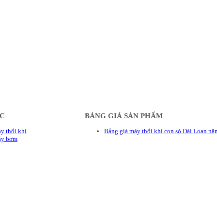
ÁC
BẢNG GIÁ SẢN PHẨM
y thổi khí
Bảng giá máy thổi khí con sò Đài Loan n
áy bơm