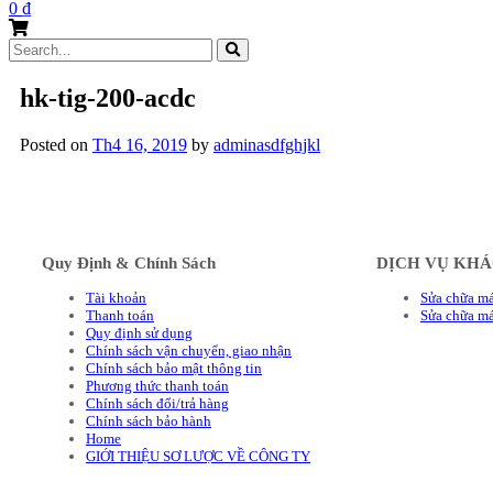
0
₫
Search
for:
hk-tig-200-acdc
Posted on
Th4 16, 2019
by
adminasdfghjkl
Quy Định & Chính Sách
DỊCH VỤ KH
Tài khoản
Sửa chữa má
Thanh toán
Sửa chữa m
Quy định sử dụng
Chính sách vận chuyển, giao nhận
Chính sách bảo mật thông tin
Phương thức thanh toán
Chính sách đổi/trả hàng
Chính sách bảo hành
Home
GIỚI THIỆU SƠ LƯỢC VỀ CÔNG TY