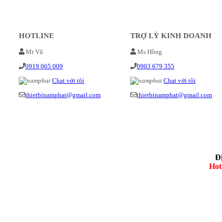
HOTLINE
TRỢ LÝ KINH DOANH
Mr Vũ
Ms Hồng
0919 065 009
0903 679 355
Chat với tôi
Chat với tôi
thietbinamphat@gmail.com
thietbinamphat@gmail.com
Đ
Hot