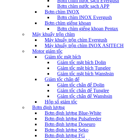
Bơm chìm nước sạch Evergush
Bơm chìm nước sạch APP
Bơm chìm INOX
Bơm chìm INOX Evergush
Bơm chìm giếng khoan
Bơm chìm giếng khoan Pentax
Máy khuấy trộn chìm
Máy khuấy trộn chìm Evergush
Máy khuấy trộn chìm INOX ASITECH
Motor giảm tốc
Giảm tốc mặt bích
Giảm tốc mặt bích Dolin
Giảm tốc mặt bích Tunglee
Giảm tốc mặt bích Wanshsin
Giảm tốc chân đế
Giảm tốc chân đế Dolin
Giảm tốc chân đế Tunglee
Giảm tốc chân đế Wanshsin
Hộp số giảm tốc
Bơm định lượng
Bơm định lượng Blue-White
Bơm định lượng Pulsafeeder
Bơm định lượng Doseuro
Bơm định lượng Seko
Bơm định lượng FG