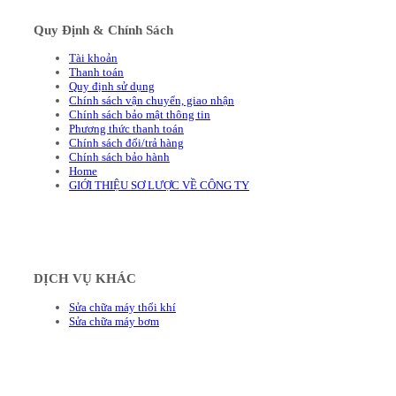
Quy Định & Chính Sách
Tài khoản
Thanh toán
Quy định sử dụng
Chính sách vận chuyển, giao nhận
Chính sách bảo mật thông tin
Phương thức thanh toán
Chính sách đổi/trả hàng
Chính sách bảo hành
Home
GIỚI THIỆU SƠ LƯỢC VỀ CÔNG TY
DỊCH VỤ KHÁC
Sửa chữa máy thổi khí
Sửa chữa máy bơm