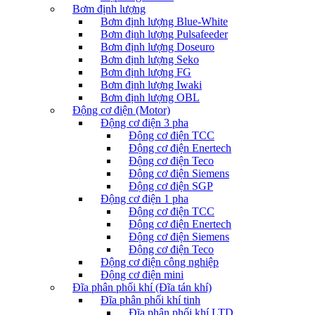
Bơm định lượng
Bơm định lượng Blue-White
Bơm định lượng Pulsafeeder
Bơm định lượng Doseuro
Bơm định lượng Seko
Bơm định lượng FG
Bơm định lượng Iwaki
Bơm định lượng OBL
Động cơ điện (Motor)
Động cơ điện 3 pha
Động cơ điện TCC
Động cơ điện Enertech
Động cơ điện Teco
Động cơ điện Siemens
Động cơ điện SGP
Động cơ điện 1 pha
Động cơ điện TCC
Động cơ điện Enertech
Động cơ điện Siemens
Động cơ điện Teco
Động cơ điện công nghiệp
Động cơ điện mini
Đĩa phân phối khí (Đĩa tán khí)
Đĩa phân phối khí tinh
Đĩa phân phối khí LTD