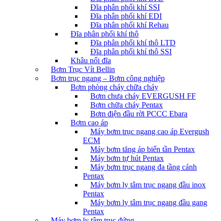
Đĩa phân phối khí SSI
Đĩa phân phối khí EDI
Đĩa phân phối khí Rehau
Đĩa phân phối khí thô
Đĩa phân phối khí thô LTD
Đĩa phân phối khí thô SSI
Khâu nối đĩa
Bơm Trục Vít Bellin
Bơm trục ngang – Bơm công nghiệp
Bơm phòng cháy chữa cháy
Bơm chưa cháy EVERGUSH FF
Bơm chữa cháy Pentax
Bơm điện đầu rời PCCC Ebara
Bơm cao áp
Máy bơm trục ngang cao áp Evergush
ECM
Máy bơm tăng áp biến tần Pentax
Máy bơm tự hút Pentax
Máy bơm trục ngang đa tầng cánh
Pentax
Máy bơm ly tâm trục ngang đầu inox
Pentax
Máy bơm ly tâm trục ngang đầu gang
Pentax
Máy bơm ly tâm trục đứng