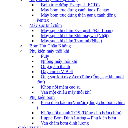
Bơm trục đứng Evergush ECDL
Máy bơm trục đứng cánh inox Pentax
Máy bơm trục đứng thân gang cánh đồng
Pentax
Máy sục khí chìm
Máy sục khí chìm Evergush (Đài Loan)
Máy sục khí chìm Shinmaywa (Nhật)
Máy sục khí chìm Tsurumi (Nhật)
Bơm Hút Chân Không
Phụ kiện máy thổi khí
Puly
Nhông máy thổi khí
Ống giảm thanh
Dây curoa V Belt
Ống sục khí oxy AeroTube (Ống sục khí nuôi
tôm)
Khớp nối mềm cao su
Van một chiều máy thổi khí
Phụ kiện bơm
Phao điện báo mực nước (dùng cho bơm chìm
)
Khớp nối nhanh TOS (Dùng cho bơm chìm)
Luppe Bơm Định Lượng – Phụ kiện bơm
Van châm bơm định lượng