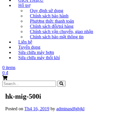
GIỚI THIỆU
Hỗ trợ
Quy định sử dụng
Chính sách bảo hành
Phương thức thanh toán
Chính sách đổi/trả hàng
Chính sách vận chuyển, giao nhận
Chính sách bảo mật thông tin
Liên hệ
Tuyển dụng
Sửa chữa máy bơm
Sửa chữa máy thổi khí
0 items
0
₫
Search
for:
hk-mig-500i
Posted on
Th4 16, 2019
by
adminasdfghjkl