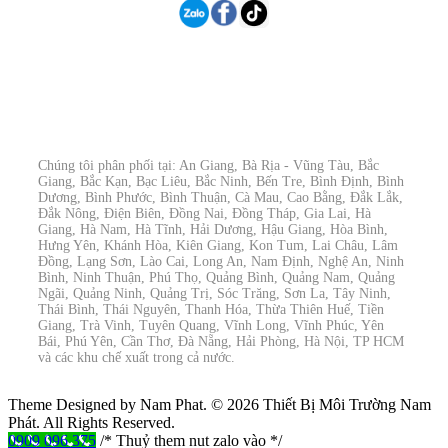
Chúng tôi phân phối tại: An Giang, Bà Rịa - Vũng Tàu, Bắc
Giang, Bắc Kạn, Bạc Liêu, Bắc Ninh, Bến Tre, Bình Định, Bình
Dương, Bình Phước, Bình Thuận, Cà Mau, Cao Bằng, Đắk Lắk,
Đắk Nông, Điện Biên, Đồng Nai, Đồng Tháp, Gia Lai, Hà
Giang, Hà Nam, Hà Tĩnh, Hải Dương, Hậu Giang, Hòa Bình,
Hưng Yên, Khánh Hòa, Kiên Giang, Kon Tum, Lai Châu, Lâm
Đồng, Lạng Sơn, Lào Cai, Long An, Nam Định, Nghệ An, Ninh
Bình, Ninh Thuận, Phú Thọ, Quảng Bình, Quảng Nam, Quảng
Ngãi, Quảng Ninh, Quảng Trị, Sóc Trăng, Sơn La, Tây Ninh,
Thái Bình, Thái Nguyên, Thanh Hóa, Thừa Thiên Huế, Tiền
Giang, Trà Vinh, Tuyên Quang, Vĩnh Long, Vĩnh Phúc, Yên
Bái, Phú Yên, Cần Thơ, Đà Nẵng, Hải Phòng, Hà Nội, TP HCM
và các khu chế xuất trong cả nước.
Theme Designed by Nam Phat.
© 2026 Thiết Bị Môi Trường Nam
Phát. All Rights Reserved.
0909 096 375
/* Thuỷ them nut zalo vào */