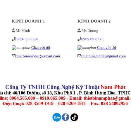
KINH DOANH 1
KINH DOANH 2
Mr Minh
Ms Dương
0964 505 009
0909 09 6375
Chat với tôi
Chat với tôi
thietbinamphat@gmail.com
thietbinamphat@gmail.com
Công Ty TNHH Công Nghệ Kỹ Thuật
Nam Phát
ịa chỉ: 46/106 Đường số 18, Khu Phố 1 , P. Bình Hưng Hòa, TPH
line: 0964.505.009 – 0919.065.009 - Email: thietbinamphat@gmail
Điện thoại: 028 3509 1919 – 028 6269 1911 – Fax: 028 54002956