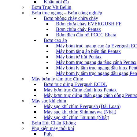
Khâu nối đĩa
Bơm Trục Vít Bellin
Bơm trục ngang – Bơm công nghiệp
Bơm phòng cháy chữa cháy
Bơm chưa cháy EVERGUSH FF
Bơm chữa cháy Pentax
Bơm điện đầu rời PCCC Ebara
Bơm cao áp
Máy bơm trục ngang cao áp Evergush 
Máy bơm tăng áp biến tần Pentax
Máy bơm tự hút Pentax
Máy bơm trục ngang đa tầng cánh Pentax
Máy bơm ly tâm trục ngang đầu inox Pen
Máy bơm ly tâm trục ngang đầu gang Pen
Máy bơm ly tâm trục đứng
Bơm trục đứng Evergush ECDL
Máy bơm trục đứng cánh inox Pentax
Máy bơm trục đứng thân gang cánh đồng Penta
Máy sục khí chìm
Máy sục khí chìm Evergush (Đài Loan)
Máy sục khí chìm Shinmaywa (Nhật)
Máy sục khí chìm Tsurumi (Nhật)
Bơm Hút Chân Không
Phụ kiện máy thổi khí
Puly