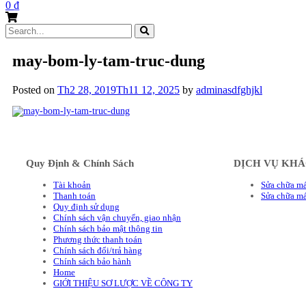
0
₫
Search
for:
may-bom-ly-tam-truc-dung
Posted on
Th2 28, 2019
Th11 12, 2025
by
adminasdfghjkl
Quy Định & Chính Sách
DỊCH VỤ KH
Tài khoản
Sửa chữa má
Thanh toán
Sửa chữa m
Quy định sử dụng
Chính sách vận chuyển, giao nhận
Chính sách bảo mật thông tin
Phương thức thanh toán
Chính sách đổi/trả hàng
Chính sách bảo hành
Home
GIỚI THIỆU SƠ LƯỢC VỀ CÔNG TY