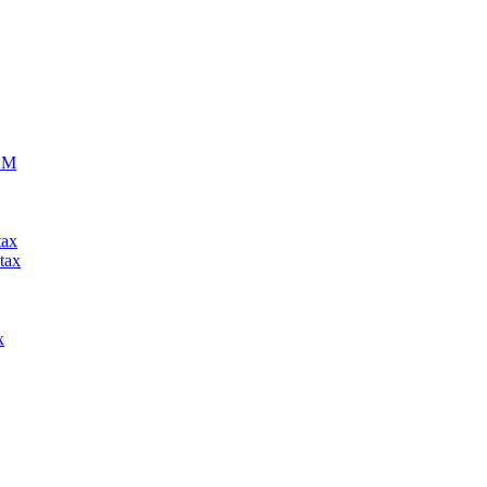
ECM
tax
tax
x