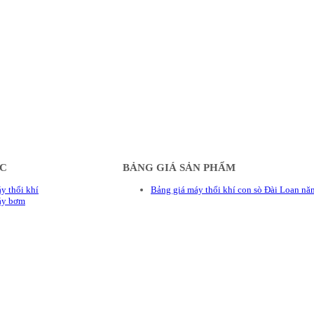
ÁC
BẢNG GIÁ SẢN PHẨM
y thổi khí
Bảng giá máy thổi khí con sò Đài Loan n
áy bơm