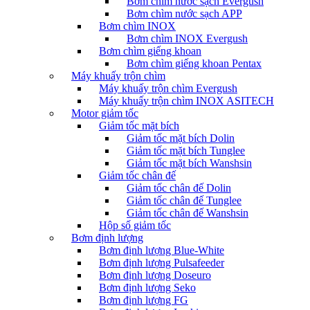
Bơm chìm nước sạch Evergush
Bơm chìm nước sạch APP
Bơm chìm INOX
Bơm chìm INOX Evergush
Bơm chìm giếng khoan
Bơm chìm giếng khoan Pentax
Máy khuấy trộn chìm
Máy khuấy trộn chìm Evergush
Máy khuấy trộn chìm INOX ASITECH
Motor giảm tốc
Giảm tốc mặt bích
Giảm tốc mặt bích Dolin
Giảm tốc mặt bích Tunglee
Giảm tốc mặt bích Wanshsin
Giảm tốc chân đế
Giảm tốc chân đế Dolin
Giảm tốc chân đế Tunglee
Giảm tốc chân đế Wanshsin
Hộp số giảm tốc
Bơm định lượng
Bơm định lượng Blue-White
Bơm định lượng Pulsafeeder
Bơm định lượng Doseuro
Bơm định lượng Seko
Bơm định lượng FG