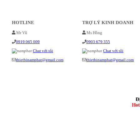
HOTLINE
TRỢ LÝ KINH DOANH
Mr Vũ
Ms Hồng
0919 065 009
0903 679 355
Chat với tôi
Chat với tôi
thietbinamphat@gmail.com
thietbinamphat@gmail.com
Đ
Hot