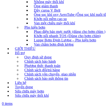
Nhông máy thổi khí
Ống giảm thanh
Dây curoa V Belt
Ống sục khí oxy AeroTube (Ống sục khí nuôi t
Khớp nối mềm cao su
Van một chiều máy thổi khí
Phụ kiện bơm
Phao điện báo mực nước (dùng cho bơm chìm )
Khớp nối nhanh TOS (Dùng cho bơm chìm)
Luppe Bơm Định Lượng – Phụ kiện bơm
Van châm bơm định lượng
GIỚI THIỆU
Hỗ trợ
Quy định sử dụng
Chính sách bảo hành
Phương thức thanh toán
Chính sách đổi/trả hàng
Chính sách vận chuyển, giao nhận
Chính sách bảo mật thông tin
Liên hệ
Tuyển dụng
Sửa chữa máy bơm
Sửa chữa máy thổi khí
0 items