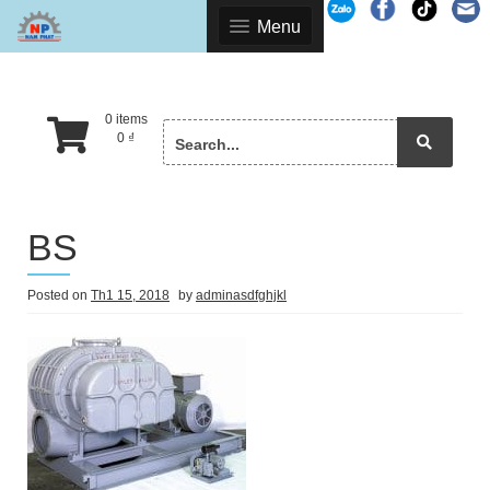
Skip
Menu
to
content
0 items
Search
0
₫
for:
BS
Posted on
Th1 15, 2018
by
adminasdfghjkl