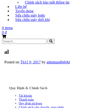
Chính sách bảo mật thông tin
Liên hệ
Tuyển dụng
Sửa chữa máy bơm
Sửa chữa máy thổi khí
0 items
0
₫
Search
for:
al
Posted on
Th11 9, 2017
by
adminasdfghjkl
Quy Định & Chính Sách
Tài khoản
Thanh toán
Quy định sử dụng
Chính sách vận chuyển, giao nhận