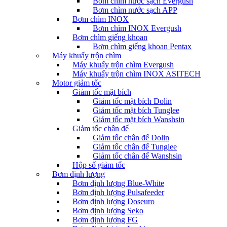
Bơm chìm nước sạch Evergush
Bơm chìm nước sạch APP
Bơm chìm INOX
Bơm chìm INOX Evergush
Bơm chìm giếng khoan
Bơm chìm giếng khoan Pentax
Máy khuấy trộn chìm
Máy khuấy trộn chìm Evergush
Máy khuấy trộn chìm INOX ASITECH
Motor giảm tốc
Giảm tốc mặt bích
Giảm tốc mặt bích Dolin
Giảm tốc mặt bích Tunglee
Giảm tốc mặt bích Wanshsin
Giảm tốc chân đế
Giảm tốc chân đế Dolin
Giảm tốc chân đế Tunglee
Giảm tốc chân đế Wanshsin
Hộp số giảm tốc
Bơm định lượng
Bơm định lượng Blue-White
Bơm định lượng Pulsafeeder
Bơm định lượng Doseuro
Bơm định lượng Seko
Bơm định lượng FG