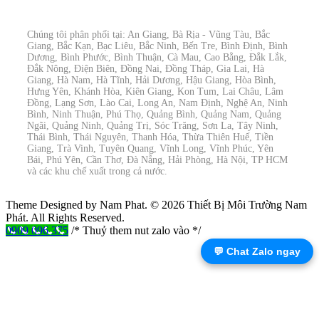
Chúng tôi phân phối tại: An Giang, Bà Rịa - Vũng Tàu, Bắc
Giang, Bắc Kạn, Bạc Liêu, Bắc Ninh, Bến Tre, Bình Định, Bình
Dương, Bình Phước, Bình Thuận, Cà Mau, Cao Bằng, Đắk Lắk,
Đắk Nông, Điện Biên, Đồng Nai, Đồng Tháp, Gia Lai, Hà
Giang, Hà Nam, Hà Tĩnh, Hải Dương, Hậu Giang, Hòa Bình,
Hưng Yên, Khánh Hòa, Kiên Giang, Kon Tum, Lai Châu, Lâm
Đồng, Lạng Sơn, Lào Cai, Long An, Nam Định, Nghệ An, Ninh
Bình, Ninh Thuận, Phú Thọ, Quảng Bình, Quảng Nam, Quảng
Ngãi, Quảng Ninh, Quảng Trị, Sóc Trăng, Sơn La, Tây Ninh,
Thái Bình, Thái Nguyên, Thanh Hóa, Thừa Thiên Huế, Tiền
Giang, Trà Vinh, Tuyên Quang, Vĩnh Long, Vĩnh Phúc, Yên
Bái, Phú Yên, Cần Thơ, Đà Nẵng, Hải Phòng, Hà Nội, TP HCM
và các khu chế xuất trong cả nước.
Theme Designed by Nam Phat.
© 2026 Thiết Bị Môi Trường Nam
Phát. All Rights Reserved.
0909 096 375
/* Thuỷ them nut zalo vào */
💬 Chat Zalo ngay