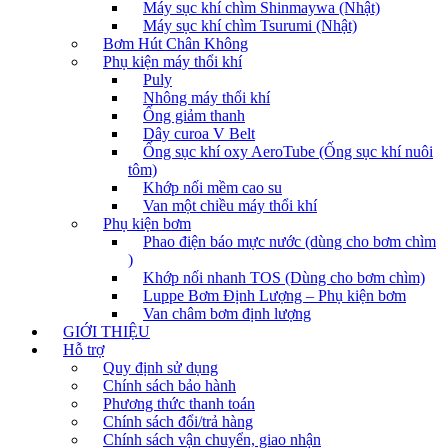
Máy sục khí chìm Shinmaywa (Nhật)
Máy sục khí chìm Tsurumi (Nhật)
Bơm Hút Chân Không
Phụ kiện máy thổi khí
Puly
Nhông máy thổi khí
Ống giảm thanh
Dây curoa V Belt
Ống sục khí oxy AeroTube (Ống sục khí nuôi
tôm)
Khớp nối mềm cao su
Van một chiều máy thổi khí
Phụ kiện bơm
Phao điện báo mực nước (dùng cho bơm chìm
)
Khớp nối nhanh TOS (Dùng cho bơm chìm)
Luppe Bơm Định Lượng – Phụ kiện bơm
Van châm bơm định lượng
GIỚI THIỆU
Hỗ trợ
Quy định sử dụng
Chính sách bảo hành
Phương thức thanh toán
Chính sách đổi/trả hàng
Chính sách vận chuyển, giao nhận