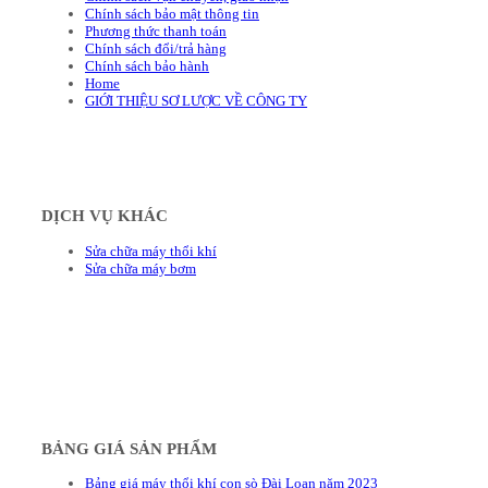
Chính sách bảo mật thông tin
Phương thức thanh toán
Chính sách đổi/trả hàng
Chính sách bảo hành
Home
GIỚI THIỆU SƠ LƯỢC VỀ CÔNG TY
DỊCH VỤ KHÁC
Sửa chữa máy thổi khí
Sửa chữa máy bơm
BẢNG GIÁ SẢN PHẨM
Bảng giá máy thổi khí con sò Đài Loan năm 2023