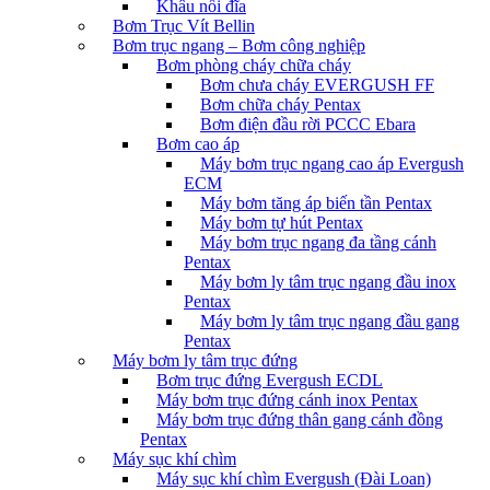
Khâu nối đĩa
Bơm Trục Vít Bellin
Bơm trục ngang – Bơm công nghiệp
Bơm phòng cháy chữa cháy
Bơm chưa cháy EVERGUSH FF
Bơm chữa cháy Pentax
Bơm điện đầu rời PCCC Ebara
Bơm cao áp
Máy bơm trục ngang cao áp Evergush
ECM
Máy bơm tăng áp biến tần Pentax
Máy bơm tự hút Pentax
Máy bơm trục ngang đa tầng cánh
Pentax
Máy bơm ly tâm trục ngang đầu inox
Pentax
Máy bơm ly tâm trục ngang đầu gang
Pentax
Máy bơm ly tâm trục đứng
Bơm trục đứng Evergush ECDL
Máy bơm trục đứng cánh inox Pentax
Máy bơm trục đứng thân gang cánh đồng
Pentax
Máy sục khí chìm
Máy sục khí chìm Evergush (Đài Loan)