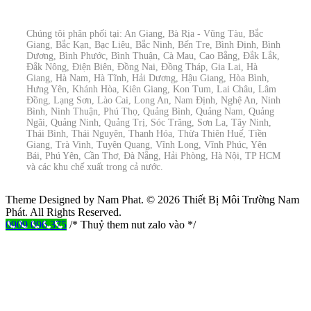
Chúng tôi phân phối tại: An Giang, Bà Rịa - Vũng Tàu, Bắc
Giang, Bắc Kạn, Bạc Liêu, Bắc Ninh, Bến Tre, Bình Định, Bình
Dương, Bình Phước, Bình Thuận, Cà Mau, Cao Bằng, Đắk Lắk,
Đắk Nông, Điện Biên, Đồng Nai, Đồng Tháp, Gia Lai, Hà
Giang, Hà Nam, Hà Tĩnh, Hải Dương, Hậu Giang, Hòa Bình,
Hưng Yên, Khánh Hòa, Kiên Giang, Kon Tum, Lai Châu, Lâm
Đồng, Lạng Sơn, Lào Cai, Long An, Nam Định, Nghệ An, Ninh
Bình, Ninh Thuận, Phú Thọ, Quảng Bình, Quảng Nam, Quảng
Ngãi, Quảng Ninh, Quảng Trị, Sóc Trăng, Sơn La, Tây Ninh,
Thái Bình, Thái Nguyên, Thanh Hóa, Thừa Thiên Huế, Tiền
Giang, Trà Vinh, Tuyên Quang, Vĩnh Long, Vĩnh Phúc, Yên
Bái, Phú Yên, Cần Thơ, Đà Nẵng, Hải Phòng, Hà Nội, TP HCM
và các khu chế xuất trong cả nước.
Theme Designed by Nam Phat.
© 2026 Thiết Bị Môi Trường Nam
Phát. All Rights Reserved.
0909 096 375
/* Thuỷ them nut zalo vào */