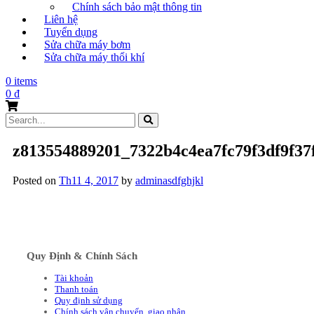
Chính sách bảo mật thông tin
Liên hệ
Tuyển dụng
Sửa chữa máy bơm
Sửa chữa máy thổi khí
0 items
0
₫
Search
for:
z813554889201_7322b4c4ea7fc79f3df9f37
Posted on
Th11 4, 2017
by
adminasdfghjkl
Quy Định & Chính Sách
Tài khoản
Thanh toán
Quy định sử dụng
Chính sách vận chuyển, giao nhận