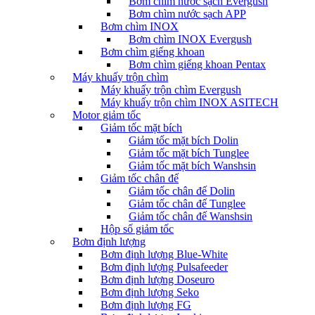
Bơm chìm nước sạch Evergush
Bơm chìm nước sạch APP
Bơm chìm INOX
Bơm chìm INOX Evergush
Bơm chìm giếng khoan
Bơm chìm giếng khoan Pentax
Máy khuấy trộn chìm
Máy khuấy trộn chìm Evergush
Máy khuấy trộn chìm INOX ASITECH
Motor giảm tốc
Giảm tốc mặt bích
Giảm tốc mặt bích Dolin
Giảm tốc mặt bích Tunglee
Giảm tốc mặt bích Wanshsin
Giảm tốc chân đế
Giảm tốc chân đế Dolin
Giảm tốc chân đế Tunglee
Giảm tốc chân đế Wanshsin
Hộp số giảm tốc
Bơm định lượng
Bơm định lượng Blue-White
Bơm định lượng Pulsafeeder
Bơm định lượng Doseuro
Bơm định lượng Seko
Bơm định lượng FG