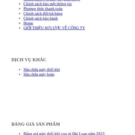
Chính sách bảo mật thông tin
Phương thức thanh toán
Chính sách đổi/trả hàng
Chính sách bảo hành
Home
GIỚI THIỆU SƠ LƯỢC VỀ CÔNG TY
DỊCH VỤ KHÁC
Sửa chữa máy thổi khí
Sửa chữa máy bơm
BẢNG GIÁ SẢN PHẨM
Bảng giá máy thổi khí con sò Đài Loan năm 2023