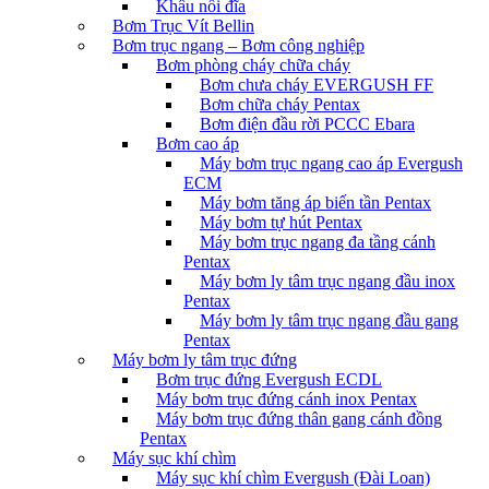
Khâu nối đĩa
Bơm Trục Vít Bellin
Bơm trục ngang – Bơm công nghiệp
Bơm phòng cháy chữa cháy
Bơm chưa cháy EVERGUSH FF
Bơm chữa cháy Pentax
Bơm điện đầu rời PCCC Ebara
Bơm cao áp
Máy bơm trục ngang cao áp Evergush
ECM
Máy bơm tăng áp biến tần Pentax
Máy bơm tự hút Pentax
Máy bơm trục ngang đa tầng cánh
Pentax
Máy bơm ly tâm trục ngang đầu inox
Pentax
Máy bơm ly tâm trục ngang đầu gang
Pentax
Máy bơm ly tâm trục đứng
Bơm trục đứng Evergush ECDL
Máy bơm trục đứng cánh inox Pentax
Máy bơm trục đứng thân gang cánh đồng
Pentax
Máy sục khí chìm
Máy sục khí chìm Evergush (Đài Loan)