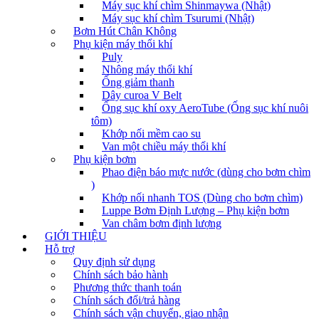
Máy sục khí chìm Shinmaywa (Nhật)
Máy sục khí chìm Tsurumi (Nhật)
Bơm Hút Chân Không
Phụ kiện máy thổi khí
Puly
Nhông máy thổi khí
Ống giảm thanh
Dây curoa V Belt
Ống sục khí oxy AeroTube (Ống sục khí nuôi
tôm)
Khớp nối mềm cao su
Van một chiều máy thổi khí
Phụ kiện bơm
Phao điện báo mực nước (dùng cho bơm chìm
)
Khớp nối nhanh TOS (Dùng cho bơm chìm)
Luppe Bơm Định Lượng – Phụ kiện bơm
Van châm bơm định lượng
GIỚI THIỆU
Hỗ trợ
Quy định sử dụng
Chính sách bảo hành
Phương thức thanh toán
Chính sách đổi/trả hàng
Chính sách vận chuyển, giao nhận