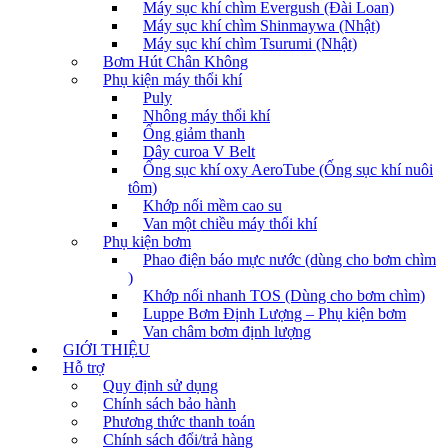
Máy sục khí chìm Evergush (Đài Loan)
Máy sục khí chìm Shinmaywa (Nhật)
Máy sục khí chìm Tsurumi (Nhật)
Bơm Hút Chân Không
Phụ kiện máy thổi khí
Puly
Nhông máy thổi khí
Ống giảm thanh
Dây curoa V Belt
Ống sục khí oxy AeroTube (Ống sục khí nuôi
tôm)
Khớp nối mềm cao su
Van một chiều máy thổi khí
Phụ kiện bơm
Phao điện báo mực nước (dùng cho bơm chìm
)
Khớp nối nhanh TOS (Dùng cho bơm chìm)
Luppe Bơm Định Lượng – Phụ kiện bơm
Van châm bơm định lượng
GIỚI THIỆU
Hỗ trợ
Quy định sử dụng
Chính sách bảo hành
Phương thức thanh toán
Chính sách đổi/trả hàng