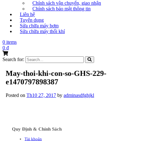
Chính sách vận chuyển, giao nhận
Chính sách bảo mật thông tin
Liên hệ
Tuyển dụng
Sửa chữa máy bơm
Sửa chữa máy thổi khí
0 items
0
₫
Search for:
May-thoi-khi-con-so-GHS-229-
e1470797898387
Posted on
Th10 27, 2017
by
adminasdfghjkl
Quy Định & Chính Sách
Tài khoản