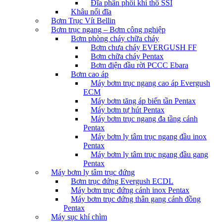
Đĩa phân phối khí thô SSI
Khâu nối đĩa
Bơm Trục Vít Bellin
Bơm trục ngang – Bơm công nghiệp
Bơm phòng cháy chữa cháy
Bơm chưa cháy EVERGUSH FF
Bơm chữa cháy Pentax
Bơm điện đầu rời PCCC Ebara
Bơm cao áp
Máy bơm trục ngang cao áp Evergush
ECM
Máy bơm tăng áp biến tần Pentax
Máy bơm tự hút Pentax
Máy bơm trục ngang đa tầng cánh
Pentax
Máy bơm ly tâm trục ngang đầu inox
Pentax
Máy bơm ly tâm trục ngang đầu gang
Pentax
Máy bơm ly tâm trục đứng
Bơm trục đứng Evergush ECDL
Máy bơm trục đứng cánh inox Pentax
Máy bơm trục đứng thân gang cánh đồng
Pentax
Máy sục khí chìm