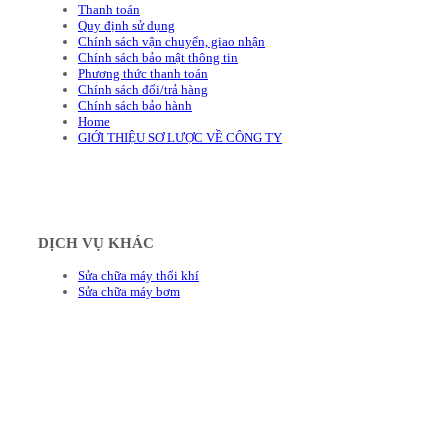
Thanh toán
Quy định sử dụng
Chính sách vận chuyển, giao nhận
Chính sách bảo mật thông tin
Phương thức thanh toán
Chính sách đổi/trả hàng
Chính sách bảo hành
Home
GIỚI THIỆU SƠ LƯỢC VỀ CÔNG TY
DỊCH VỤ KHÁC
Sửa chữa máy thổi khí
Sửa chữa máy bơm