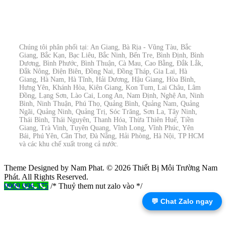
Chúng tôi phân phối tại: An Giang, Bà Rịa - Vũng Tàu, Bắc
Giang, Bắc Kạn, Bạc Liêu, Bắc Ninh, Bến Tre, Bình Định, Bình
Dương, Bình Phước, Bình Thuận, Cà Mau, Cao Bằng, Đắk Lắk,
Đắk Nông, Điện Biên, Đồng Nai, Đồng Tháp, Gia Lai, Hà
Giang, Hà Nam, Hà Tĩnh, Hải Dương, Hậu Giang, Hòa Bình,
Hưng Yên, Khánh Hòa, Kiên Giang, Kon Tum, Lai Châu, Lâm
Đồng, Lạng Sơn, Lào Cai, Long An, Nam Định, Nghệ An, Ninh
Bình, Ninh Thuận, Phú Thọ, Quảng Bình, Quảng Nam, Quảng
Ngãi, Quảng Ninh, Quảng Trị, Sóc Trăng, Sơn La, Tây Ninh,
Thái Bình, Thái Nguyên, Thanh Hóa, Thừa Thiên Huế, Tiền
Giang, Trà Vinh, Tuyên Quang, Vĩnh Long, Vĩnh Phúc, Yên
Bái, Phú Yên, Cần Thơ, Đà Nẵng, Hải Phòng, Hà Nội, TP HCM
và các khu chế xuất trong cả nước.
Theme Designed by Nam Phat.
© 2026 Thiết Bị Môi Trường Nam
Phát. All Rights Reserved.
0909 096 375
/* Thuỷ them nut zalo vào */
💬 Chat Zalo ngay