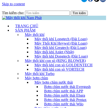
Skip to content
Tìm kiếm cho:
TRANG CHỦ
SẢN PHẨM
Máy thổi khí
Máy thổi khí Longtech (Đài Loan)
Máy Thổi Khí Heywel (Đài Loan)
Máy thổi khí Greatech (Đài Loan)
Máy thổi khí Anlet (Nhật)
Máy thổi khí Dongtech (Đài Loan)
Máy thổi khí con sò (RING BLOWER)
Máy thổi khí con sò GOLDENTECH
Máy thổi khí con sò VORTECH
Máy thổi khí Turbo
Máy bơm chìm
Máy bơm chìm nước thải
Bơm chìm nước thải Evergush
Bơm chìm nước thải APP
Bơm chìm nước thải Ebara
Bơm chìm nước thải Pentax
Bơm chìm nước thải Wilo