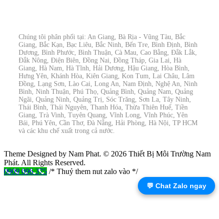
Chúng tôi phân phối tại: An Giang, Bà Rịa - Vũng Tàu, Bắc
Giang, Bắc Kạn, Bạc Liêu, Bắc Ninh, Bến Tre, Bình Định, Bình
Dương, Bình Phước, Bình Thuận, Cà Mau, Cao Bằng, Đắk Lắk,
Đắk Nông, Điện Biên, Đồng Nai, Đồng Tháp, Gia Lai, Hà
Giang, Hà Nam, Hà Tĩnh, Hải Dương, Hậu Giang, Hòa Bình,
Hưng Yên, Khánh Hòa, Kiên Giang, Kon Tum, Lai Châu, Lâm
Đồng, Lạng Sơn, Lào Cai, Long An, Nam Định, Nghệ An, Ninh
Bình, Ninh Thuận, Phú Thọ, Quảng Bình, Quảng Nam, Quảng
Ngãi, Quảng Ninh, Quảng Trị, Sóc Trăng, Sơn La, Tây Ninh,
Thái Bình, Thái Nguyên, Thanh Hóa, Thừa Thiên Huế, Tiền
Giang, Trà Vinh, Tuyên Quang, Vĩnh Long, Vĩnh Phúc, Yên
Bái, Phú Yên, Cần Thơ, Đà Nẵng, Hải Phòng, Hà Nội, TP HCM
và các khu chế xuất trong cả nước.
Theme Designed by Nam Phat.
© 2026 Thiết Bị Môi Trường Nam
Phát. All Rights Reserved.
0909 096 375
/* Thuỷ them nut zalo vào */
💬 Chat Zalo ngay