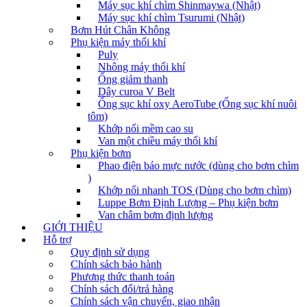
Máy sục khí chìm Shinmaywa (Nhật)
Máy sục khí chìm Tsurumi (Nhật)
Bơm Hút Chân Không
Phụ kiện máy thổi khí
Puly
Nhông máy thổi khí
Ống giảm thanh
Dây curoa V Belt
Ống sục khí oxy AeroTube (Ống sục khí nuôi
tôm)
Khớp nối mềm cao su
Van một chiều máy thổi khí
Phụ kiện bơm
Phao điện báo mực nước (dùng cho bơm chìm
)
Khớp nối nhanh TOS (Dùng cho bơm chìm)
Luppe Bơm Định Lượng – Phụ kiện bơm
Van châm bơm định lượng
GIỚI THIỆU
Hỗ trợ
Quy định sử dụng
Chính sách bảo hành
Phương thức thanh toán
Chính sách đổi/trả hàng
Chính sách vận chuyển, giao nhận