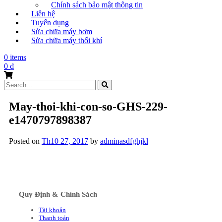
Chính sách bảo mật thông tin
Liên hệ
Tuyển dụng
Sửa chữa máy bơm
Sửa chữa máy thổi khí
0 items
0
₫
Search
for:
May-thoi-khi-con-so-GHS-229-
e1470797898387
Posted on
Th10 27, 2017
by
adminasdfghjkl
Quy Định & Chính Sách
Tài khoản
Thanh toán