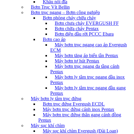
Khâu nối đĩa
Bơm Trục Vít Bellin
Bơm trục ngang – Bơm công nghiệp
Bơm phòng cháy chữa cháy
Bơm chưa cháy EVERGUSH FF
Bơm chữa cháy Pentax
Bơm điện đầu rời PCCC Ebara
Bơm cao áp
Máy bơm trục ngang cao áp Evergush
ECM
Máy bơm tăng áp biến tần Pentax
Máy bơm tự hút Pentax
Máy bơm trục ngang đa tầng cánh
Pentax
Máy bơm ly tâm trục ngang đầu inox
Pentax
Máy bơm ly tâm trục ngang đầu gang
Pentax
Máy bơm ly tâm trục đứng
Bơm trục đứng Evergush ECDL
Máy bơm trục đứng cánh inox Pentax
Máy bơm trục đứng thân gang cánh đồng
Pentax
Máy sục khí chìm
Máy sục khí chìm Evergush (Đài Loan)