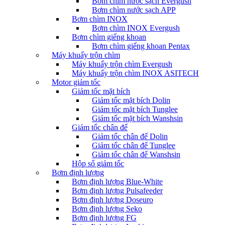
Bơm chìm nước sạch Evergush
Bơm chìm nước sạch APP
Bơm chìm INOX
Bơm chìm INOX Evergush
Bơm chìm giếng khoan
Bơm chìm giếng khoan Pentax
Máy khuấy trộn chìm
Máy khuấy trộn chìm Evergush
Máy khuấy trộn chìm INOX ASITECH
Motor giảm tốc
Giảm tốc mặt bích
Giảm tốc mặt bích Dolin
Giảm tốc mặt bích Tunglee
Giảm tốc mặt bích Wanshsin
Giảm tốc chân đế
Giảm tốc chân đế Dolin
Giảm tốc chân đế Tunglee
Giảm tốc chân đế Wanshsin
Hộp số giảm tốc
Bơm định lượng
Bơm định lượng Blue-White
Bơm định lượng Pulsafeeder
Bơm định lượng Doseuro
Bơm định lượng Seko
Bơm định lượng FG