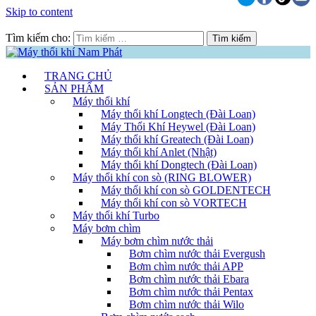
Skip to content
Tìm kiếm cho:
TRANG CHỦ
SẢN PHẨM
Máy thổi khí
Máy thổi khí Longtech (Đài Loan)
Máy Thổi Khí Heywel (Đài Loan)
Máy thổi khí Greatech (Đài Loan)
Máy thổi khí Anlet (Nhật)
Máy thổi khí Dongtech (Đài Loan)
Máy thổi khí con sò (RING BLOWER)
Máy thổi khí con sò GOLDENTECH
Máy thổi khí con sò VORTECH
Máy thổi khí Turbo
Máy bơm chìm
Máy bơm chìm nước thải
Bơm chìm nước thải Evergush
Bơm chìm nước thải APP
Bơm chìm nước thải Ebara
Bơm chìm nước thải Pentax
Bơm chìm nước thải Wilo