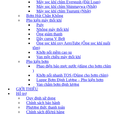
Máy sục khí chìm Evergush (Đài Loan)
Máy sục khí chìm Shinmaywa (Nhật)
Máy sục khí chìm Tsurumi (Nhật)
Bơm Hút Chân Không
Phụ kiện máy thổi khí
Puly
Nhông máy thổi khí
Ống giảm thanh
Dây curoa V Belt
Ống sục khí oxy AeroTube (Ống sục khí nuôi
tôm)
Khớp nối mềm cao su
Van một chiều máy thổi khí
Phụ kiện bơm
Phao điện báo mực nước (dùng cho bơm chìm
)
Khớp nối nhanh TOS (Dùng cho bơm chìm)
Luppe Bơm Định Lượng – Phụ kiện bơm
Van châm bơm định lượng
GIỚI THIỆU
Hỗ trợ
Quy định sử dụng
Chính sách bảo hành
Phương thức thanh toán
Chính sách đổi/trả hàng