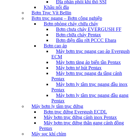
Đĩa phân phối khí thô SSI
Khâu nối đĩa
Bơm Trục Vít Bellin
Bơm trục ngang – Bơm công nghiệp
Bơm phòng cháy chữa cháy
Bơm chưa cháy EVERGUSH FF
Bơm chữa cháy Pentax
Bơm điện đầu rời PCCC Ebara
Bơm cao áp
Máy bơm trục ngang cao áp Evergush
ECM
Máy bơm tăng áp biến tần Pentax
Máy bơm tự hút Pentax
Máy bơm trục ngang đa tầng cánh
Pentax
Máy bơm ly tâm trục ngang đầu inox
Pentax
Máy bơm ly tâm trục ngang đầu gang
Pentax
Máy bơm ly tâm trục đứng
Bơm trục đứng Evergush ECDL
Máy bơm trục đứng cánh inox Pentax
Máy bơm trục đứng thân gang cánh đồng
Pentax
Máy sục khí chìm