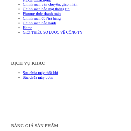
Chính sách vận chuyển, giao nhận
Chính sách bảo mật thông tin
Phương thức thanh toán
Chính sách đổi/trả hàng
Chính sách bảo hành
Home
GIỚI THIỆU SƠ LƯỢC VỀ CÔNG TY
DỊCH VỤ KHÁC
Sửa chữa máy thổi khí
Sửa chữa máy bơm
BẢNG GIÁ SẢN PHẨM