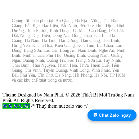
Chúng tôi phân phối tại: An Giang, Bà Rịa - Vũng Tàu, Bắc
Giang, Bắc Kạn, Bạc Liêu, Bắc Ninh, Bến Tre, Bình Định, Bình
Dương, Bình Phước, Bình Thuận, Cà Mau, Cao Bằng, Đắk Lắk,
Đắk Nông, Điện Biên, Đồng Nai, Đồng Tháp, Gia Lai, Hà
Giang, Hà Nam, Hà Tĩnh, Hải Dương, Hậu Giang, Hòa Bình,
Hưng Yên, Khánh Hòa, Kiên Giang, Kon Tum, Lai Châu, Lâm
Đồng, Lạng Sơn, Lào Cai, Long An, Nam Định, Nghệ An, Ninh
Bình, Ninh Thuận, Phú Thọ, Quảng Bình, Quảng Nam, Quảng
Ngãi, Quảng Ninh, Quảng Trị, Sóc Trăng, Sơn La, Tây Ninh,
Thái Bình, Thái Nguyên, Thanh Hóa, Thừa Thiên Huế, Tiền
Giang, Trà Vinh, Tuyên Quang, Vĩnh Long, Vĩnh Phúc, Yên
Bái, Phú Yên, Cần Thơ, Đà Nẵng, Hải Phòng, Hà Nội, TP HCM
và các khu chế xuất trong cả nước.
Theme Designed by Nam Phat.
© 2026 Thiết Bị Môi Trường Nam
Phát. All Rights Reserved.
0909 096 375
/* Thuỷ them nut zalo vào */
💬 Chat Zalo ngay