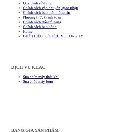
Quy định sử dụng
Chính sách vận chuyển, giao nhận
Chính sách bảo mật thông tin
Phương thức thanh toán
Chính sách đổi/trả hàng
Chính sách bảo hành
Home
GIỚI THIỆU SƠ LƯỢC VỀ CÔNG TY
DỊCH VỤ KHÁC
Sửa chữa máy thổi khí
Sửa chữa máy bơm
BẢNG GIÁ SẢN PHẨM