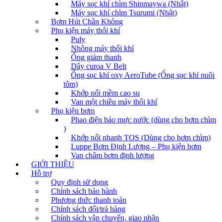
Máy sục khí chìm Shinmaywa (Nhật)
Máy sục khí chìm Tsurumi (Nhật)
Bơm Hút Chân Không
Phụ kiện máy thổi khí
Puly
Nhông máy thổi khí
Ống giảm thanh
Dây curoa V Belt
Ống sục khí oxy AeroTube (Ống sục khí nuôi
tôm)
Khớp nối mềm cao su
Van một chiều máy thổi khí
Phụ kiện bơm
Phao điện báo mực nước (dùng cho bơm chìm
)
Khớp nối nhanh TOS (Dùng cho bơm chìm)
Luppe Bơm Định Lượng – Phụ kiện bơm
Van châm bơm định lượng
GIỚI THIỆU
Hỗ trợ
Quy định sử dụng
Chính sách bảo hành
Phương thức thanh toán
Chính sách đổi/trả hàng
Chính sách vận chuyển, giao nhận