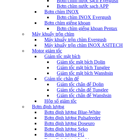
Bơm chìm nước sạch Evergush
Bơm chìm nước sạch APP
Bơm chìm INOX
Bơm chìm INOX Evergush
Bơm chìm giếng khoan
Bơm chìm giếng khoan Pentax
Máy khuấy trộn chìm
Máy khuấy trộn chìm Evergush
Máy khuấy trộn chìm INOX ASITECH
Motor giảm tốc
Giảm tốc mặt bích
Giảm tốc mặt bích Dolin
Giảm tốc mặt bích Tunglee
Giảm tốc mặt bích Wanshsin
Giảm tốc chân đế
Giảm tốc chân đế Dolin
Giảm tốc chân đế Tunglee
Giảm tốc chân đế Wanshsin
Hộp số giảm tốc
Bơm định lượng
Bơm định lượng Blue-White
Bơm định lượng Pulsafeeder
Bơm định lượng Doseuro
Bơm định lượng Seko
Bơm định lượng FG