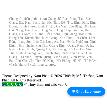
Chúng tôi phân phối tại: An Giang, Bà Rịa - Vũng Tàu, Bắc
Giang, Bắc Kạn, Bạc Liêu, Bắc Ninh, Bến Tre, Bình Định, Bình
Dương, Bình Phước, Bình Thuận, Cà Mau, Cao Bằng, Đắk Lắk,
Đắk Nông, Điện Biên, Đồng Nai, Đồng Tháp, Gia Lai, Hà
Giang, Hà Nam, Hà Tĩnh, Hải Dương, Hậu Giang, Hòa Bình,
Hưng Yên, Khánh Hòa, Kiên Giang, Kon Tum, Lai Châu, Lâm
Đồng, Lạng Sơn, Lào Cai, Long An, Nam Định, Nghệ An, Ninh
Bình, Ninh Thuận, Phú Thọ, Quảng Bình, Quảng Nam, Quảng
Ngãi, Quảng Ninh, Quảng Trị, Sóc Trăng, Sơn La, Tây Ninh,
Thái Bình, Thái Nguyên, Thanh Hóa, Thừa Thiên Huế, Tiền
Giang, Trà Vinh, Tuyên Quang, Vĩnh Long, Vĩnh Phúc, Yên
Bái, Phú Yên, Cần Thơ, Đà Nẵng, Hải Phòng, Hà Nội, TP HCM
và các khu chế xuất trong cả nước.
Theme Designed by Nam Phat.
© 2026 Thiết Bị Môi Trường Nam
Phát. All Rights Reserved.
0909 096 375
/* Thuỷ them nut zalo vào */
💬 Chat Zalo ngay