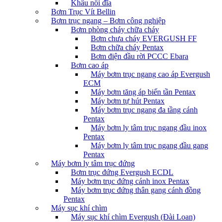
Khâu nối đĩa
Bơm Trục Vít Bellin
Bơm trục ngang – Bơm công nghiệp
Bơm phòng cháy chữa cháy
Bơm chưa cháy EVERGUSH FF
Bơm chữa cháy Pentax
Bơm điện đầu rời PCCC Ebara
Bơm cao áp
Máy bơm trục ngang cao áp Evergush
ECM
Máy bơm tăng áp biến tần Pentax
Máy bơm tự hút Pentax
Máy bơm trục ngang đa tầng cánh
Pentax
Máy bơm ly tâm trục ngang đầu inox
Pentax
Máy bơm ly tâm trục ngang đầu gang
Pentax
Máy bơm ly tâm trục đứng
Bơm trục đứng Evergush ECDL
Máy bơm trục đứng cánh inox Pentax
Máy bơm trục đứng thân gang cánh đồng
Pentax
Máy sục khí chìm
Máy sục khí chìm Evergush (Đài Loan)