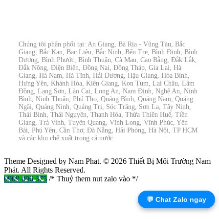
Chúng tôi phân phối tại: An Giang, Bà Rịa - Vũng Tàu, Bắc
Giang, Bắc Kạn, Bạc Liêu, Bắc Ninh, Bến Tre, Bình Định, Bình
Dương, Bình Phước, Bình Thuận, Cà Mau, Cao Bằng, Đắk Lắk,
Đắk Nông, Điện Biên, Đồng Nai, Đồng Tháp, Gia Lai, Hà
Giang, Hà Nam, Hà Tĩnh, Hải Dương, Hậu Giang, Hòa Bình,
Hưng Yên, Khánh Hòa, Kiên Giang, Kon Tum, Lai Châu, Lâm
Đồng, Lạng Sơn, Lào Cai, Long An, Nam Định, Nghệ An, Ninh
Bình, Ninh Thuận, Phú Thọ, Quảng Bình, Quảng Nam, Quảng
Ngãi, Quảng Ninh, Quảng Trị, Sóc Trăng, Sơn La, Tây Ninh,
Thái Bình, Thái Nguyên, Thanh Hóa, Thừa Thiên Huế, Tiền
Giang, Trà Vinh, Tuyên Quang, Vĩnh Long, Vĩnh Phúc, Yên
Bái, Phú Yên, Cần Thơ, Đà Nẵng, Hải Phòng, Hà Nội, TP HCM
và các khu chế xuất trong cả nước.
Theme Designed by Nam Phat.
© 2026 Thiết Bị Môi Trường Nam
Phát. All Rights Reserved.
0909 096 375
/* Thuỷ them nut zalo vào */
💬 Chat Zalo ngay