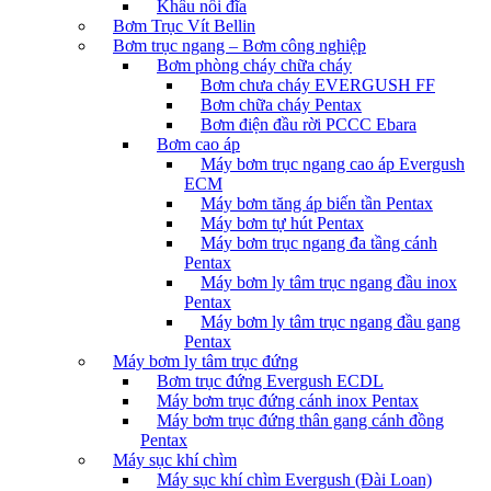
Khâu nối đĩa
Bơm Trục Vít Bellin
Bơm trục ngang – Bơm công nghiệp
Bơm phòng cháy chữa cháy
Bơm chưa cháy EVERGUSH FF
Bơm chữa cháy Pentax
Bơm điện đầu rời PCCC Ebara
Bơm cao áp
Máy bơm trục ngang cao áp Evergush
ECM
Máy bơm tăng áp biến tần Pentax
Máy bơm tự hút Pentax
Máy bơm trục ngang đa tầng cánh
Pentax
Máy bơm ly tâm trục ngang đầu inox
Pentax
Máy bơm ly tâm trục ngang đầu gang
Pentax
Máy bơm ly tâm trục đứng
Bơm trục đứng Evergush ECDL
Máy bơm trục đứng cánh inox Pentax
Máy bơm trục đứng thân gang cánh đồng
Pentax
Máy sục khí chìm
Máy sục khí chìm Evergush (Đài Loan)