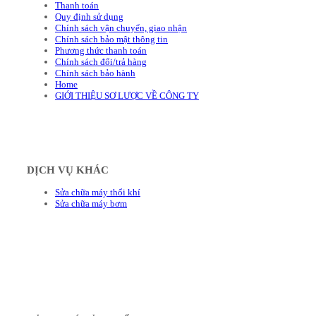
Thanh toán
Quy định sử dụng
Chính sách vận chuyển, giao nhận
Chính sách bảo mật thông tin
Phương thức thanh toán
Chính sách đổi/trả hàng
Chính sách bảo hành
Home
GIỚI THIỆU SƠ LƯỢC VỀ CÔNG TY
DỊCH VỤ KHÁC
Sửa chữa máy thổi khí
Sửa chữa máy bơm