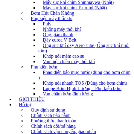
Máy sục khí chìm Shinmaywa (Nhật)
Máy sục khí chìm Tsurumi (Nhật)
Bơm Hút Chân Không
Phụ kiện máy thổi khí
Puly
Nhông máy thổi khí
Ống giảm thanh
Dây curoa V Belt
Ống sục khí oxy AeroTube (Ống sục khí nuôi
tôm)
Khớp nối mềm cao su
Van một chiều máy thổi khí
Phụ kiện bơm
Phao điện báo mực nước (dùng cho bơm chìm
)
Khớp nối nhanh TOS (Dùng cho bơm chìm)
Luppe Bơm Định Lượng – Phụ kiện bơm
Van châm bơm định lượng
GIỚI THIỆU
Hỗ trợ
Quy định sử dụng
Chính sách bảo hành
Phương thức thanh toán
Chính sách đổi/trả hàng
Chính sách vận chuyển, giao nhận