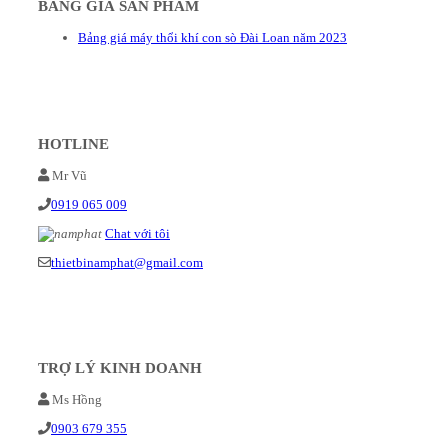
BẢNG GIÁ SẢN PHẨM
Bảng giá máy thổi khí con sò Đài Loan năm 2023
HOTLINE
Mr Vũ
0919 065 009
Chat với tôi
thietbinamphat@gmail.com
TRỢ LÝ KINH DOANH
Ms Hồng
0903 679 355