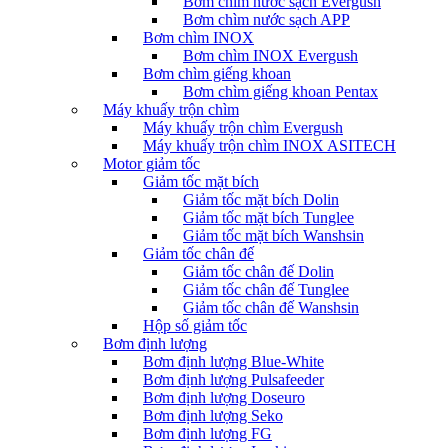
Bơm chìm nước sạch Evergush
Bơm chìm nước sạch APP
Bơm chìm INOX
Bơm chìm INOX Evergush
Bơm chìm giếng khoan
Bơm chìm giếng khoan Pentax
Máy khuấy trộn chìm
Máy khuấy trộn chìm Evergush
Máy khuấy trộn chìm INOX ASITECH
Motor giảm tốc
Giảm tốc mặt bích
Giảm tốc mặt bích Dolin
Giảm tốc mặt bích Tunglee
Giảm tốc mặt bích Wanshsin
Giảm tốc chân đế
Giảm tốc chân đế Dolin
Giảm tốc chân đế Tunglee
Giảm tốc chân đế Wanshsin
Hộp số giảm tốc
Bơm định lượng
Bơm định lượng Blue-White
Bơm định lượng Pulsafeeder
Bơm định lượng Doseuro
Bơm định lượng Seko
Bơm định lượng FG