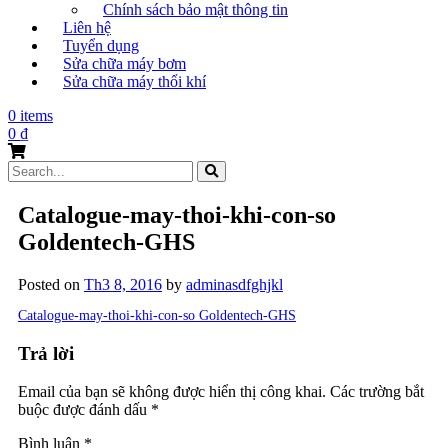
Chính sách bảo mật thông tin
Liên hệ
Tuyển dụng
Sửa chữa máy bơm
Sửa chữa máy thổi khí
0 items
0
₫
Search
for:
Catalogue-may-thoi-khi-con-so
Goldentech-GHS
Posted on
Th3 8, 2016
by
adminasdfghjkl
Catalogue-may-thoi-khi-con-so Goldentech-GHS
Trả lời
Email của bạn sẽ không được hiển thị công khai.
Các trường bắt
buộc được đánh dấu
*
Bình luận
*