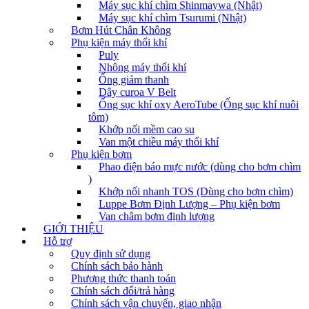
Máy sục khí chìm Shinmaywa (Nhật)
Máy sục khí chìm Tsurumi (Nhật)
Bơm Hút Chân Không
Phụ kiện máy thổi khí
Puly
Nhông máy thổi khí
Ống giảm thanh
Dây curoa V Belt
Ống sục khí oxy AeroTube (Ống sục khí nuôi
tôm)
Khớp nối mềm cao su
Van một chiều máy thổi khí
Phụ kiện bơm
Phao điện báo mực nước (dùng cho bơm chìm
)
Khớp nối nhanh TOS (Dùng cho bơm chìm)
Luppe Bơm Định Lượng – Phụ kiện bơm
Van châm bơm định lượng
GIỚI THIỆU
Hỗ trợ
Quy định sử dụng
Chính sách bảo hành
Phương thức thanh toán
Chính sách đổi/trả hàng
Chính sách vận chuyển, giao nhận