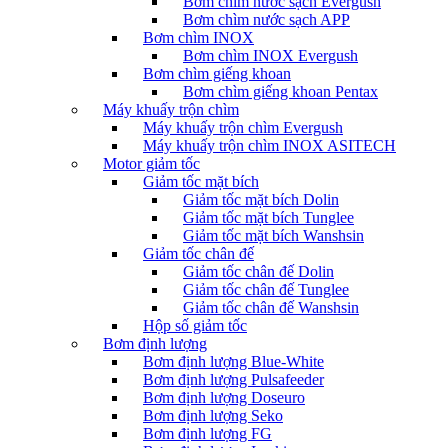
Bơm chìm nước sạch Evergush
Bơm chìm nước sạch APP
Bơm chìm INOX
Bơm chìm INOX Evergush
Bơm chìm giếng khoan
Bơm chìm giếng khoan Pentax
Máy khuấy trộn chìm
Máy khuấy trộn chìm Evergush
Máy khuấy trộn chìm INOX ASITECH
Motor giảm tốc
Giảm tốc mặt bích
Giảm tốc mặt bích Dolin
Giảm tốc mặt bích Tunglee
Giảm tốc mặt bích Wanshsin
Giảm tốc chân đế
Giảm tốc chân đế Dolin
Giảm tốc chân đế Tunglee
Giảm tốc chân đế Wanshsin
Hộp số giảm tốc
Bơm định lượng
Bơm định lượng Blue-White
Bơm định lượng Pulsafeeder
Bơm định lượng Doseuro
Bơm định lượng Seko
Bơm định lượng FG