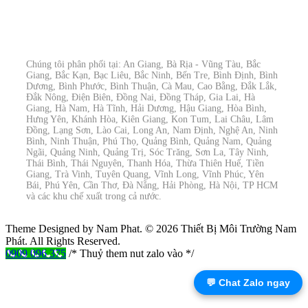
Chúng tôi phân phối tại: An Giang, Bà Rịa - Vũng Tàu, Bắc
Giang, Bắc Kạn, Bạc Liêu, Bắc Ninh, Bến Tre, Bình Định, Bình
Dương, Bình Phước, Bình Thuận, Cà Mau, Cao Bằng, Đắk Lắk,
Đắk Nông, Điện Biên, Đồng Nai, Đồng Tháp, Gia Lai, Hà
Giang, Hà Nam, Hà Tĩnh, Hải Dương, Hậu Giang, Hòa Bình,
Hưng Yên, Khánh Hòa, Kiên Giang, Kon Tum, Lai Châu, Lâm
Đồng, Lạng Sơn, Lào Cai, Long An, Nam Định, Nghệ An, Ninh
Bình, Ninh Thuận, Phú Thọ, Quảng Bình, Quảng Nam, Quảng
Ngãi, Quảng Ninh, Quảng Trị, Sóc Trăng, Sơn La, Tây Ninh,
Thái Bình, Thái Nguyên, Thanh Hóa, Thừa Thiên Huế, Tiền
Giang, Trà Vinh, Tuyên Quang, Vĩnh Long, Vĩnh Phúc, Yên
Bái, Phú Yên, Cần Thơ, Đà Nẵng, Hải Phòng, Hà Nội, TP HCM
và các khu chế xuất trong cả nước.
Theme Designed by Nam Phat.
© 2026 Thiết Bị Môi Trường Nam
Phát. All Rights Reserved.
0909 096 375
/* Thuỷ them nut zalo vào */
💬 Chat Zalo ngay