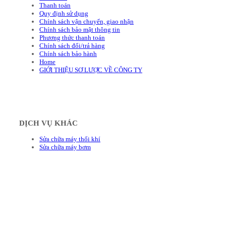
Thanh toán
Quy định sử dụng
Chính sách vận chuyển, giao nhận
Chính sách bảo mật thông tin
Phương thức thanh toán
Chính sách đổi/trả hàng
Chính sách bảo hành
Home
GIỚI THIỆU SƠ LƯỢC VỀ CÔNG TY
DỊCH VỤ KHÁC
Sửa chữa máy thổi khí
Sửa chữa máy bơm