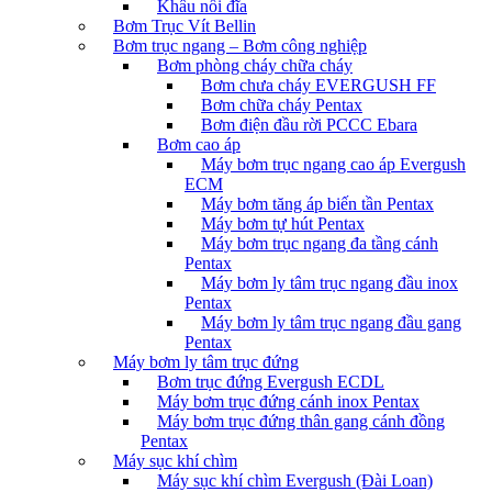
Khâu nối đĩa
Bơm Trục Vít Bellin
Bơm trục ngang – Bơm công nghiệp
Bơm phòng cháy chữa cháy
Bơm chưa cháy EVERGUSH FF
Bơm chữa cháy Pentax
Bơm điện đầu rời PCCC Ebara
Bơm cao áp
Máy bơm trục ngang cao áp Evergush
ECM
Máy bơm tăng áp biến tần Pentax
Máy bơm tự hút Pentax
Máy bơm trục ngang đa tầng cánh
Pentax
Máy bơm ly tâm trục ngang đầu inox
Pentax
Máy bơm ly tâm trục ngang đầu gang
Pentax
Máy bơm ly tâm trục đứng
Bơm trục đứng Evergush ECDL
Máy bơm trục đứng cánh inox Pentax
Máy bơm trục đứng thân gang cánh đồng
Pentax
Máy sục khí chìm
Máy sục khí chìm Evergush (Đài Loan)