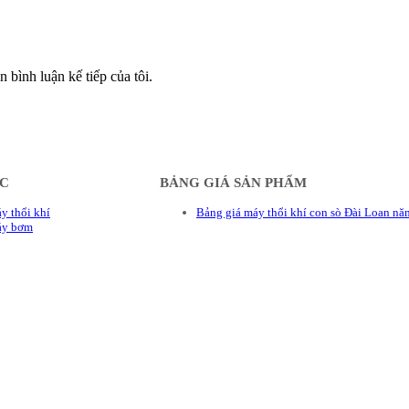
n bình luận kế tiếp của tôi.
ÁC
BẢNG GIÁ SẢN PHẨM
y thổi khí
Bảng giá máy thổi khí con sò Đài Loan n
áy bơm