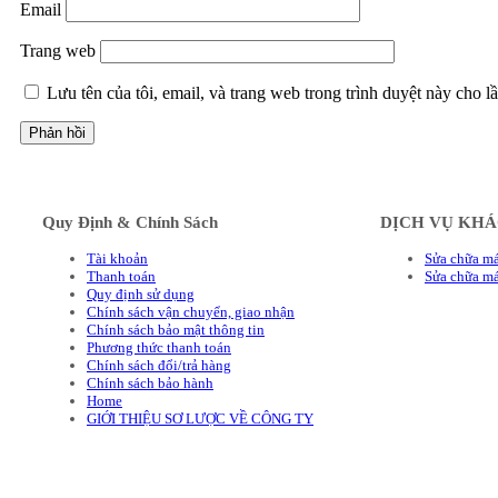
Email
Trang web
Lưu tên của tôi, email, và trang web trong trình duyệt này cho lầ
Quy Định & Chính Sách
DỊCH VỤ KH
Tài khoản
Sửa chữa má
Thanh toán
Sửa chữa m
Quy định sử dụng
Chính sách vận chuyển, giao nhận
Chính sách bảo mật thông tin
Phương thức thanh toán
Chính sách đổi/trả hàng
Chính sách bảo hành
Home
GIỚI THIỆU SƠ LƯỢC VỀ CÔNG TY