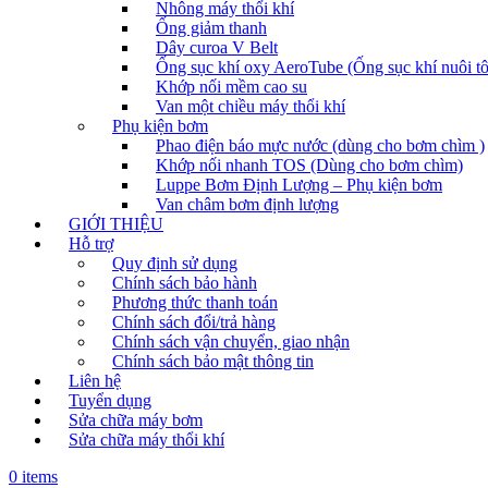
Nhông máy thổi khí
Ống giảm thanh
Dây curoa V Belt
Ống sục khí oxy AeroTube (Ống sục khí nuôi t
Khớp nối mềm cao su
Van một chiều máy thổi khí
Phụ kiện bơm
Phao điện báo mực nước (dùng cho bơm chìm )
Khớp nối nhanh TOS (Dùng cho bơm chìm)
Luppe Bơm Định Lượng – Phụ kiện bơm
Van châm bơm định lượng
GIỚI THIỆU
Hỗ trợ
Quy định sử dụng
Chính sách bảo hành
Phương thức thanh toán
Chính sách đổi/trả hàng
Chính sách vận chuyển, giao nhận
Chính sách bảo mật thông tin
Liên hệ
Tuyển dụng
Sửa chữa máy bơm
Sửa chữa máy thổi khí
0 items