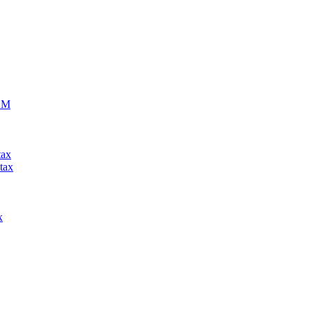
ECM
tax
tax
x