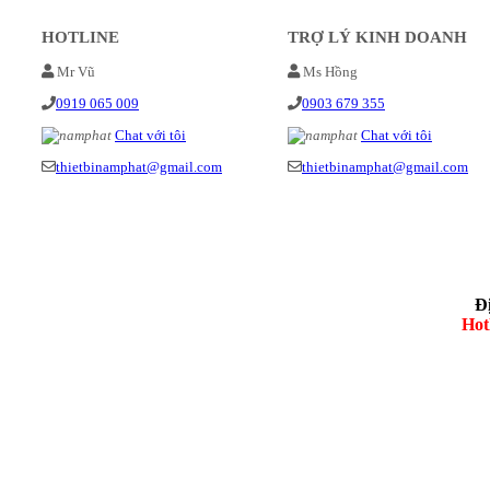
HOTLINE
TRỢ LÝ KINH DOANH
Mr Vũ
Ms Hồng
0919 065 009
0903 679 355
Chat với tôi
Chat với tôi
thietbinamphat@gmail.com
thietbinamphat@gmail.com
Đ
Hot