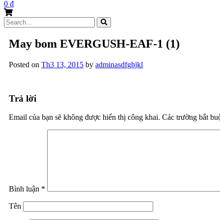
0
₫
Search
for:
May bom EVERGUSH-EAF-1 (1)
Posted on
Th3 13, 2015
by
adminasdfghjkl
Trả lời
Email của bạn sẽ không được hiển thị công khai.
Các trường bắt b
Bình luận
*
Tên