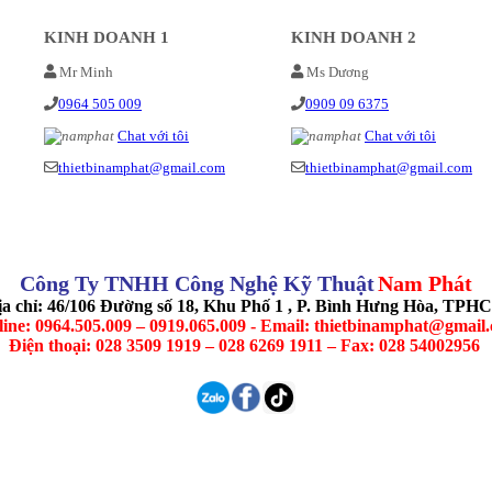
KINH DOANH 1
KINH DOANH 2
Mr Minh
Ms Dương
0964 505 009
0909 09 6375
Chat với tôi
Chat với tôi
thietbinamphat@gmail.com
thietbinamphat@gmail.com
Công Ty TNHH Công Nghệ Kỹ Thuật
Nam Phát
ịa chỉ: 46/106 Đường số 18, Khu Phố 1 , P. Bình Hưng Hòa, TPH
line: 0964.505.009 – 0919.065.009 - Email: thietbinamphat@gmail
Điện thoại: 028 3509 1919 – 028 6269 1911 – Fax: 028 54002956