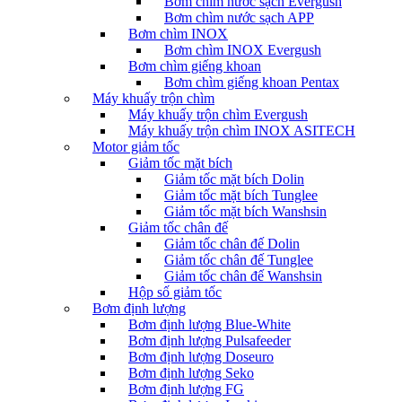
Bơm chìm nước sạch Evergush
Bơm chìm nước sạch APP
Bơm chìm INOX
Bơm chìm INOX Evergush
Bơm chìm giếng khoan
Bơm chìm giếng khoan Pentax
Máy khuấy trộn chìm
Máy khuấy trộn chìm Evergush
Máy khuấy trộn chìm INOX ASITECH
Motor giảm tốc
Giảm tốc mặt bích
Giảm tốc mặt bích Dolin
Giảm tốc mặt bích Tunglee
Giảm tốc mặt bích Wanshsin
Giảm tốc chân đế
Giảm tốc chân đế Dolin
Giảm tốc chân đế Tunglee
Giảm tốc chân đế Wanshsin
Hộp số giảm tốc
Bơm định lượng
Bơm định lượng Blue-White
Bơm định lượng Pulsafeeder
Bơm định lượng Doseuro
Bơm định lượng Seko
Bơm định lượng FG