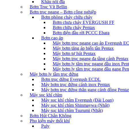
Khâu nối đĩa
Bơm Trục Vít Bellin
Bơm trục ngang – Bơm công nghiệp
Bơm phòng cháy chữa cháy
Bơm chưa cháy EVERGUSH FF
Bơm chữa cháy Pentax
Bơm điện đầu rời PCCC Ebara
Bơm cao áp
Máy bơm trục ngang cao áp Evergush 
Máy bơm tăng áp biến tần Pentax
Máy bơm tự hút Pentax
Máy bơm trục ngang đa tầng cánh Pentax
Máy bơm ly tâm trục ngang đầu inox Pen
Máy bơm ly tâm trục ngang đầu gang Pen
Máy bơm ly tâm trục đứng
Bơm trục đứng Evergush ECDL
Máy bơm trục đứng cánh inox Pentax
Máy bơm trục đứng thân gang cánh đồng Penta
Máy sục khí chìm
Máy sục khí chìm Evergush (Đài Loan)
Máy sục khí chìm Shinmaywa (Nhật)
Máy sục khí chìm Tsurumi (Nhật)
Bơm Hút Chân Không
Phụ kiện máy thổi khí
Puly