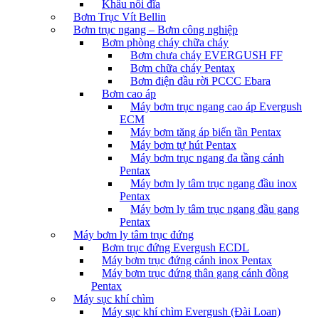
Khâu nối đĩa
Bơm Trục Vít Bellin
Bơm trục ngang – Bơm công nghiệp
Bơm phòng cháy chữa cháy
Bơm chưa cháy EVERGUSH FF
Bơm chữa cháy Pentax
Bơm điện đầu rời PCCC Ebara
Bơm cao áp
Máy bơm trục ngang cao áp Evergush
ECM
Máy bơm tăng áp biến tần Pentax
Máy bơm tự hút Pentax
Máy bơm trục ngang đa tầng cánh
Pentax
Máy bơm ly tâm trục ngang đầu inox
Pentax
Máy bơm ly tâm trục ngang đầu gang
Pentax
Máy bơm ly tâm trục đứng
Bơm trục đứng Evergush ECDL
Máy bơm trục đứng cánh inox Pentax
Máy bơm trục đứng thân gang cánh đồng
Pentax
Máy sục khí chìm
Máy sục khí chìm Evergush (Đài Loan)