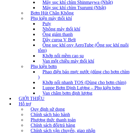
Máy sục khí chìm Shinmaywa (Nhật)
Máy sục khí chìm Tsurumi (Nhật)
Bơm Hút Chân Không
Phụ kiện máy thổi khí
Puly
Nhông máy thổi khí
Ống giảm thanh
Dây curoa V Belt
Ống sục khí oxy AeroTube (Ống sục khí nuôi
tôm)
Khớp nối mềm cao su
Van một chiều máy thổi khí
Phụ kiện bơm
Phao điện báo mực nước (dùng cho bơm chìm
)
Khớp nối nhanh TOS (Dùng cho bơm chìm)
Luppe Bơm Định Lượng – Phụ kiện bơm
Van châm bơm định lượng
GIỚI THIỆU
Hỗ trợ
Quy định sử dụng
Chính sách bảo hành
Phương thức thanh toán
Chính sách đổi/trả hàng
Chính sách vận chuyển, giao nhận