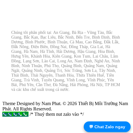
Chúng tôi phân phối tại: An Giang, Bà Rịa - Vũng Tàu, Bắc
Giang, Bắc Kạn, Bạc Liêu, Bắc Ninh, Bến Tre, Bình Định, Bình
Dương, Bình Phước, Bình Thuận, Cà Mau, Cao Bằng, Đắk Lắk,
Đắk Nông, Điện Biên, Đồng Nai, Đồng Tháp, Gia Lai, Hà
Giang, Hà Nam, Hà Tĩnh, Hải Dương, Hậu Giang, Hòa Bình,
Hưng Yên, Khánh Hòa, Kiên Giang, Kon Tum, Lai Châu, Lâm
Đồng, Lạng Sơn, Lào Cai, Long An, Nam Định, Nghệ An, Ninh
Bình, Ninh Thuận, Phú Thọ, Quảng Bình, Quảng Nam, Quảng
Ngãi, Quảng Ninh, Quảng Trị, Sóc Trăng, Sơn La, Tây Ninh,
Thái Bình, Thái Nguyên, Thanh Hóa, Thừa Thiên Huế, Tiền
Giang, Trà Vinh, Tuyên Quang, Vĩnh Long, Vĩnh Phúc, Yên
Bái, Phú Yên, Cần Thơ, Đà Nẵng, Hải Phòng, Hà Nội, TP HCM
và các khu chế xuất trong cả nước.
Theme Designed by Nam Phat.
© 2026 Thiết Bị Môi Trường Nam
Phát. All Rights Reserved.
0909 096 375
/* Thuỷ them nut zalo vào */
💬 Chat Zalo ngay