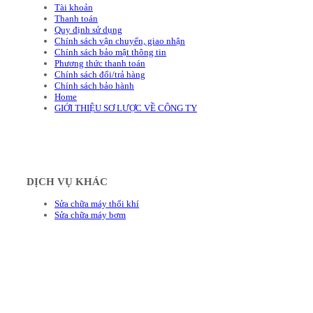
Tài khoản
Thanh toán
Quy định sử dụng
Chính sách vận chuyển, giao nhận
Chính sách bảo mật thông tin
Phương thức thanh toán
Chính sách đổi/trả hàng
Chính sách bảo hành
Home
GIỚI THIỆU SƠ LƯỢC VỀ CÔNG TY
DỊCH VỤ KHÁC
Sửa chữa máy thổi khí
Sửa chữa máy bơm