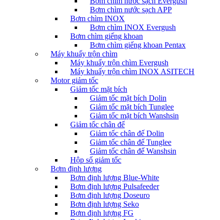
Bơm chìm nước sạch Evergush
Bơm chìm nước sạch APP
Bơm chìm INOX
Bơm chìm INOX Evergush
Bơm chìm giếng khoan
Bơm chìm giếng khoan Pentax
Máy khuấy trộn chìm
Máy khuấy trộn chìm Evergush
Máy khuấy trộn chìm INOX ASITECH
Motor giảm tốc
Giảm tốc mặt bích
Giảm tốc mặt bích Dolin
Giảm tốc mặt bích Tunglee
Giảm tốc mặt bích Wanshsin
Giảm tốc chân đế
Giảm tốc chân đế Dolin
Giảm tốc chân đế Tunglee
Giảm tốc chân đế Wanshsin
Hộp số giảm tốc
Bơm định lượng
Bơm định lượng Blue-White
Bơm định lượng Pulsafeeder
Bơm định lượng Doseuro
Bơm định lượng Seko
Bơm định lượng FG