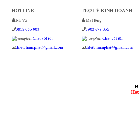
HOTLINE
TRỢ LÝ KINH DOANH
Mr Vũ
Ms Hồng
0919 065 009
0903 679 355
Chat với tôi
Chat với tôi
thietbinamphat@gmail.com
thietbinamphat@gmail.com
Đ
Hot