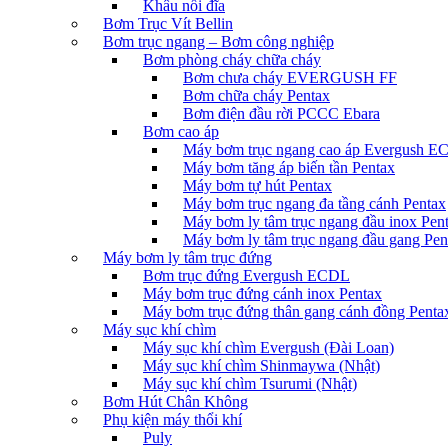
Khâu nối đĩa
Bơm Trục Vít Bellin
Bơm trục ngang – Bơm công nghiệp
Bơm phòng cháy chữa cháy
Bơm chưa cháy EVERGUSH FF
Bơm chữa cháy Pentax
Bơm điện đầu rời PCCC Ebara
Bơm cao áp
Máy bơm trục ngang cao áp Evergush 
Máy bơm tăng áp biến tần Pentax
Máy bơm tự hút Pentax
Máy bơm trục ngang đa tầng cánh Pentax
Máy bơm ly tâm trục ngang đầu inox Pen
Máy bơm ly tâm trục ngang đầu gang Pen
Máy bơm ly tâm trục đứng
Bơm trục đứng Evergush ECDL
Máy bơm trục đứng cánh inox Pentax
Máy bơm trục đứng thân gang cánh đồng Penta
Máy sục khí chìm
Máy sục khí chìm Evergush (Đài Loan)
Máy sục khí chìm Shinmaywa (Nhật)
Máy sục khí chìm Tsurumi (Nhật)
Bơm Hút Chân Không
Phụ kiện máy thổi khí
Puly