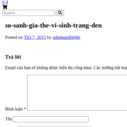
0
₫
Search
for:
so-sanh-gia-the-vi-sinh-trang-den
Posted on
Th3 7, 2015
by
adminasdfghjkl
Trả lời
Email của bạn sẽ không được hiển thị công khai.
Các trường bắt b
Bình luận
*
Tên