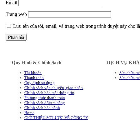
Email
Trang web
Lưu tên của tôi, email, và trang web trong trình duyệt này cho lầ
Quy Định & Chính Sách
DỊCH VỤ KH
Tài khoản
Sửa chữa má
Thanh toán
Sửa chữa m
Quy định sử dụng
Chính sách vận chuyển, giao nhận
Chính sách bảo mật thông tin
Phương thức thanh toán
Chính sách đổi/trả hàng
Chính sách bảo hành
Home
GIỚI THIỆU SƠ LƯỢC VỀ CÔNG TY