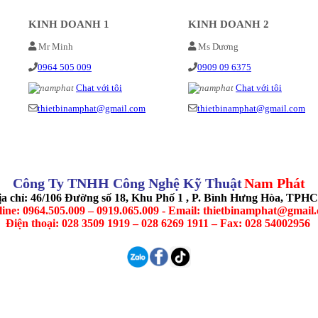
KINH DOANH 1
KINH DOANH 2
Mr Minh
Ms Dương
0964 505 009
0909 09 6375
Chat với tôi
Chat với tôi
thietbinamphat@gmail.com
thietbinamphat@gmail.com
Công Ty TNHH Công Nghệ Kỹ Thuật
Nam Phát
ịa chỉ: 46/106 Đường số 18, Khu Phố 1 , P. Bình Hưng Hòa, TPH
line: 0964.505.009 – 0919.065.009 - Email: thietbinamphat@gmail
Điện thoại: 028 3509 1919 – 028 6269 1911 – Fax: 028 54002956