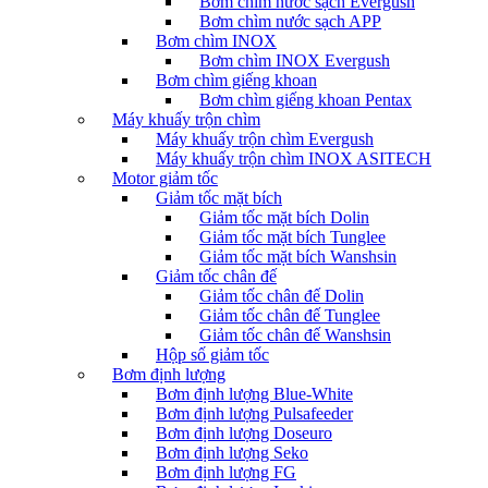
Bơm chìm nước sạch Evergush
Bơm chìm nước sạch APP
Bơm chìm INOX
Bơm chìm INOX Evergush
Bơm chìm giếng khoan
Bơm chìm giếng khoan Pentax
Máy khuấy trộn chìm
Máy khuấy trộn chìm Evergush
Máy khuấy trộn chìm INOX ASITECH
Motor giảm tốc
Giảm tốc mặt bích
Giảm tốc mặt bích Dolin
Giảm tốc mặt bích Tunglee
Giảm tốc mặt bích Wanshsin
Giảm tốc chân đế
Giảm tốc chân đế Dolin
Giảm tốc chân đế Tunglee
Giảm tốc chân đế Wanshsin
Hộp số giảm tốc
Bơm định lượng
Bơm định lượng Blue-White
Bơm định lượng Pulsafeeder
Bơm định lượng Doseuro
Bơm định lượng Seko
Bơm định lượng FG