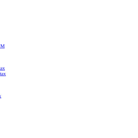
ECM
tax
tax
x