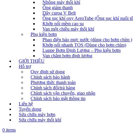
Nhông máy thổi khí
Ống giảm thanh
Dây curoa V Belt
Ống sục khí oxy AeroTube (Ống sục khí nuôi t
Khớp nối mềm cao su
Van một chiều máy thổi khí
Phụ kiện bơm
Phao điện báo mực nước (dùng cho bơm chìm )
Khớp nối nhanh TOS (Dùng cho bơm chìm)
Luppe Bơm Định Lượng – Phụ kiện bơm
Van châm bơm định lượng
GIỚI THIỆU
Hỗ trợ
Quy định sử dụng
Chính sách bảo hành
Phương thức thanh toán
Chính sách đổi/trả hàng
Chính sách vận chuyển, giao nhận
Chính sách bảo mật thông tin
Liên hệ
Tuyển dụng
Sửa chữa máy bơm
Sửa chữa máy thổi khí
0 items