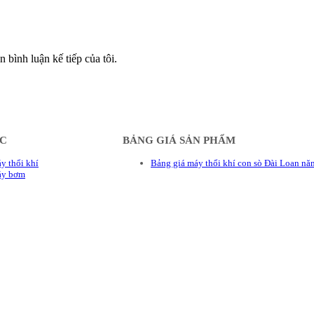
n bình luận kế tiếp của tôi.
ÁC
BẢNG GIÁ SẢN PHẨM
y thổi khí
Bảng giá máy thổi khí con sò Đài Loan n
áy bơm