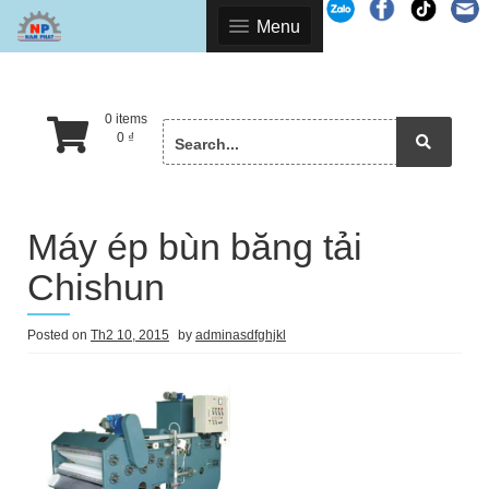
Skip
Menu
to
content
0 items
Search
0
₫
for:
Máy ép bùn băng tải
Chishun
Posted on
Th2 10, 2015
by
adminasdfghjkl