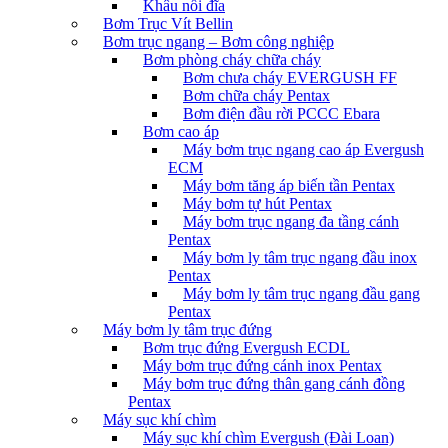
Khâu nối đĩa
Bơm Trục Vít Bellin
Bơm trục ngang – Bơm công nghiệp
Bơm phòng cháy chữa cháy
Bơm chưa cháy EVERGUSH FF
Bơm chữa cháy Pentax
Bơm điện đầu rời PCCC Ebara
Bơm cao áp
Máy bơm trục ngang cao áp Evergush
ECM
Máy bơm tăng áp biến tần Pentax
Máy bơm tự hút Pentax
Máy bơm trục ngang đa tầng cánh
Pentax
Máy bơm ly tâm trục ngang đầu inox
Pentax
Máy bơm ly tâm trục ngang đầu gang
Pentax
Máy bơm ly tâm trục đứng
Bơm trục đứng Evergush ECDL
Máy bơm trục đứng cánh inox Pentax
Máy bơm trục đứng thân gang cánh đồng
Pentax
Máy sục khí chìm
Máy sục khí chìm Evergush (Đài Loan)