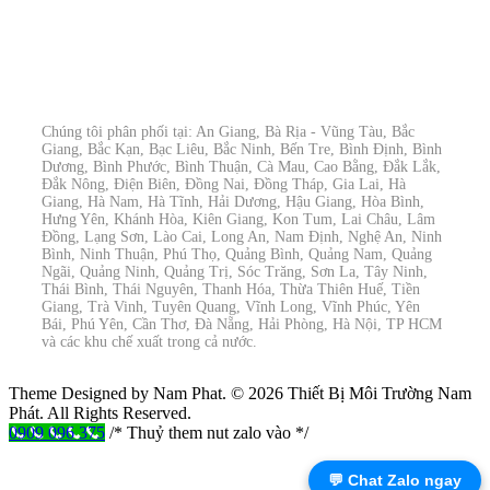
Chúng tôi phân phối tại: An Giang, Bà Rịa - Vũng Tàu, Bắc
Giang, Bắc Kạn, Bạc Liêu, Bắc Ninh, Bến Tre, Bình Định, Bình
Dương, Bình Phước, Bình Thuận, Cà Mau, Cao Bằng, Đắk Lắk,
Đắk Nông, Điện Biên, Đồng Nai, Đồng Tháp, Gia Lai, Hà
Giang, Hà Nam, Hà Tĩnh, Hải Dương, Hậu Giang, Hòa Bình,
Hưng Yên, Khánh Hòa, Kiên Giang, Kon Tum, Lai Châu, Lâm
Đồng, Lạng Sơn, Lào Cai, Long An, Nam Định, Nghệ An, Ninh
Bình, Ninh Thuận, Phú Thọ, Quảng Bình, Quảng Nam, Quảng
Ngãi, Quảng Ninh, Quảng Trị, Sóc Trăng, Sơn La, Tây Ninh,
Thái Bình, Thái Nguyên, Thanh Hóa, Thừa Thiên Huế, Tiền
Giang, Trà Vinh, Tuyên Quang, Vĩnh Long, Vĩnh Phúc, Yên
Bái, Phú Yên, Cần Thơ, Đà Nẵng, Hải Phòng, Hà Nội, TP HCM
và các khu chế xuất trong cả nước.
Theme Designed by Nam Phat.
© 2026 Thiết Bị Môi Trường Nam
Phát. All Rights Reserved.
0909 096 375
/* Thuỷ them nut zalo vào */
💬 Chat Zalo ngay