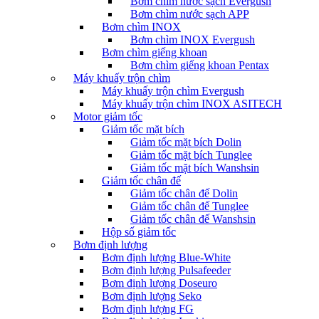
Bơm chìm nước sạch Evergush
Bơm chìm nước sạch APP
Bơm chìm INOX
Bơm chìm INOX Evergush
Bơm chìm giếng khoan
Bơm chìm giếng khoan Pentax
Máy khuấy trộn chìm
Máy khuấy trộn chìm Evergush
Máy khuấy trộn chìm INOX ASITECH
Motor giảm tốc
Giảm tốc mặt bích
Giảm tốc mặt bích Dolin
Giảm tốc mặt bích Tunglee
Giảm tốc mặt bích Wanshsin
Giảm tốc chân đế
Giảm tốc chân đế Dolin
Giảm tốc chân đế Tunglee
Giảm tốc chân đế Wanshsin
Hộp số giảm tốc
Bơm định lượng
Bơm định lượng Blue-White
Bơm định lượng Pulsafeeder
Bơm định lượng Doseuro
Bơm định lượng Seko
Bơm định lượng FG