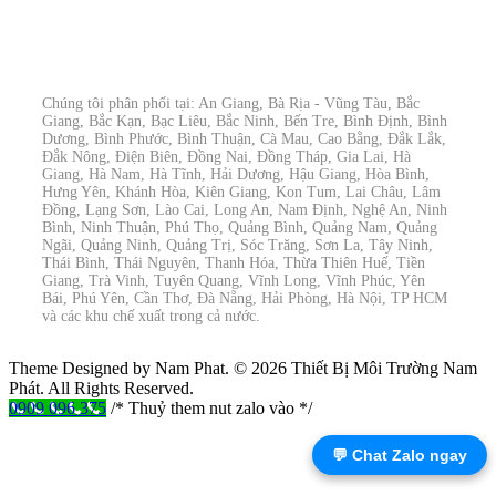
Chúng tôi phân phối tại: An Giang, Bà Rịa - Vũng Tàu, Bắc
Giang, Bắc Kạn, Bạc Liêu, Bắc Ninh, Bến Tre, Bình Định, Bình
Dương, Bình Phước, Bình Thuận, Cà Mau, Cao Bằng, Đắk Lắk,
Đắk Nông, Điện Biên, Đồng Nai, Đồng Tháp, Gia Lai, Hà
Giang, Hà Nam, Hà Tĩnh, Hải Dương, Hậu Giang, Hòa Bình,
Hưng Yên, Khánh Hòa, Kiên Giang, Kon Tum, Lai Châu, Lâm
Đồng, Lạng Sơn, Lào Cai, Long An, Nam Định, Nghệ An, Ninh
Bình, Ninh Thuận, Phú Thọ, Quảng Bình, Quảng Nam, Quảng
Ngãi, Quảng Ninh, Quảng Trị, Sóc Trăng, Sơn La, Tây Ninh,
Thái Bình, Thái Nguyên, Thanh Hóa, Thừa Thiên Huế, Tiền
Giang, Trà Vinh, Tuyên Quang, Vĩnh Long, Vĩnh Phúc, Yên
Bái, Phú Yên, Cần Thơ, Đà Nẵng, Hải Phòng, Hà Nội, TP HCM
và các khu chế xuất trong cả nước.
Theme Designed by Nam Phat.
© 2026 Thiết Bị Môi Trường Nam
Phát. All Rights Reserved.
0909 096 375
/* Thuỷ them nut zalo vào */
💬 Chat Zalo ngay