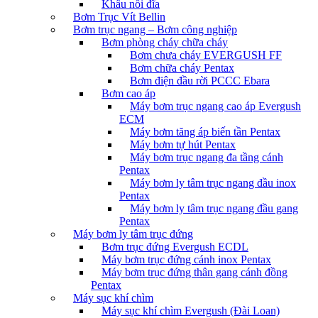
Khâu nối đĩa
Bơm Trục Vít Bellin
Bơm trục ngang – Bơm công nghiệp
Bơm phòng cháy chữa cháy
Bơm chưa cháy EVERGUSH FF
Bơm chữa cháy Pentax
Bơm điện đầu rời PCCC Ebara
Bơm cao áp
Máy bơm trục ngang cao áp Evergush
ECM
Máy bơm tăng áp biến tần Pentax
Máy bơm tự hút Pentax
Máy bơm trục ngang đa tầng cánh
Pentax
Máy bơm ly tâm trục ngang đầu inox
Pentax
Máy bơm ly tâm trục ngang đầu gang
Pentax
Máy bơm ly tâm trục đứng
Bơm trục đứng Evergush ECDL
Máy bơm trục đứng cánh inox Pentax
Máy bơm trục đứng thân gang cánh đồng
Pentax
Máy sục khí chìm
Máy sục khí chìm Evergush (Đài Loan)