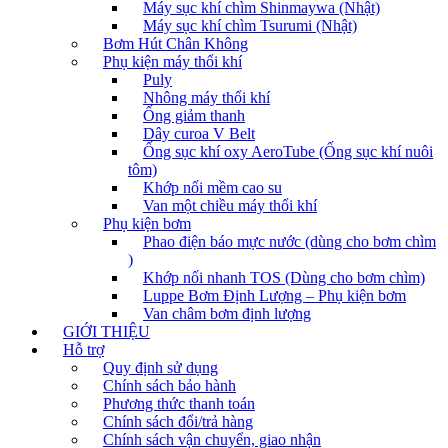
Máy sục khí chìm Shinmaywa (Nhật)
Máy sục khí chìm Tsurumi (Nhật)
Bơm Hút Chân Không
Phụ kiện máy thổi khí
Puly
Nhông máy thổi khí
Ống giảm thanh
Dây curoa V Belt
Ống sục khí oxy AeroTube (Ống sục khí nuôi
tôm)
Khớp nối mềm cao su
Van một chiều máy thổi khí
Phụ kiện bơm
Phao điện báo mực nước (dùng cho bơm chìm
)
Khớp nối nhanh TOS (Dùng cho bơm chìm)
Luppe Bơm Định Lượng – Phụ kiện bơm
Van châm bơm định lượng
GIỚI THIỆU
Hỗ trợ
Quy định sử dụng
Chính sách bảo hành
Phương thức thanh toán
Chính sách đổi/trả hàng
Chính sách vận chuyển, giao nhận