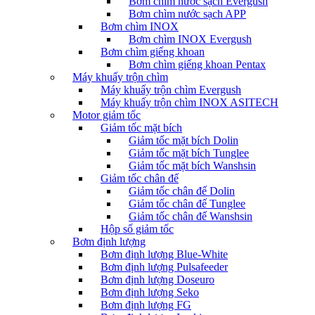
Bơm chìm nước sạch Evergush
Bơm chìm nước sạch APP
Bơm chìm INOX
Bơm chìm INOX Evergush
Bơm chìm giếng khoan
Bơm chìm giếng khoan Pentax
Máy khuấy trộn chìm
Máy khuấy trộn chìm Evergush
Máy khuấy trộn chìm INOX ASITECH
Motor giảm tốc
Giảm tốc mặt bích
Giảm tốc mặt bích Dolin
Giảm tốc mặt bích Tunglee
Giảm tốc mặt bích Wanshsin
Giảm tốc chân đế
Giảm tốc chân đế Dolin
Giảm tốc chân đế Tunglee
Giảm tốc chân đế Wanshsin
Hộp số giảm tốc
Bơm định lượng
Bơm định lượng Blue-White
Bơm định lượng Pulsafeeder
Bơm định lượng Doseuro
Bơm định lượng Seko
Bơm định lượng FG