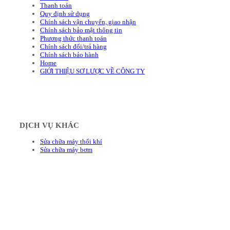
Thanh toán
Quy định sử dụng
Chính sách vận chuyển, giao nhận
Chính sách bảo mật thông tin
Phương thức thanh toán
Chính sách đổi/trả hàng
Chính sách bảo hành
Home
GIỚI THIỆU SƠ LƯỢC VỀ CÔNG TY
DỊCH VỤ KHÁC
Sửa chữa máy thổi khí
Sửa chữa máy bơm