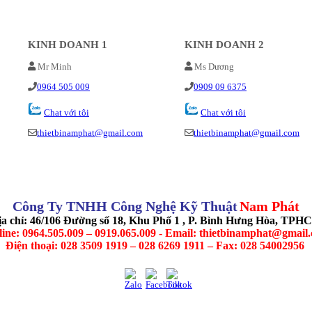
KINH DOANH 1
KINH DOANH 2
Mr Minh
Ms Dương
0964 505 009
0909 09 6375
Chat với tôi
Chat với tôi
thietbinamphat@gmail.com
thietbinamphat@gmail.com
Công Ty TNHH Công Nghệ Kỹ Thuật
Nam Phát
ịa chỉ: 46/106 Đường số 18, Khu Phố 1 , P. Bình Hưng Hòa, TPH
line: 0964.505.009 – 0919.065.009 - Email: thietbinamphat@gmail
Điện thoại: 028 3509 1919 – 028 6269 1911 – Fax: 028 54002956