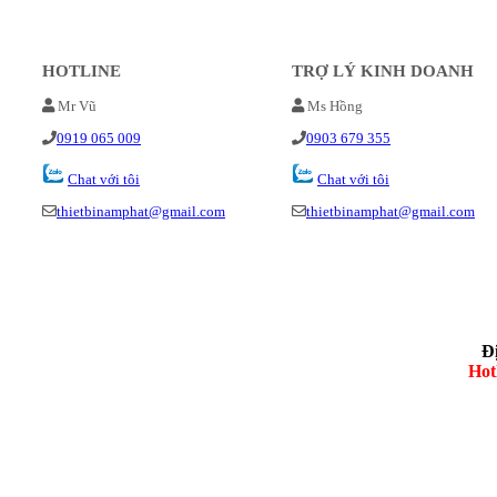
HOTLINE
TRỢ LÝ KINH DOANH
Mr Vũ
Ms Hồng
0919 065 009
0903 679 355
Chat với tôi
Chat với tôi
thietbinamphat@gmail.com
thietbinamphat@gmail.com
Đ
Hot