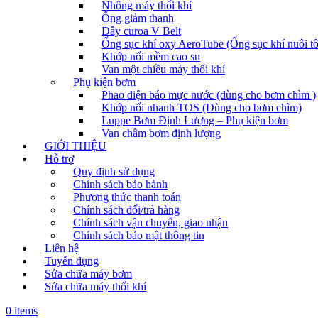
Nhông máy thổi khí
Ống giảm thanh
Dây curoa V Belt
Ống sục khí oxy AeroTube (Ống sục khí nuôi t
Khớp nối mềm cao su
Van một chiều máy thổi khí
Phụ kiện bơm
Phao điện báo mực nước (dùng cho bơm chìm )
Khớp nối nhanh TOS (Dùng cho bơm chìm)
Luppe Bơm Định Lượng – Phụ kiện bơm
Van châm bơm định lượng
GIỚI THIỆU
Hỗ trợ
Quy định sử dụng
Chính sách bảo hành
Phương thức thanh toán
Chính sách đổi/trả hàng
Chính sách vận chuyển, giao nhận
Chính sách bảo mật thông tin
Liên hệ
Tuyển dụng
Sửa chữa máy bơm
Sửa chữa máy thổi khí
0 items