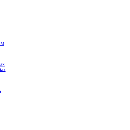
ECM
tax
tax
x