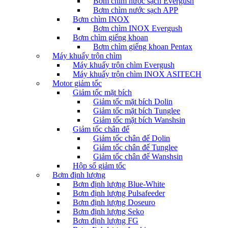
Bơm chìm nước sạch Evergush
Bơm chìm nước sạch APP
Bơm chìm INOX
Bơm chìm INOX Evergush
Bơm chìm giếng khoan
Bơm chìm giếng khoan Pentax
Máy khuấy trộn chìm
Máy khuấy trộn chìm Evergush
Máy khuấy trộn chìm INOX ASITECH
Motor giảm tốc
Giảm tốc mặt bích
Giảm tốc mặt bích Dolin
Giảm tốc mặt bích Tunglee
Giảm tốc mặt bích Wanshsin
Giảm tốc chân đế
Giảm tốc chân đế Dolin
Giảm tốc chân đế Tunglee
Giảm tốc chân đế Wanshsin
Hộp số giảm tốc
Bơm định lượng
Bơm định lượng Blue-White
Bơm định lượng Pulsafeeder
Bơm định lượng Doseuro
Bơm định lượng Seko
Bơm định lượng FG