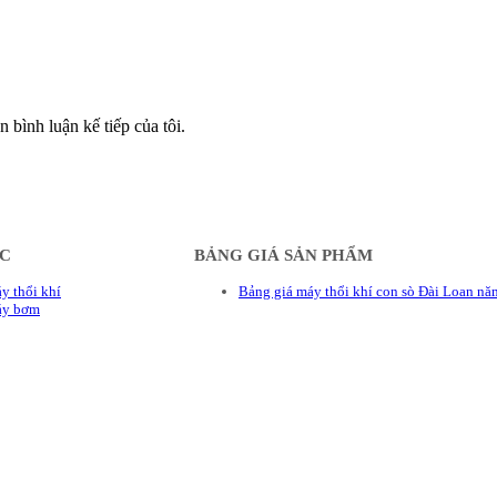
n bình luận kế tiếp của tôi.
ÁC
BẢNG GIÁ SẢN PHẨM
y thổi khí
Bảng giá máy thổi khí con sò Đài Loan n
áy bơm