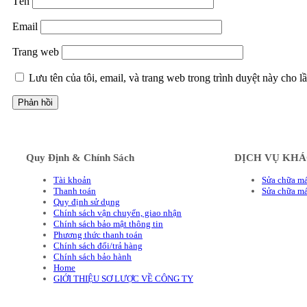
Tên
Email
Trang web
Lưu tên của tôi, email, và trang web trong trình duyệt này cho lầ
Quy Định & Chính Sách
DỊCH VỤ KH
Tài khoản
Sửa chữa má
Thanh toán
Sửa chữa m
Quy định sử dụng
Chính sách vận chuyển, giao nhận
Chính sách bảo mật thông tin
Phương thức thanh toán
Chính sách đổi/trả hàng
Chính sách bảo hành
Home
GIỚI THIỆU SƠ LƯỢC VỀ CÔNG TY