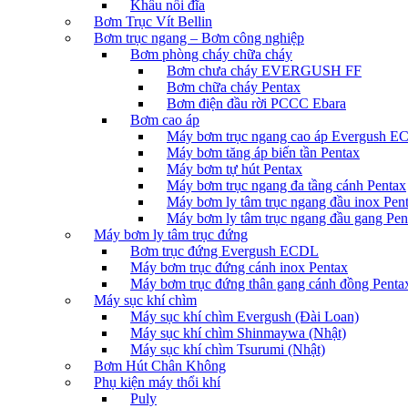
Khâu nối đĩa
Bơm Trục Vít Bellin
Bơm trục ngang – Bơm công nghiệp
Bơm phòng cháy chữa cháy
Bơm chưa cháy EVERGUSH FF
Bơm chữa cháy Pentax
Bơm điện đầu rời PCCC Ebara
Bơm cao áp
Máy bơm trục ngang cao áp Evergush 
Máy bơm tăng áp biến tần Pentax
Máy bơm tự hút Pentax
Máy bơm trục ngang đa tầng cánh Pentax
Máy bơm ly tâm trục ngang đầu inox Pen
Máy bơm ly tâm trục ngang đầu gang Pen
Máy bơm ly tâm trục đứng
Bơm trục đứng Evergush ECDL
Máy bơm trục đứng cánh inox Pentax
Máy bơm trục đứng thân gang cánh đồng Penta
Máy sục khí chìm
Máy sục khí chìm Evergush (Đài Loan)
Máy sục khí chìm Shinmaywa (Nhật)
Máy sục khí chìm Tsurumi (Nhật)
Bơm Hút Chân Không
Phụ kiện máy thổi khí
Puly