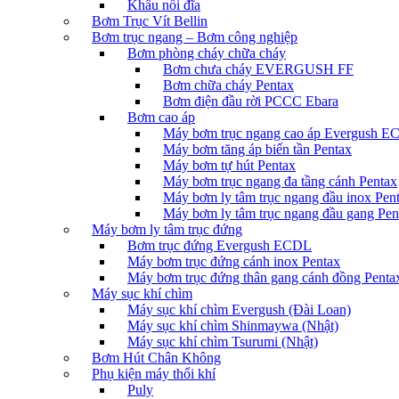
Khâu nối đĩa
Bơm Trục Vít Bellin
Bơm trục ngang – Bơm công nghiệp
Bơm phòng cháy chữa cháy
Bơm chưa cháy EVERGUSH FF
Bơm chữa cháy Pentax
Bơm điện đầu rời PCCC Ebara
Bơm cao áp
Máy bơm trục ngang cao áp Evergush 
Máy bơm tăng áp biến tần Pentax
Máy bơm tự hút Pentax
Máy bơm trục ngang đa tầng cánh Pentax
Máy bơm ly tâm trục ngang đầu inox Pen
Máy bơm ly tâm trục ngang đầu gang Pen
Máy bơm ly tâm trục đứng
Bơm trục đứng Evergush ECDL
Máy bơm trục đứng cánh inox Pentax
Máy bơm trục đứng thân gang cánh đồng Penta
Máy sục khí chìm
Máy sục khí chìm Evergush (Đài Loan)
Máy sục khí chìm Shinmaywa (Nhật)
Máy sục khí chìm Tsurumi (Nhật)
Bơm Hút Chân Không
Phụ kiện máy thổi khí
Puly