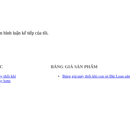
n bình luận kế tiếp của tôi.
ÁC
BẢNG GIÁ SẢN PHẨM
y thổi khí
Bảng giá máy thổi khí con sò Đài Loan n
áy bơm