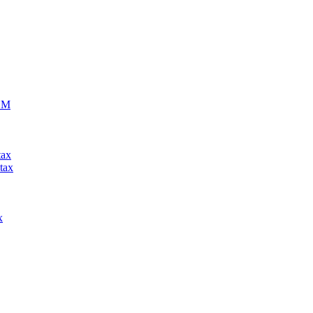
ECM
tax
tax
x