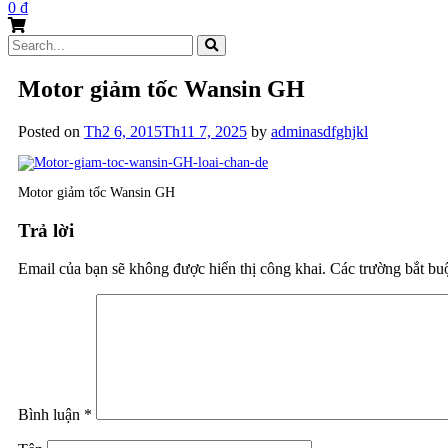
0
₫
Search
for:
Motor giảm tốc Wansin GH
Posted on
Th2 6, 2015
Th11 7, 2025
by
adminasdfghjkl
Motor giảm tốc Wansin GH
Trả lời
Email của bạn sẽ không được hiển thị công khai.
Các trường bắt b
Bình luận
*