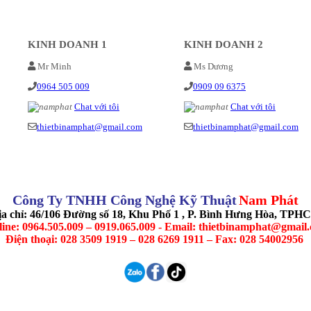
KINH DOANH 1
KINH DOANH 2
Mr Minh
Ms Dương
0964 505 009
0909 09 6375
Chat với tôi
Chat với tôi
thietbinamphat@gmail.com
thietbinamphat@gmail.com
Công Ty TNHH Công Nghệ Kỹ Thuật
Nam Phát
ịa chỉ: 46/106 Đường số 18, Khu Phố 1 , P. Bình Hưng Hòa, TPH
line: 0964.505.009 – 0919.065.009 - Email: thietbinamphat@gmail
Điện thoại: 028 3509 1919 – 028 6269 1911 – Fax: 028 54002956