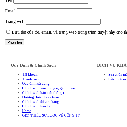
Tên
Email
Trang web
Lưu tên của tôi, email, và trang web trong trình duyệt này cho lầ
Quy Định & Chính Sách
DỊCH VỤ KH
Tài khoản
Sửa chữa má
Thanh toán
Sửa chữa m
Quy định sử dụng
Chính sách vận chuyển, giao nhận
Chính sách bảo mật thông tin
Phương thức thanh toán
Chính sách đổi/trả hàng
Chính sách bảo hành
Home
GIỚI THIỆU SƠ LƯỢC VỀ CÔNG TY