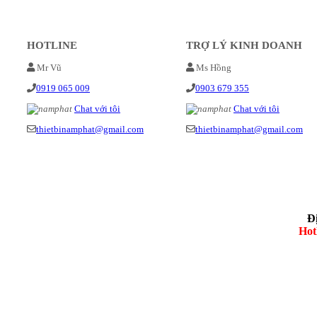
HOTLINE
TRỢ LÝ KINH DOANH
Mr Vũ
Ms Hồng
0919 065 009
0903 679 355
Chat với tôi
Chat với tôi
thietbinamphat@gmail.com
thietbinamphat@gmail.com
Đ
Hot