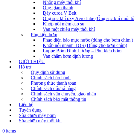
Nhông máy thổi khí
Ống giảm thanh
Dây curoa V Belt
Ống sục khí oxy AeroTube (Ống sục khí nuôi t
Khớp nối mềm cao su
Van một chiều máy thổi khí
Phụ kiện bơm
Phao điện báo mực nước (dùng cho bơm chìm )
Khớp nối nhanh TOS (Dùng cho bơm chìm)
Luppe Bơm Định Lượng – Phụ kiện bơm
Van châm bơm định lượng
GIỚI THIỆU
Hỗ trợ
Quy định sử dụng
Chính sách bảo hành
Phương thức thanh toán
Chính sách đổi/trả hàng
Chính sách vận chuyển, giao nhận
Chính sách bảo mật thông tin
Liên hệ
Tuyển dụng
Sửa chữa máy bơm
Sửa chữa máy thổi khí
0 items