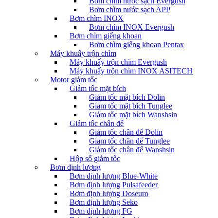
Bơm chìm nước sạch Evergush
Bơm chìm nước sạch APP
Bơm chìm INOX
Bơm chìm INOX Evergush
Bơm chìm giếng khoan
Bơm chìm giếng khoan Pentax
Máy khuấy trộn chìm
Máy khuấy trộn chìm Evergush
Máy khuấy trộn chìm INOX ASITECH
Motor giảm tốc
Giảm tốc mặt bích
Giảm tốc mặt bích Dolin
Giảm tốc mặt bích Tunglee
Giảm tốc mặt bích Wanshsin
Giảm tốc chân đế
Giảm tốc chân đế Dolin
Giảm tốc chân đế Tunglee
Giảm tốc chân đế Wanshsin
Hộp số giảm tốc
Bơm định lượng
Bơm định lượng Blue-White
Bơm định lượng Pulsafeeder
Bơm định lượng Doseuro
Bơm định lượng Seko
Bơm định lượng FG