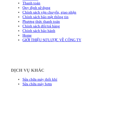
Thanh toán
Quy định sử dụng
Chính sách vận chuyển, giao nhận
Chính sách bảo mật thông tin
Phương thức thanh toán
Chính sách đổi/trả hàng
Chính sách bảo hành
Home
GIỚI THIỆU SƠ LƯỢC VỀ CÔNG TY
DỊCH VỤ KHÁC
Sửa chữa máy thổi khí
Sửa chữa máy bơm