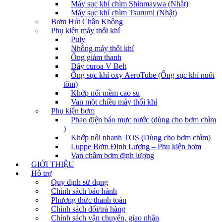
Máy sục khí chìm Shinmaywa (Nhật)
Máy sục khí chìm Tsurumi (Nhật)
Bơm Hút Chân Không
Phụ kiện máy thổi khí
Puly
Nhông máy thổi khí
Ống giảm thanh
Dây curoa V Belt
Ống sục khí oxy AeroTube (Ống sục khí nuôi
tôm)
Khớp nối mềm cao su
Van một chiều máy thổi khí
Phụ kiện bơm
Phao điện báo mực nước (dùng cho bơm chìm
)
Khớp nối nhanh TOS (Dùng cho bơm chìm)
Luppe Bơm Định Lượng – Phụ kiện bơm
Van châm bơm định lượng
GIỚI THIỆU
Hỗ trợ
Quy định sử dụng
Chính sách bảo hành
Phương thức thanh toán
Chính sách đổi/trả hàng
Chính sách vận chuyển, giao nhận