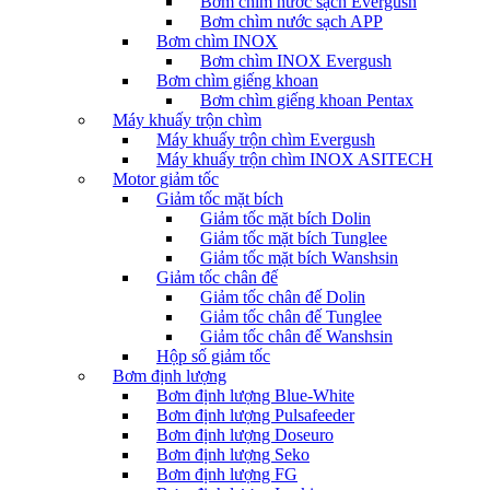
Bơm chìm nước sạch Evergush
Bơm chìm nước sạch APP
Bơm chìm INOX
Bơm chìm INOX Evergush
Bơm chìm giếng khoan
Bơm chìm giếng khoan Pentax
Máy khuấy trộn chìm
Máy khuấy trộn chìm Evergush
Máy khuấy trộn chìm INOX ASITECH
Motor giảm tốc
Giảm tốc mặt bích
Giảm tốc mặt bích Dolin
Giảm tốc mặt bích Tunglee
Giảm tốc mặt bích Wanshsin
Giảm tốc chân đế
Giảm tốc chân đế Dolin
Giảm tốc chân đế Tunglee
Giảm tốc chân đế Wanshsin
Hộp số giảm tốc
Bơm định lượng
Bơm định lượng Blue-White
Bơm định lượng Pulsafeeder
Bơm định lượng Doseuro
Bơm định lượng Seko
Bơm định lượng FG