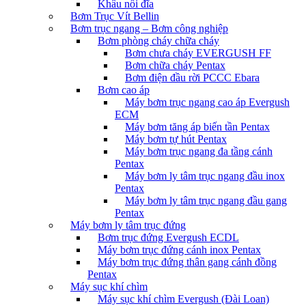
Khâu nối đĩa
Bơm Trục Vít Bellin
Bơm trục ngang – Bơm công nghiệp
Bơm phòng cháy chữa cháy
Bơm chưa cháy EVERGUSH FF
Bơm chữa cháy Pentax
Bơm điện đầu rời PCCC Ebara
Bơm cao áp
Máy bơm trục ngang cao áp Evergush
ECM
Máy bơm tăng áp biến tần Pentax
Máy bơm tự hút Pentax
Máy bơm trục ngang đa tầng cánh
Pentax
Máy bơm ly tâm trục ngang đầu inox
Pentax
Máy bơm ly tâm trục ngang đầu gang
Pentax
Máy bơm ly tâm trục đứng
Bơm trục đứng Evergush ECDL
Máy bơm trục đứng cánh inox Pentax
Máy bơm trục đứng thân gang cánh đồng
Pentax
Máy sục khí chìm
Máy sục khí chìm Evergush (Đài Loan)