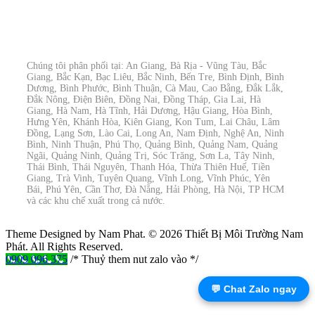
Chúng tôi phân phối tại: An Giang, Bà Rịa - Vũng Tàu, Bắc
Giang, Bắc Kạn, Bạc Liêu, Bắc Ninh, Bến Tre, Bình Định, Bình
Dương, Bình Phước, Bình Thuận, Cà Mau, Cao Bằng, Đắk Lắk,
Đắk Nông, Điện Biên, Đồng Nai, Đồng Tháp, Gia Lai, Hà
Giang, Hà Nam, Hà Tĩnh, Hải Dương, Hậu Giang, Hòa Bình,
Hưng Yên, Khánh Hòa, Kiên Giang, Kon Tum, Lai Châu, Lâm
Đồng, Lạng Sơn, Lào Cai, Long An, Nam Định, Nghệ An, Ninh
Bình, Ninh Thuận, Phú Thọ, Quảng Bình, Quảng Nam, Quảng
Ngãi, Quảng Ninh, Quảng Trị, Sóc Trăng, Sơn La, Tây Ninh,
Thái Bình, Thái Nguyên, Thanh Hóa, Thừa Thiên Huế, Tiền
Giang, Trà Vinh, Tuyên Quang, Vĩnh Long, Vĩnh Phúc, Yên
Bái, Phú Yên, Cần Thơ, Đà Nẵng, Hải Phòng, Hà Nội, TP HCM
và các khu chế xuất trong cả nước.
Theme Designed by Nam Phat.
© 2026 Thiết Bị Môi Trường Nam
Phát. All Rights Reserved.
0909 096 375
/* Thuỷ them nut zalo vào */
💬 Chat Zalo ngay