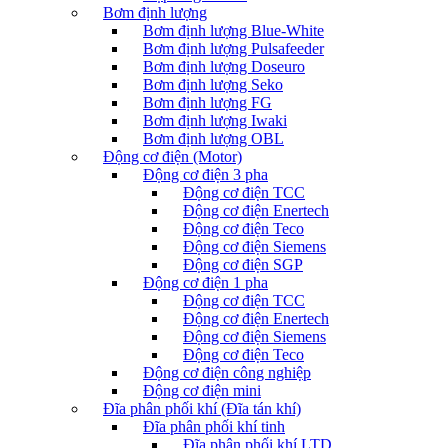
Bơm định lượng
Bơm định lượng Blue-White
Bơm định lượng Pulsafeeder
Bơm định lượng Doseuro
Bơm định lượng Seko
Bơm định lượng FG
Bơm định lượng Iwaki
Bơm định lượng OBL
Động cơ điện (Motor)
Động cơ điện 3 pha
Động cơ điện TCC
Động cơ điện Enertech
Động cơ điện Teco
Động cơ điện Siemens
Động cơ điện SGP
Động cơ điện 1 pha
Động cơ điện TCC
Động cơ điện Enertech
Động cơ điện Siemens
Động cơ điện Teco
Động cơ điện công nghiệp
Động cơ điện mini
Đĩa phân phối khí (Đĩa tán khí)
Đĩa phân phối khí tinh
Đĩa phân phối khí LTD