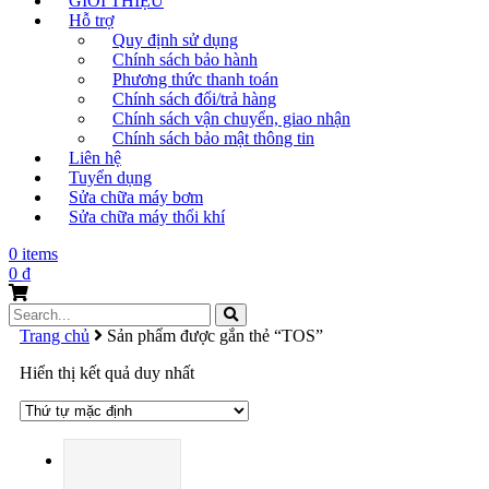
GIỚI THIỆU
Hỗ trợ
Quy định sử dụng
Chính sách bảo hành
Phương thức thanh toán
Chính sách đổi/trả hàng
Chính sách vận chuyển, giao nhận
Chính sách bảo mật thông tin
Liên hệ
Tuyển dụng
Sửa chữa máy bơm
Sửa chữa máy thổi khí
0 items
0
₫
Search
for:
Trang chủ
Sản phẩm được gắn thẻ “TOS”
Hiển thị kết quả duy nhất