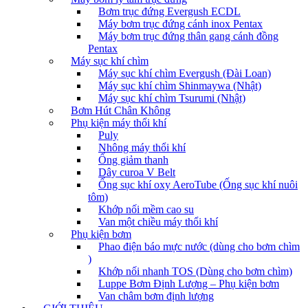
Bơm trục đứng Evergush ECDL
Máy bơm trục đứng cánh inox Pentax
Máy bơm trục đứng thân gang cánh đồng
Pentax
Máy sục khí chìm
Máy sục khí chìm Evergush (Đài Loan)
Máy sục khí chìm Shinmaywa (Nhật)
Máy sục khí chìm Tsurumi (Nhật)
Bơm Hút Chân Không
Phụ kiện máy thổi khí
Puly
Nhông máy thổi khí
Ống giảm thanh
Dây curoa V Belt
Ống sục khí oxy AeroTube (Ống sục khí nuôi
tôm)
Khớp nối mềm cao su
Van một chiều máy thổi khí
Phụ kiện bơm
Phao điện báo mực nước (dùng cho bơm chìm
)
Khớp nối nhanh TOS (Dùng cho bơm chìm)
Luppe Bơm Định Lượng – Phụ kiện bơm
Van châm bơm định lượng