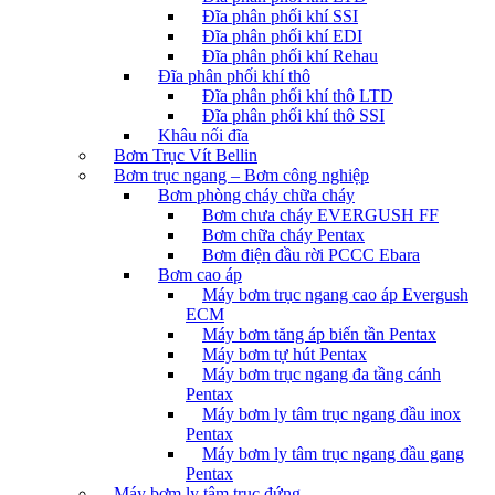
Đĩa phân phối khí SSI
Đĩa phân phối khí EDI
Đĩa phân phối khí Rehau
Đĩa phân phối khí thô
Đĩa phân phối khí thô LTD
Đĩa phân phối khí thô SSI
Khâu nối đĩa
Bơm Trục Vít Bellin
Bơm trục ngang – Bơm công nghiệp
Bơm phòng cháy chữa cháy
Bơm chưa cháy EVERGUSH FF
Bơm chữa cháy Pentax
Bơm điện đầu rời PCCC Ebara
Bơm cao áp
Máy bơm trục ngang cao áp Evergush
ECM
Máy bơm tăng áp biến tần Pentax
Máy bơm tự hút Pentax
Máy bơm trục ngang đa tầng cánh
Pentax
Máy bơm ly tâm trục ngang đầu inox
Pentax
Máy bơm ly tâm trục ngang đầu gang
Pentax
Máy bơm ly tâm trục đứng