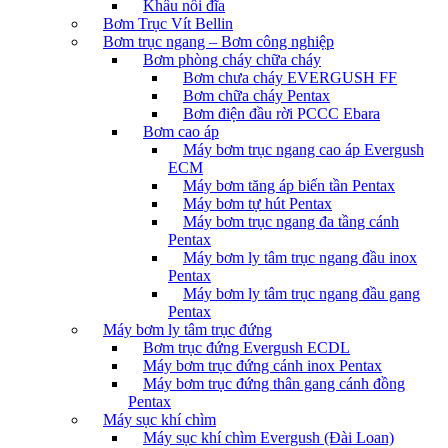
Khâu nối đĩa
Bơm Trục Vít Bellin
Bơm trục ngang – Bơm công nghiệp
Bơm phòng cháy chữa cháy
Bơm chưa cháy EVERGUSH FF
Bơm chữa cháy Pentax
Bơm điện đầu rời PCCC Ebara
Bơm cao áp
Máy bơm trục ngang cao áp Evergush
ECM
Máy bơm tăng áp biến tần Pentax
Máy bơm tự hút Pentax
Máy bơm trục ngang đa tầng cánh
Pentax
Máy bơm ly tâm trục ngang đầu inox
Pentax
Máy bơm ly tâm trục ngang đầu gang
Pentax
Máy bơm ly tâm trục đứng
Bơm trục đứng Evergush ECDL
Máy bơm trục đứng cánh inox Pentax
Máy bơm trục đứng thân gang cánh đồng
Pentax
Máy sục khí chìm
Máy sục khí chìm Evergush (Đài Loan)