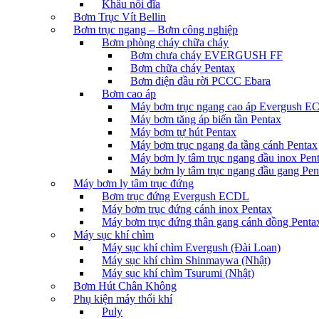
Khâu nối đĩa
Bơm Trục Vít Bellin
Bơm trục ngang – Bơm công nghiệp
Bơm phòng cháy chữa cháy
Bơm chưa cháy EVERGUSH FF
Bơm chữa cháy Pentax
Bơm điện đầu rời PCCC Ebara
Bơm cao áp
Máy bơm trục ngang cao áp Evergush 
Máy bơm tăng áp biến tần Pentax
Máy bơm tự hút Pentax
Máy bơm trục ngang đa tầng cánh Pentax
Máy bơm ly tâm trục ngang đầu inox Pen
Máy bơm ly tâm trục ngang đầu gang Pen
Máy bơm ly tâm trục đứng
Bơm trục đứng Evergush ECDL
Máy bơm trục đứng cánh inox Pentax
Máy bơm trục đứng thân gang cánh đồng Penta
Máy sục khí chìm
Máy sục khí chìm Evergush (Đài Loan)
Máy sục khí chìm Shinmaywa (Nhật)
Máy sục khí chìm Tsurumi (Nhật)
Bơm Hút Chân Không
Phụ kiện máy thổi khí
Puly