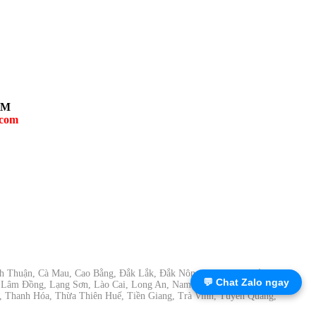
CM
.com
ình Thuận, Cà Mau, Cao Bằng, Đắk Lắk, Đắk Nông, Điện Biên, Đồng
💬 Chat Zalo ngay
, Lâm Đồng, Lạng Sơn, Lào Cai, Long An, Nam Định, Nghệ An, Ninh
, Thanh Hóa, Thừa Thiên Huế, Tiền Giang, Trà Vinh, Tuyên Quang,