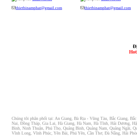
thietbinamphat@gmail.com
thietbinamphat@gmail.com
Đ
Hot
Chúng tôi phân phối tại: An Giang, Bà Rịa - Vũng Tàu, Bắc Giang, B
Nai, Đồng Tháp, Gia Lai, Hà Giang, Hà Nam, Hà Tĩnh, Hải Dương, H
Bình, Ninh Thuận, Phú Thọ, Quảng Bình, Quảng Nam, Quảng Ngãi, Quả
Vĩnh Long, Vĩnh Phúc, Yên Bái, Phú Yên, Cần Thơ, Đà Nẵng, Hải Phòn