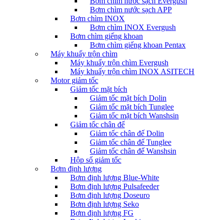
Bơm chìm nước sạch Evergush
Bơm chìm nước sạch APP
Bơm chìm INOX
Bơm chìm INOX Evergush
Bơm chìm giếng khoan
Bơm chìm giếng khoan Pentax
Máy khuấy trộn chìm
Máy khuấy trộn chìm Evergush
Máy khuấy trộn chìm INOX ASITECH
Motor giảm tốc
Giảm tốc mặt bích
Giảm tốc mặt bích Dolin
Giảm tốc mặt bích Tunglee
Giảm tốc mặt bích Wanshsin
Giảm tốc chân đế
Giảm tốc chân đế Dolin
Giảm tốc chân đế Tunglee
Giảm tốc chân đế Wanshsin
Hộp số giảm tốc
Bơm định lượng
Bơm định lượng Blue-White
Bơm định lượng Pulsafeeder
Bơm định lượng Doseuro
Bơm định lượng Seko
Bơm định lượng FG