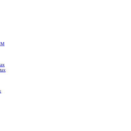
ECM
tax
tax
x