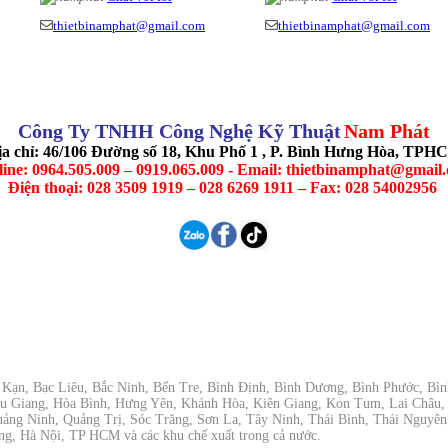
thietbinamphat@gmail.com
thietbinamphat@gmail.com
Công Ty TNHH Công Nghệ Kỹ Thuật
Nam Phát
ịa chỉ: 46/106 Đường số 18, Khu Phố 1 , P. Bình Hưng Hòa, TPH
line: 0964.505.009 – 0919.065.009 - Email: thietbinamphat@gmail
Điện thoại: 028 3509 1919 – 028 6269 1911 – Fax: 028 54002956
ắc Kạn, Bạc Liêu, Bắc Ninh, Bến Tre, Bình Định, Bình Dương, Bình Phước, B
ậu Giang, Hòa Bình, Hưng Yên, Khánh Hòa, Kiên Giang, Kon Tum, Lai Châu
ng Ninh, Quảng Trị, Sóc Trăng, Sơn La, Tây Ninh, Thái Bình, Thái Nguyên
g, Hà Nội, TP HCM và các khu chế xuất trong cả nước.