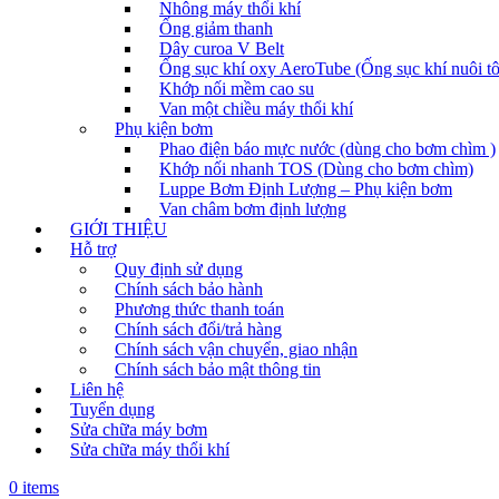
Nhông máy thổi khí
Ống giảm thanh
Dây curoa V Belt
Ống sục khí oxy AeroTube (Ống sục khí nuôi t
Khớp nối mềm cao su
Van một chiều máy thổi khí
Phụ kiện bơm
Phao điện báo mực nước (dùng cho bơm chìm )
Khớp nối nhanh TOS (Dùng cho bơm chìm)
Luppe Bơm Định Lượng – Phụ kiện bơm
Van châm bơm định lượng
GIỚI THIỆU
Hỗ trợ
Quy định sử dụng
Chính sách bảo hành
Phương thức thanh toán
Chính sách đổi/trả hàng
Chính sách vận chuyển, giao nhận
Chính sách bảo mật thông tin
Liên hệ
Tuyển dụng
Sửa chữa máy bơm
Sửa chữa máy thổi khí
0 items