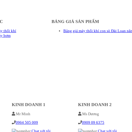
ÁC
BẢNG GIÁ SẢN PHẨM
y thổi khí
Bảng giá máy thổi khí con sò Đài Loan n
áy bơm
KINH DOANH 1
KINH DOANH 2
Mr Minh
Ms Dương
0964 505 009
0909 09 6375
Chat với tôi
Chat với tôi