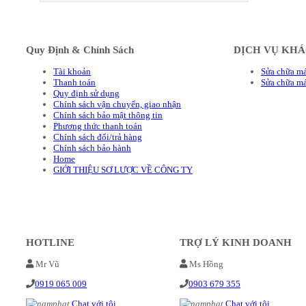
Quy Định & Chính Sách
DỊCH VỤ KH
Tài khoản
Sửa chữa má
Thanh toán
Sửa chữa m
Quy định sử dụng
Chính sách vận chuyển, giao nhận
Chính sách bảo mật thông tin
Phương thức thanh toán
Chính sách đổi/trả hàng
Chính sách bảo hành
Home
GIỚI THIỆU SƠ LƯỢC VỀ CÔNG TY
HOTLINE
TRỢ LÝ KINH DOANH
Mr Vũ
Ms Hồng
0919 065 009
0903 679 355
Chat với tôi
Chat với tôi