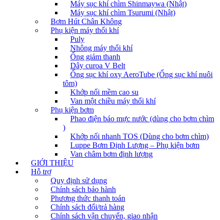
Máy sục khí chìm Shinmaywa (Nhật)
Máy sục khí chìm Tsurumi (Nhật)
Bơm Hút Chân Không
Phụ kiện máy thổi khí
Puly
Nhông máy thổi khí
Ống giảm thanh
Dây curoa V Belt
Ống sục khí oxy AeroTube (Ống sục khí nuôi
tôm)
Khớp nối mềm cao su
Van một chiều máy thổi khí
Phụ kiện bơm
Phao điện báo mực nước (dùng cho bơm chìm
)
Khớp nối nhanh TOS (Dùng cho bơm chìm)
Luppe Bơm Định Lượng – Phụ kiện bơm
Van châm bơm định lượng
GIỚI THIỆU
Hỗ trợ
Quy định sử dụng
Chính sách bảo hành
Phương thức thanh toán
Chính sách đổi/trả hàng
Chính sách vận chuyển, giao nhận