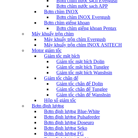
Bơm chìm nước sạch Evergush
Bơm chìm nước sạch APP
Bơm chìm INOX
Bơm chìm INOX Evergush
Bơm chìm giếng khoan
Bơm chìm giếng khoan Pentax
Máy khuấy trộn chìm
Máy khuấy trộn chìm Evergush
Máy khuấy trộn chìm INOX ASITECH
Motor giảm tốc
Giảm tốc mặt bích
Giảm tốc mặt bích Dolin
Giảm tốc mặt bích Tunglee
Giảm tốc mặt bích Wanshsin
Giảm tốc chân đế
Giảm tốc chân đế Dolin
Giảm tốc chân đế Tunglee
Giảm tốc chân đế Wanshsin
Hộp số giảm tốc
Bơm định lượng
Bơm định lượng Blue-White
Bơm định lượng Pulsafeeder
Bơm định lượng Doseuro
Bơm định lượng Seko
Bơm định lượng FG