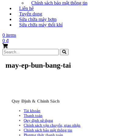
Chính sách bảo mật thông tin
Liên hệ
Tuyển dụng
Sửa chữa máy bơm
Sửa chữa máy thổi khí
0 items
0
₫
Search
for:
may-ep-bun-bang-tai
Quy Định & Chính Sách
Tài khoản
Thanh toán
Quy định sử dụng
Chính sách vận chuyển, giao nhận
Chính sách bảo mật thông tin
Phương thức thanh toán