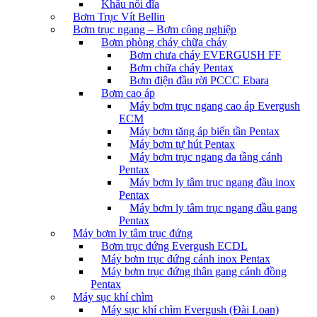
Khâu nối đĩa
Bơm Trục Vít Bellin
Bơm trục ngang – Bơm công nghiệp
Bơm phòng cháy chữa cháy
Bơm chưa cháy EVERGUSH FF
Bơm chữa cháy Pentax
Bơm điện đầu rời PCCC Ebara
Bơm cao áp
Máy bơm trục ngang cao áp Evergush
ECM
Máy bơm tăng áp biến tần Pentax
Máy bơm tự hút Pentax
Máy bơm trục ngang đa tầng cánh
Pentax
Máy bơm ly tâm trục ngang đầu inox
Pentax
Máy bơm ly tâm trục ngang đầu gang
Pentax
Máy bơm ly tâm trục đứng
Bơm trục đứng Evergush ECDL
Máy bơm trục đứng cánh inox Pentax
Máy bơm trục đứng thân gang cánh đồng
Pentax
Máy sục khí chìm
Máy sục khí chìm Evergush (Đài Loan)