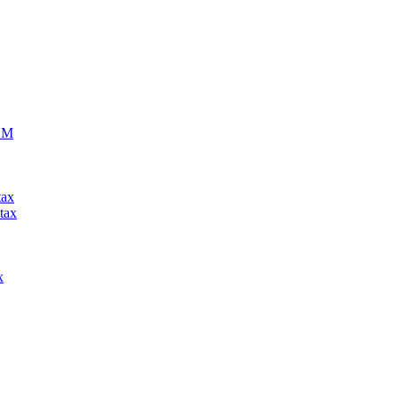
ECM
tax
tax
x