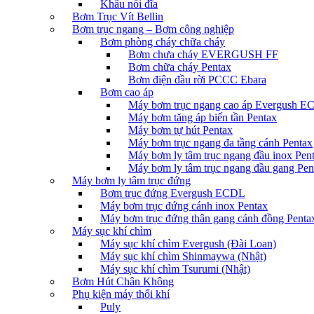
Khâu nối đĩa
Bơm Trục Vít Bellin
Bơm trục ngang – Bơm công nghiệp
Bơm phòng cháy chữa cháy
Bơm chưa cháy EVERGUSH FF
Bơm chữa cháy Pentax
Bơm điện đầu rời PCCC Ebara
Bơm cao áp
Máy bơm trục ngang cao áp Evergush 
Máy bơm tăng áp biến tần Pentax
Máy bơm tự hút Pentax
Máy bơm trục ngang đa tầng cánh Pentax
Máy bơm ly tâm trục ngang đầu inox Pen
Máy bơm ly tâm trục ngang đầu gang Pen
Máy bơm ly tâm trục đứng
Bơm trục đứng Evergush ECDL
Máy bơm trục đứng cánh inox Pentax
Máy bơm trục đứng thân gang cánh đồng Penta
Máy sục khí chìm
Máy sục khí chìm Evergush (Đài Loan)
Máy sục khí chìm Shinmaywa (Nhật)
Máy sục khí chìm Tsurumi (Nhật)
Bơm Hút Chân Không
Phụ kiện máy thổi khí
Puly