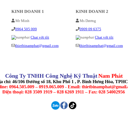
KINH DOANH 1
KINH DOANH 2
Mr Minh
Ms Dương
0964 505 009
0909 09 6375
Chat với tôi
Chat với tôi
thietbinamphat@gmail.com
thietbinamphat@gmail.com
Công Ty TNHH Công Nghệ Kỹ Thuật
Nam Phát
ịa chỉ: 46/106 Đường số 18, Khu Phố 1 , P. Bình Hưng Hòa, TPH
line: 0964.505.009 – 0919.065.009 - Email: thietbinamphat@gmail
Điện thoại: 028 3509 1919 – 028 6269 1911 – Fax: 028 54002956