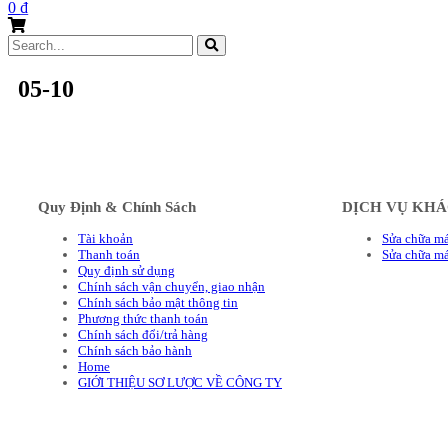
0
₫
Search
for:
05-10
Quy Định & Chính Sách
DỊCH VỤ KH
Tài khoản
Sửa chữa má
Thanh toán
Sửa chữa m
Quy định sử dụng
Chính sách vận chuyển, giao nhận
Chính sách bảo mật thông tin
Phương thức thanh toán
Chính sách đổi/trả hàng
Chính sách bảo hành
Home
GIỚI THIỆU SƠ LƯỢC VỀ CÔNG TY