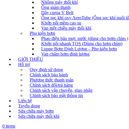
Nhông máy thổi khí
Ống giảm thanh
Dây curoa V Belt
Ống sục khí oxy AeroTube (Ống sục khí nuôi t
Khớp nối mềm cao su
Van một chiều máy thổi khí
Phụ kiện bơm
Phao điện báo mực nước (dùng cho bơm chìm )
Khớp nối nhanh TOS (Dùng cho bơm chìm)
Luppe Bơm Định Lượng – Phụ kiện bơm
Van châm bơm định lượng
GIỚI THIỆU
Hỗ trợ
Quy định sử dụng
Chính sách bảo hành
Phương thức thanh toán
Chính sách đổi/trả hàng
Chính sách vận chuyển, giao nhận
Chính sách bảo mật thông tin
Liên hệ
Tuyển dụng
Sửa chữa máy bơm
Sửa chữa máy thổi khí
0 items