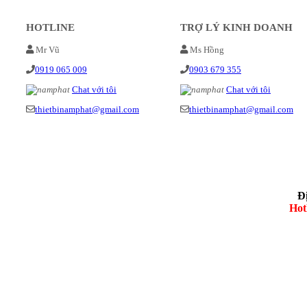
HOTLINE
TRỢ LÝ KINH DOANH
Mr Vũ
Ms Hồng
0919 065 009
0903 679 355
Chat với tôi
Chat với tôi
thietbinamphat@gmail.com
thietbinamphat@gmail.com
Đ
Hot