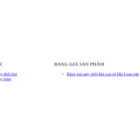
ÁC
BẢNG GIÁ SẢN PHẨM
y thổi khí
Bảng giá máy thổi khí con sò Đài Loan n
áy bơm