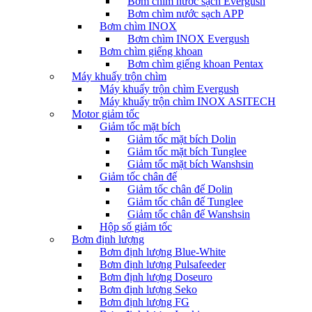
Bơm chìm nước sạch Evergush
Bơm chìm nước sạch APP
Bơm chìm INOX
Bơm chìm INOX Evergush
Bơm chìm giếng khoan
Bơm chìm giếng khoan Pentax
Máy khuấy trộn chìm
Máy khuấy trộn chìm Evergush
Máy khuấy trộn chìm INOX ASITECH
Motor giảm tốc
Giảm tốc mặt bích
Giảm tốc mặt bích Dolin
Giảm tốc mặt bích Tunglee
Giảm tốc mặt bích Wanshsin
Giảm tốc chân đế
Giảm tốc chân đế Dolin
Giảm tốc chân đế Tunglee
Giảm tốc chân đế Wanshsin
Hộp số giảm tốc
Bơm định lượng
Bơm định lượng Blue-White
Bơm định lượng Pulsafeeder
Bơm định lượng Doseuro
Bơm định lượng Seko
Bơm định lượng FG