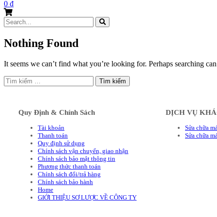
0
₫
Search
for:
Nothing Found
It seems we can’t find what you’re looking for. Perhaps searching can
Tìm
kiếm
cho:
Quy Định & Chính Sách
DỊCH VỤ KH
Tài khoản
Sửa chữa má
Thanh toán
Sửa chữa m
Quy định sử dụng
Chính sách vận chuyển, giao nhận
Chính sách bảo mật thông tin
Phương thức thanh toán
Chính sách đổi/trả hàng
Chính sách bảo hành
Home
GIỚI THIỆU SƠ LƯỢC VỀ CÔNG TY