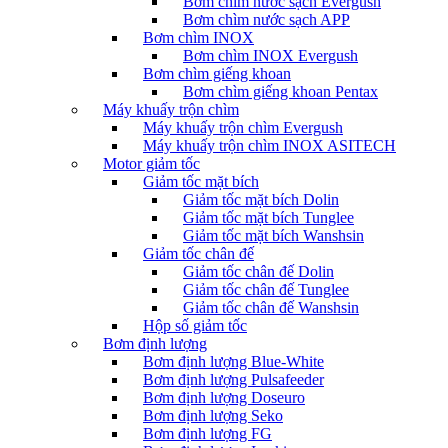
Bơm chìm nước sạch Evergush
Bơm chìm nước sạch APP
Bơm chìm INOX
Bơm chìm INOX Evergush
Bơm chìm giếng khoan
Bơm chìm giếng khoan Pentax
Máy khuấy trộn chìm
Máy khuấy trộn chìm Evergush
Máy khuấy trộn chìm INOX ASITECH
Motor giảm tốc
Giảm tốc mặt bích
Giảm tốc mặt bích Dolin
Giảm tốc mặt bích Tunglee
Giảm tốc mặt bích Wanshsin
Giảm tốc chân đế
Giảm tốc chân đế Dolin
Giảm tốc chân đế Tunglee
Giảm tốc chân đế Wanshsin
Hộp số giảm tốc
Bơm định lượng
Bơm định lượng Blue-White
Bơm định lượng Pulsafeeder
Bơm định lượng Doseuro
Bơm định lượng Seko
Bơm định lượng FG