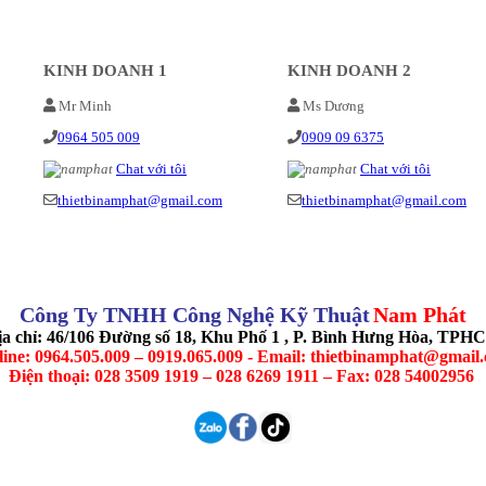
KINH DOANH 1
KINH DOANH 2
Mr Minh
Ms Dương
0964 505 009
0909 09 6375
Chat với tôi
Chat với tôi
thietbinamphat@gmail.com
thietbinamphat@gmail.com
Công Ty TNHH Công Nghệ Kỹ Thuật
Nam Phát
ịa chỉ: 46/106 Đường số 18, Khu Phố 1 , P. Bình Hưng Hòa, TPH
line: 0964.505.009 – 0919.065.009 - Email: thietbinamphat@gmail
Điện thoại: 028 3509 1919 – 028 6269 1911 – Fax: 028 54002956