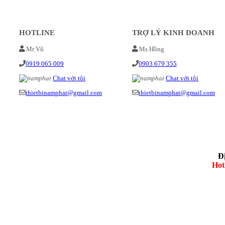
HOTLINE
TRỢ LÝ KINH DOANH
Mr Vũ
Ms Hồng
0919 065 009
0903 679 355
Chat với tôi
Chat với tôi
thietbinamphat@gmail.com
thietbinamphat@gmail.com
Đ
Hot