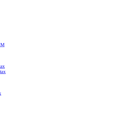
ECM
tax
tax
x