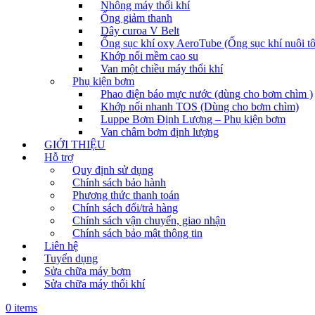
Nhông máy thổi khí
Ống giảm thanh
Dây curoa V Belt
Ống sục khí oxy AeroTube (Ống sục khí nuôi t
Khớp nối mềm cao su
Van một chiều máy thổi khí
Phụ kiện bơm
Phao điện báo mực nước (dùng cho bơm chìm )
Khớp nối nhanh TOS (Dùng cho bơm chìm)
Luppe Bơm Định Lượng – Phụ kiện bơm
Van châm bơm định lượng
GIỚI THIỆU
Hỗ trợ
Quy định sử dụng
Chính sách bảo hành
Phương thức thanh toán
Chính sách đổi/trả hàng
Chính sách vận chuyển, giao nhận
Chính sách bảo mật thông tin
Liên hệ
Tuyển dụng
Sửa chữa máy bơm
Sửa chữa máy thổi khí
0 items