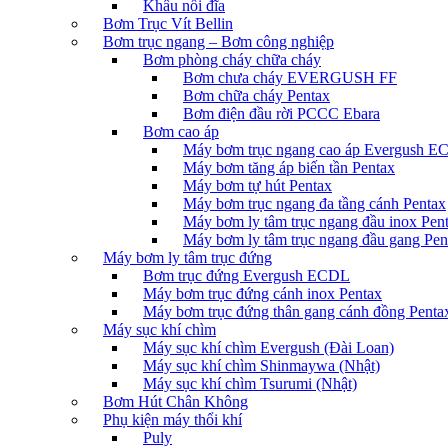
Khâu nối đĩa
Bơm Trục Vít Bellin
Bơm trục ngang – Bơm công nghiệp
Bơm phòng cháy chữa cháy
Bơm chưa cháy EVERGUSH FF
Bơm chữa cháy Pentax
Bơm điện đầu rời PCCC Ebara
Bơm cao áp
Máy bơm trục ngang cao áp Evergush 
Máy bơm tăng áp biến tần Pentax
Máy bơm tự hút Pentax
Máy bơm trục ngang đa tầng cánh Pentax
Máy bơm ly tâm trục ngang đầu inox Pen
Máy bơm ly tâm trục ngang đầu gang Pen
Máy bơm ly tâm trục đứng
Bơm trục đứng Evergush ECDL
Máy bơm trục đứng cánh inox Pentax
Máy bơm trục đứng thân gang cánh đồng Penta
Máy sục khí chìm
Máy sục khí chìm Evergush (Đài Loan)
Máy sục khí chìm Shinmaywa (Nhật)
Máy sục khí chìm Tsurumi (Nhật)
Bơm Hút Chân Không
Phụ kiện máy thổi khí
Puly