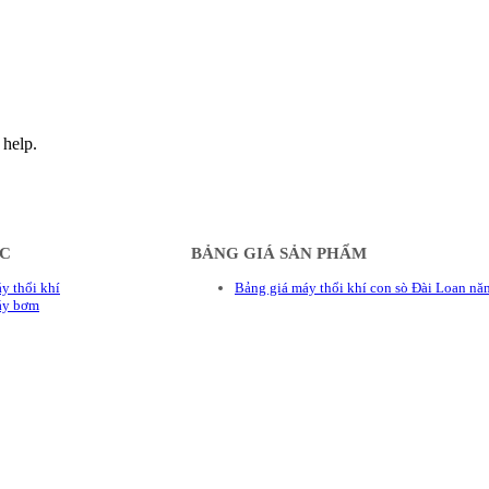
 help.
ÁC
BẢNG GIÁ SẢN PHẨM
y thổi khí
Bảng giá máy thổi khí con sò Đài Loan n
áy bơm