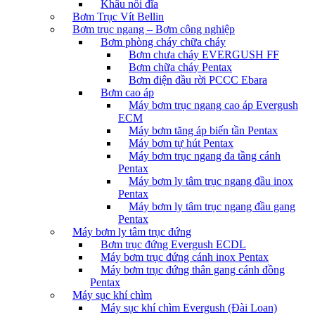
Khâu nối đĩa
Bơm Trục Vít Bellin
Bơm trục ngang – Bơm công nghiệp
Bơm phòng cháy chữa cháy
Bơm chưa cháy EVERGUSH FF
Bơm chữa cháy Pentax
Bơm điện đầu rời PCCC Ebara
Bơm cao áp
Máy bơm trục ngang cao áp Evergush
ECM
Máy bơm tăng áp biến tần Pentax
Máy bơm tự hút Pentax
Máy bơm trục ngang đa tầng cánh
Pentax
Máy bơm ly tâm trục ngang đầu inox
Pentax
Máy bơm ly tâm trục ngang đầu gang
Pentax
Máy bơm ly tâm trục đứng
Bơm trục đứng Evergush ECDL
Máy bơm trục đứng cánh inox Pentax
Máy bơm trục đứng thân gang cánh đồng
Pentax
Máy sục khí chìm
Máy sục khí chìm Evergush (Đài Loan)