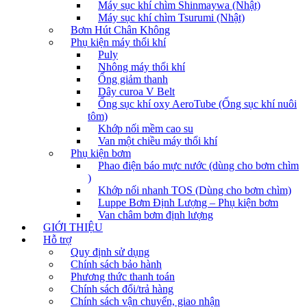
Máy sục khí chìm Shinmaywa (Nhật)
Máy sục khí chìm Tsurumi (Nhật)
Bơm Hút Chân Không
Phụ kiện máy thổi khí
Puly
Nhông máy thổi khí
Ống giảm thanh
Dây curoa V Belt
Ống sục khí oxy AeroTube (Ống sục khí nuôi
tôm)
Khớp nối mềm cao su
Van một chiều máy thổi khí
Phụ kiện bơm
Phao điện báo mực nước (dùng cho bơm chìm
)
Khớp nối nhanh TOS (Dùng cho bơm chìm)
Luppe Bơm Định Lượng – Phụ kiện bơm
Van châm bơm định lượng
GIỚI THIỆU
Hỗ trợ
Quy định sử dụng
Chính sách bảo hành
Phương thức thanh toán
Chính sách đổi/trả hàng
Chính sách vận chuyển, giao nhận