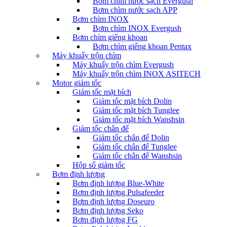
Bơm chìm nước sạch Evergush
Bơm chìm nước sạch APP
Bơm chìm INOX
Bơm chìm INOX Evergush
Bơm chìm giếng khoan
Bơm chìm giếng khoan Pentax
Máy khuấy trộn chìm
Máy khuấy trộn chìm Evergush
Máy khuấy trộn chìm INOX ASITECH
Motor giảm tốc
Giảm tốc mặt bích
Giảm tốc mặt bích Dolin
Giảm tốc mặt bích Tunglee
Giảm tốc mặt bích Wanshsin
Giảm tốc chân đế
Giảm tốc chân đế Dolin
Giảm tốc chân đế Tunglee
Giảm tốc chân đế Wanshsin
Hộp số giảm tốc
Bơm định lượng
Bơm định lượng Blue-White
Bơm định lượng Pulsafeeder
Bơm định lượng Doseuro
Bơm định lượng Seko
Bơm định lượng FG