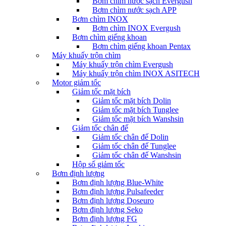
Bơm chìm nước sạch Evergush
Bơm chìm nước sạch APP
Bơm chìm INOX
Bơm chìm INOX Evergush
Bơm chìm giếng khoan
Bơm chìm giếng khoan Pentax
Máy khuấy trộn chìm
Máy khuấy trộn chìm Evergush
Máy khuấy trộn chìm INOX ASITECH
Motor giảm tốc
Giảm tốc mặt bích
Giảm tốc mặt bích Dolin
Giảm tốc mặt bích Tunglee
Giảm tốc mặt bích Wanshsin
Giảm tốc chân đế
Giảm tốc chân đế Dolin
Giảm tốc chân đế Tunglee
Giảm tốc chân đế Wanshsin
Hộp số giảm tốc
Bơm định lượng
Bơm định lượng Blue-White
Bơm định lượng Pulsafeeder
Bơm định lượng Doseuro
Bơm định lượng Seko
Bơm định lượng FG