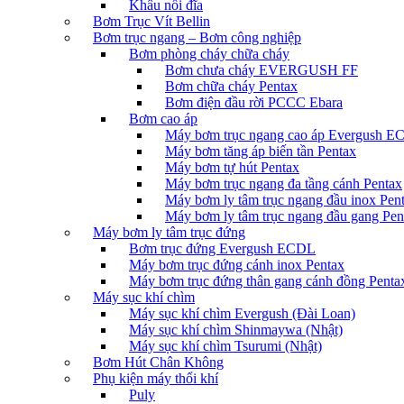
Khâu nối đĩa
Bơm Trục Vít Bellin
Bơm trục ngang – Bơm công nghiệp
Bơm phòng cháy chữa cháy
Bơm chưa cháy EVERGUSH FF
Bơm chữa cháy Pentax
Bơm điện đầu rời PCCC Ebara
Bơm cao áp
Máy bơm trục ngang cao áp Evergush 
Máy bơm tăng áp biến tần Pentax
Máy bơm tự hút Pentax
Máy bơm trục ngang đa tầng cánh Pentax
Máy bơm ly tâm trục ngang đầu inox Pen
Máy bơm ly tâm trục ngang đầu gang Pen
Máy bơm ly tâm trục đứng
Bơm trục đứng Evergush ECDL
Máy bơm trục đứng cánh inox Pentax
Máy bơm trục đứng thân gang cánh đồng Penta
Máy sục khí chìm
Máy sục khí chìm Evergush (Đài Loan)
Máy sục khí chìm Shinmaywa (Nhật)
Máy sục khí chìm Tsurumi (Nhật)
Bơm Hút Chân Không
Phụ kiện máy thổi khí
Puly