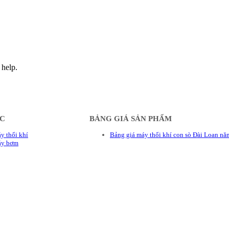
 help.
ÁC
BẢNG GIÁ SẢN PHẨM
y thổi khí
Bảng giá máy thổi khí con sò Đài Loan n
áy bơm