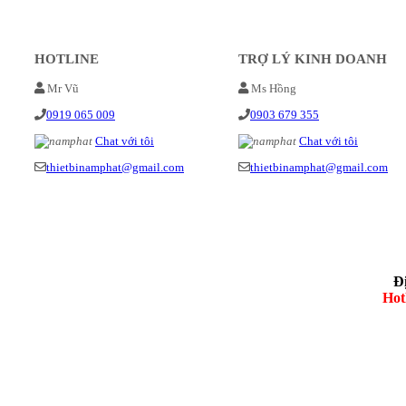
HOTLINE
TRỢ LÝ KINH DOANH
Mr Vũ
Ms Hồng
0919 065 009
0903 679 355
Chat với tôi
Chat với tôi
thietbinamphat@gmail.com
thietbinamphat@gmail.com
Đ
Hot