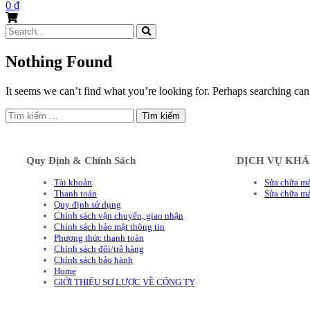
0
₫
Search
for:
Nothing Found
It seems we can’t find what you’re looking for. Perhaps searching can
Tìm
kiếm
cho:
Quy Định & Chính Sách
DỊCH VỤ KH
Tài khoản
Sửa chữa má
Thanh toán
Sửa chữa m
Quy định sử dụng
Chính sách vận chuyển, giao nhận
Chính sách bảo mật thông tin
Phương thức thanh toán
Chính sách đổi/trả hàng
Chính sách bảo hành
Home
GIỚI THIỆU SƠ LƯỢC VỀ CÔNG TY