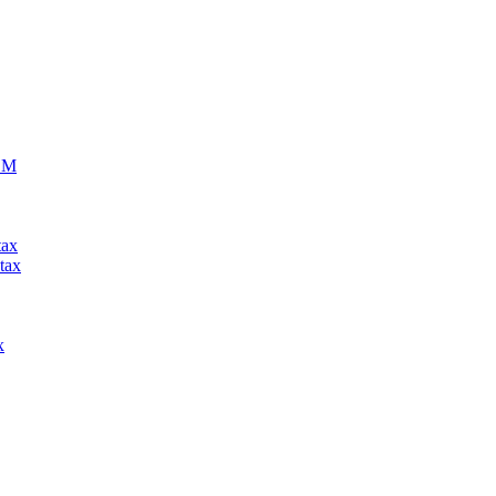
ECM
tax
tax
x