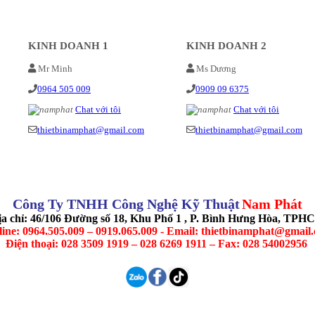
KINH DOANH 1
KINH DOANH 2
Mr Minh
Ms Dương
0964 505 009
0909 09 6375
Chat với tôi
Chat với tôi
thietbinamphat@gmail.com
thietbinamphat@gmail.com
Công Ty TNHH Công Nghệ Kỹ Thuật
Nam Phát
ịa chỉ: 46/106 Đường số 18, Khu Phố 1 , P. Bình Hưng Hòa, TPH
line: 0964.505.009 – 0919.065.009 - Email: thietbinamphat@gmail
Điện thoại: 028 3509 1919 – 028 6269 1911 – Fax: 028 54002956