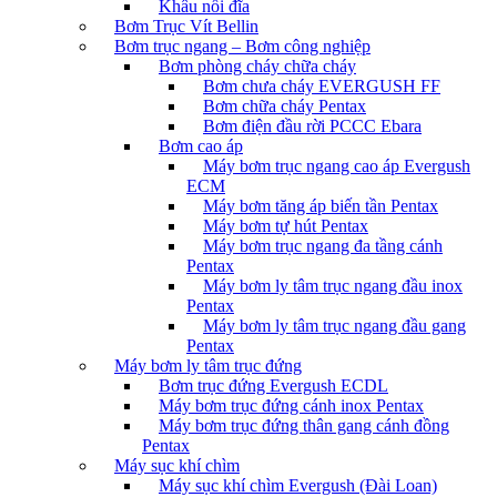
Khâu nối đĩa
Bơm Trục Vít Bellin
Bơm trục ngang – Bơm công nghiệp
Bơm phòng cháy chữa cháy
Bơm chưa cháy EVERGUSH FF
Bơm chữa cháy Pentax
Bơm điện đầu rời PCCC Ebara
Bơm cao áp
Máy bơm trục ngang cao áp Evergush
ECM
Máy bơm tăng áp biến tần Pentax
Máy bơm tự hút Pentax
Máy bơm trục ngang đa tầng cánh
Pentax
Máy bơm ly tâm trục ngang đầu inox
Pentax
Máy bơm ly tâm trục ngang đầu gang
Pentax
Máy bơm ly tâm trục đứng
Bơm trục đứng Evergush ECDL
Máy bơm trục đứng cánh inox Pentax
Máy bơm trục đứng thân gang cánh đồng
Pentax
Máy sục khí chìm
Máy sục khí chìm Evergush (Đài Loan)