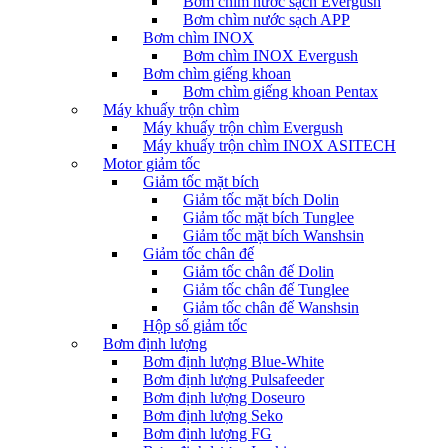
Bơm chìm nước sạch Evergush
Bơm chìm nước sạch APP
Bơm chìm INOX
Bơm chìm INOX Evergush
Bơm chìm giếng khoan
Bơm chìm giếng khoan Pentax
Máy khuấy trộn chìm
Máy khuấy trộn chìm Evergush
Máy khuấy trộn chìm INOX ASITECH
Motor giảm tốc
Giảm tốc mặt bích
Giảm tốc mặt bích Dolin
Giảm tốc mặt bích Tunglee
Giảm tốc mặt bích Wanshsin
Giảm tốc chân đế
Giảm tốc chân đế Dolin
Giảm tốc chân đế Tunglee
Giảm tốc chân đế Wanshsin
Hộp số giảm tốc
Bơm định lượng
Bơm định lượng Blue-White
Bơm định lượng Pulsafeeder
Bơm định lượng Doseuro
Bơm định lượng Seko
Bơm định lượng FG