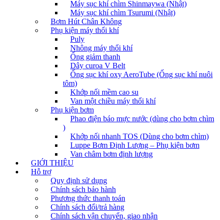
Máy sục khí chìm Shinmaywa (Nhật)
Máy sục khí chìm Tsurumi (Nhật)
Bơm Hút Chân Không
Phụ kiện máy thổi khí
Puly
Nhông máy thổi khí
Ống giảm thanh
Dây curoa V Belt
Ống sục khí oxy AeroTube (Ống sục khí nuôi
tôm)
Khớp nối mềm cao su
Van một chiều máy thổi khí
Phụ kiện bơm
Phao điện báo mực nước (dùng cho bơm chìm
)
Khớp nối nhanh TOS (Dùng cho bơm chìm)
Luppe Bơm Định Lượng – Phụ kiện bơm
Van châm bơm định lượng
GIỚI THIỆU
Hỗ trợ
Quy định sử dụng
Chính sách bảo hành
Phương thức thanh toán
Chính sách đổi/trả hàng
Chính sách vận chuyển, giao nhận