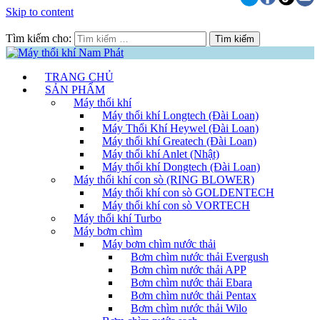
Skip to content
Tìm kiếm cho:
TRANG CHỦ
SẢN PHẨM
Máy thổi khí
Máy thổi khí Longtech (Đài Loan)
Máy Thổi Khí Heywel (Đài Loan)
Máy thổi khí Greatech (Đài Loan)
Máy thổi khí Anlet (Nhật)
Máy thổi khí Dongtech (Đài Loan)
Máy thổi khí con sò (RING BLOWER)
Máy thổi khí con sò GOLDENTECH
Máy thổi khí con sò VORTECH
Máy thổi khí Turbo
Máy bơm chìm
Máy bơm chìm nước thải
Bơm chìm nước thải Evergush
Bơm chìm nước thải APP
Bơm chìm nước thải Ebara
Bơm chìm nước thải Pentax
Bơm chìm nước thải Wilo