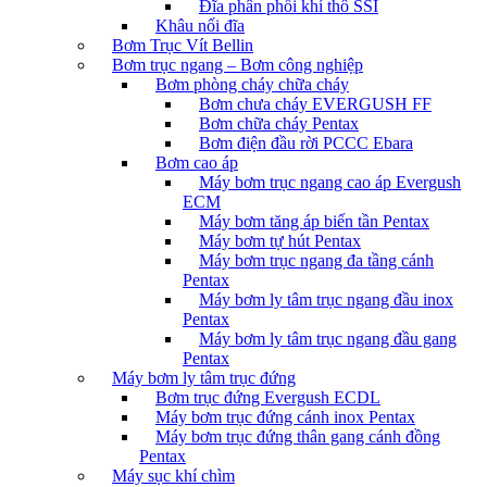
Đĩa phân phối khí thô SSI
Khâu nối đĩa
Bơm Trục Vít Bellin
Bơm trục ngang – Bơm công nghiệp
Bơm phòng cháy chữa cháy
Bơm chưa cháy EVERGUSH FF
Bơm chữa cháy Pentax
Bơm điện đầu rời PCCC Ebara
Bơm cao áp
Máy bơm trục ngang cao áp Evergush
ECM
Máy bơm tăng áp biến tần Pentax
Máy bơm tự hút Pentax
Máy bơm trục ngang đa tầng cánh
Pentax
Máy bơm ly tâm trục ngang đầu inox
Pentax
Máy bơm ly tâm trục ngang đầu gang
Pentax
Máy bơm ly tâm trục đứng
Bơm trục đứng Evergush ECDL
Máy bơm trục đứng cánh inox Pentax
Máy bơm trục đứng thân gang cánh đồng
Pentax
Máy sục khí chìm