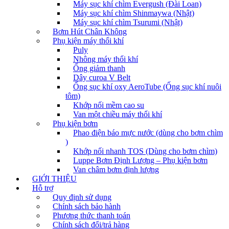
Máy sục khí chìm Evergush (Đài Loan)
Máy sục khí chìm Shinmaywa (Nhật)
Máy sục khí chìm Tsurumi (Nhật)
Bơm Hút Chân Không
Phụ kiện máy thổi khí
Puly
Nhông máy thổi khí
Ống giảm thanh
Dây curoa V Belt
Ống sục khí oxy AeroTube (Ống sục khí nuôi
tôm)
Khớp nối mềm cao su
Van một chiều máy thổi khí
Phụ kiện bơm
Phao điện báo mực nước (dùng cho bơm chìm
)
Khớp nối nhanh TOS (Dùng cho bơm chìm)
Luppe Bơm Định Lượng – Phụ kiện bơm
Van châm bơm định lượng
GIỚI THIỆU
Hỗ trợ
Quy định sử dụng
Chính sách bảo hành
Phương thức thanh toán
Chính sách đổi/trả hàng