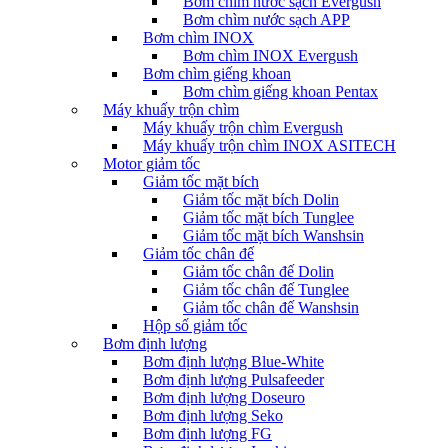
Bơm chìm nước sạch Evergush
Bơm chìm nước sạch APP
Bơm chìm INOX
Bơm chìm INOX Evergush
Bơm chìm giếng khoan
Bơm chìm giếng khoan Pentax
Máy khuấy trộn chìm
Máy khuấy trộn chìm Evergush
Máy khuấy trộn chìm INOX ASITECH
Motor giảm tốc
Giảm tốc mặt bích
Giảm tốc mặt bích Dolin
Giảm tốc mặt bích Tunglee
Giảm tốc mặt bích Wanshsin
Giảm tốc chân đế
Giảm tốc chân đế Dolin
Giảm tốc chân đế Tunglee
Giảm tốc chân đế Wanshsin
Hộp số giảm tốc
Bơm định lượng
Bơm định lượng Blue-White
Bơm định lượng Pulsafeeder
Bơm định lượng Doseuro
Bơm định lượng Seko
Bơm định lượng FG