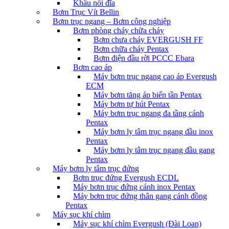
Khâu nối đĩa
Bơm Trục Vít Bellin
Bơm trục ngang – Bơm công nghiệp
Bơm phòng cháy chữa cháy
Bơm chưa cháy EVERGUSH FF
Bơm chữa cháy Pentax
Bơm điện đầu rời PCCC Ebara
Bơm cao áp
Máy bơm trục ngang cao áp Evergush
ECM
Máy bơm tăng áp biến tần Pentax
Máy bơm tự hút Pentax
Máy bơm trục ngang đa tầng cánh
Pentax
Máy bơm ly tâm trục ngang đầu inox
Pentax
Máy bơm ly tâm trục ngang đầu gang
Pentax
Máy bơm ly tâm trục đứng
Bơm trục đứng Evergush ECDL
Máy bơm trục đứng cánh inox Pentax
Máy bơm trục đứng thân gang cánh đồng
Pentax
Máy sục khí chìm
Máy sục khí chìm Evergush (Đài Loan)