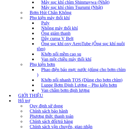
Máy sục khí chìm Shinmaywa (Nhật)
Máy sục khí chìm Tsurumi (Nhật)
Bơm Hút Chân Không
Phụ kiện máy thổi khí
Puly
Nhông máy thổi khí
Ống giảm thanh
Dây curoa V Belt
Ống sục khí oxy AeroTube (Ống sục khí nuôi
tôm)
Khớp nối mềm cao su
Van một chiều máy thổi khí
Phụ kiện bơm
Phao điện báo mực nước (dùng cho bơm chìm
)
Khớp nối nhanh TOS (Dùng cho bơm chìm)
Luppe Bơm Định Lượng – Phụ kiện bơm
Van châm bơm định lượng
GIỚI THIỆU
Hỗ trợ
Quy định sử dụng
Chính sách bảo hành
Phương thức thanh toán
Chính sách đổi/trả hàng
Chính sách vận chuyển, giao nhận