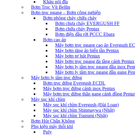
Khâu nối đĩa
Bơm Trục Vít Bellin
Bơm trục ngang – Bơm công nghiệp
Bơm phòng cháy chữa cháy
Bơm chưa cháy EVERGUSH FF
Bơm chữa cháy Pentax
Bơm điện đầu rời PCCC Ebara
Bơm cao áp
Máy bơm trục ngang cao áp Evergush 
Máy bơm tăng áp biến tần Pentax
Máy bơm tự hút Pentax
Máy bơm trục ngang đa tầng cánh Pentax
Máy bơm ly tâm trục ngang đầu inox Pen
Máy bơm ly tâm trục ngang đầu gang Pen
Máy bơm ly tâm trục đứng
Bơm trục đứng Evergush ECDL
Máy bơm trục đứng cánh inox Pentax
Máy bơm trục đứng thân gang cánh đồng Penta
Máy sục khí chìm
Máy sục khí chìm Evergush (Đài Loan)
Máy sục khí chìm Shinmaywa (Nhật)
Máy sục khí chìm Tsurumi (Nhật)
Bơm Hút Chân Không
Phụ kiện máy thổi khí
Puly