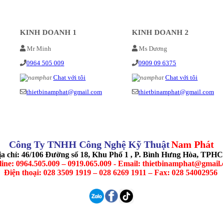
KINH DOANH 1
KINH DOANH 2
Mr Minh
Ms Dương
0964 505 009
0909 09 6375
Chat với tôi
Chat với tôi
thietbinamphat@gmail.com
thietbinamphat@gmail.com
Công Ty TNHH Công Nghệ Kỹ Thuật
Nam Phát
ịa chỉ: 46/106 Đường số 18, Khu Phố 1 , P. Bình Hưng Hòa, TPH
line: 0964.505.009 – 0919.065.009 - Email: thietbinamphat@gmail
Điện thoại: 028 3509 1919 – 028 6269 1911 – Fax: 028 54002956