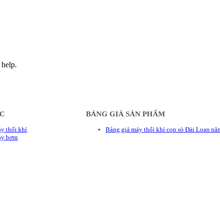
 help.
ÁC
BẢNG GIÁ SẢN PHẨM
y thổi khí
Bảng giá máy thổi khí con sò Đài Loan n
áy bơm