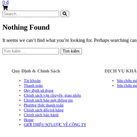
0
₫
Search
for:
Nothing Found
It seems we can’t find what you’re looking for. Perhaps searching can
Tìm
kiếm
cho:
Quy Định & Chính Sách
DỊCH VỤ KH
Tài khoản
Sửa chữa má
Thanh toán
Sửa chữa m
Quy định sử dụng
Chính sách vận chuyển, giao nhận
Chính sách bảo mật thông tin
Phương thức thanh toán
Chính sách đổi/trả hàng
Chính sách bảo hành
Home
GIỚI THIỆU SƠ LƯỢC VỀ CÔNG TY