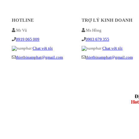
HOTLINE
TRỢ LÝ KINH DOANH
Mr Vũ
Ms Hồng
0919 065 009
0903 679 355
Chat với tôi
Chat với tôi
thietbinamphat@gmail.com
thietbinamphat@gmail.com
Đ
Hot