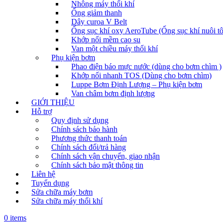
Nhông máy thổi khí
Ống giảm thanh
Dây curoa V Belt
Ống sục khí oxy AeroTube (Ống sục khí nuôi t
Khớp nối mềm cao su
Van một chiều máy thổi khí
Phụ kiện bơm
Phao điện báo mực nước (dùng cho bơm chìm )
Khớp nối nhanh TOS (Dùng cho bơm chìm)
Luppe Bơm Định Lượng – Phụ kiện bơm
Van châm bơm định lượng
GIỚI THIỆU
Hỗ trợ
Quy định sử dụng
Chính sách bảo hành
Phương thức thanh toán
Chính sách đổi/trả hàng
Chính sách vận chuyển, giao nhận
Chính sách bảo mật thông tin
Liên hệ
Tuyển dụng
Sửa chữa máy bơm
Sửa chữa máy thổi khí
0 items