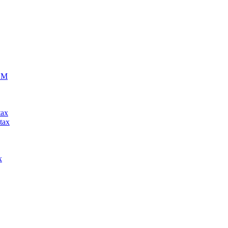
ECM
tax
tax
x