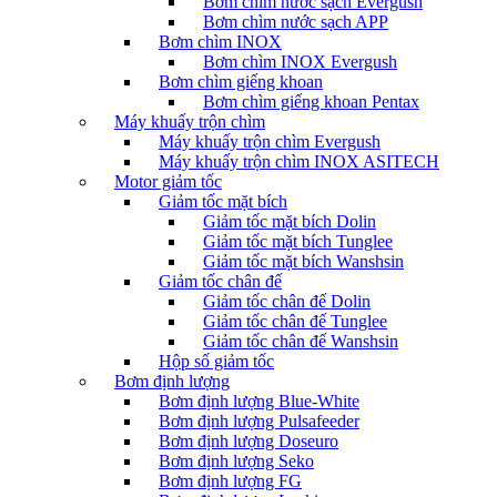
Bơm chìm nước sạch Evergush
Bơm chìm nước sạch APP
Bơm chìm INOX
Bơm chìm INOX Evergush
Bơm chìm giếng khoan
Bơm chìm giếng khoan Pentax
Máy khuấy trộn chìm
Máy khuấy trộn chìm Evergush
Máy khuấy trộn chìm INOX ASITECH
Motor giảm tốc
Giảm tốc mặt bích
Giảm tốc mặt bích Dolin
Giảm tốc mặt bích Tunglee
Giảm tốc mặt bích Wanshsin
Giảm tốc chân đế
Giảm tốc chân đế Dolin
Giảm tốc chân đế Tunglee
Giảm tốc chân đế Wanshsin
Hộp số giảm tốc
Bơm định lượng
Bơm định lượng Blue-White
Bơm định lượng Pulsafeeder
Bơm định lượng Doseuro
Bơm định lượng Seko
Bơm định lượng FG