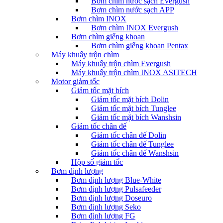
Bơm chìm nước sạch Evergush
Bơm chìm nước sạch APP
Bơm chìm INOX
Bơm chìm INOX Evergush
Bơm chìm giếng khoan
Bơm chìm giếng khoan Pentax
Máy khuấy trộn chìm
Máy khuấy trộn chìm Evergush
Máy khuấy trộn chìm INOX ASITECH
Motor giảm tốc
Giảm tốc mặt bích
Giảm tốc mặt bích Dolin
Giảm tốc mặt bích Tunglee
Giảm tốc mặt bích Wanshsin
Giảm tốc chân đế
Giảm tốc chân đế Dolin
Giảm tốc chân đế Tunglee
Giảm tốc chân đế Wanshsin
Hộp số giảm tốc
Bơm định lượng
Bơm định lượng Blue-White
Bơm định lượng Pulsafeeder
Bơm định lượng Doseuro
Bơm định lượng Seko
Bơm định lượng FG