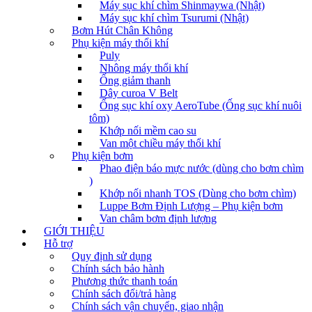
Máy sục khí chìm Shinmaywa (Nhật)
Máy sục khí chìm Tsurumi (Nhật)
Bơm Hút Chân Không
Phụ kiện máy thổi khí
Puly
Nhông máy thổi khí
Ống giảm thanh
Dây curoa V Belt
Ống sục khí oxy AeroTube (Ống sục khí nuôi
tôm)
Khớp nối mềm cao su
Van một chiều máy thổi khí
Phụ kiện bơm
Phao điện báo mực nước (dùng cho bơm chìm
)
Khớp nối nhanh TOS (Dùng cho bơm chìm)
Luppe Bơm Định Lượng – Phụ kiện bơm
Van châm bơm định lượng
GIỚI THIỆU
Hỗ trợ
Quy định sử dụng
Chính sách bảo hành
Phương thức thanh toán
Chính sách đổi/trả hàng
Chính sách vận chuyển, giao nhận