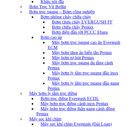
Khâu nối đĩa
Bơm Trục Vít Bellin
Bơm trục ngang – Bơm công nghiệp
Bơm phòng cháy chữa cháy
Bơm chưa cháy EVERGUSH FF
Bơm chữa cháy Pentax
Bơm điện đầu rời PCCC Ebara
Bơm cao áp
Máy bơm trục ngang cao áp Evergush
ECM
Máy bơm tăng áp biến tần Pentax
Máy bơm tự hút Pentax
Máy bơm trục ngang đa tầng cánh
Pentax
Máy bơm ly tâm trục ngang đầu inox
Pentax
Máy bơm ly tâm trục ngang đầu gang
Pentax
Máy bơm ly tâm trục đứng
Bơm trục đứng Evergush ECDL
Máy bơm trục đứng cánh inox Pentax
Máy bơm trục đứng thân gang cánh đồng
Pentax
Máy sục khí chìm
Máy sục khí chìm Evergush (Đài Loan)