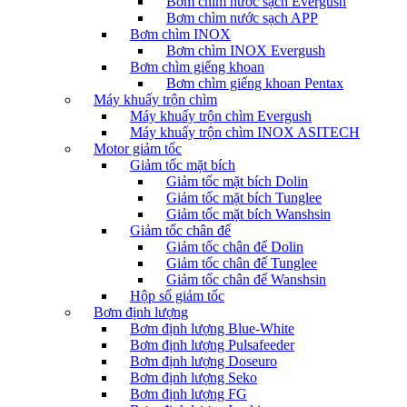
Bơm chìm nước sạch Evergush
Bơm chìm nước sạch APP
Bơm chìm INOX
Bơm chìm INOX Evergush
Bơm chìm giếng khoan
Bơm chìm giếng khoan Pentax
Máy khuấy trộn chìm
Máy khuấy trộn chìm Evergush
Máy khuấy trộn chìm INOX ASITECH
Motor giảm tốc
Giảm tốc mặt bích
Giảm tốc mặt bích Dolin
Giảm tốc mặt bích Tunglee
Giảm tốc mặt bích Wanshsin
Giảm tốc chân đế
Giảm tốc chân đế Dolin
Giảm tốc chân đế Tunglee
Giảm tốc chân đế Wanshsin
Hộp số giảm tốc
Bơm định lượng
Bơm định lượng Blue-White
Bơm định lượng Pulsafeeder
Bơm định lượng Doseuro
Bơm định lượng Seko
Bơm định lượng FG