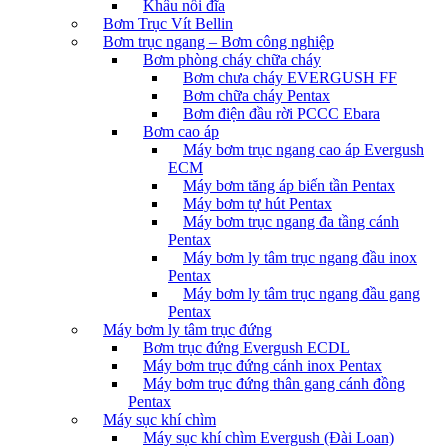
Khâu nối đĩa
Bơm Trục Vít Bellin
Bơm trục ngang – Bơm công nghiệp
Bơm phòng cháy chữa cháy
Bơm chưa cháy EVERGUSH FF
Bơm chữa cháy Pentax
Bơm điện đầu rời PCCC Ebara
Bơm cao áp
Máy bơm trục ngang cao áp Evergush
ECM
Máy bơm tăng áp biến tần Pentax
Máy bơm tự hút Pentax
Máy bơm trục ngang đa tầng cánh
Pentax
Máy bơm ly tâm trục ngang đầu inox
Pentax
Máy bơm ly tâm trục ngang đầu gang
Pentax
Máy bơm ly tâm trục đứng
Bơm trục đứng Evergush ECDL
Máy bơm trục đứng cánh inox Pentax
Máy bơm trục đứng thân gang cánh đồng
Pentax
Máy sục khí chìm
Máy sục khí chìm Evergush (Đài Loan)