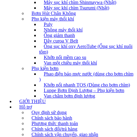
Máy sục khí chìm Shinmaywa (Nhật)
Máy sục khí chìm Tsurumi (Nhật)
Bơm Hút Chân Không
Phụ kiện máy thổi khí
Puly
Nhông máy thổi khí
Ống giảm thanh
Dây curoa V Belt
Ống sục khí oxy AeroTube (Ống sục khí nuôi
tôm)
Khớp nối mềm cao su
Van một chiều máy thổi khí
Phụ kiện bơm
Phao điện báo mực nước (dùng cho bơm chìm
)
Khớp nối nhanh TOS (Dùng cho bơm chìm)
Luppe Bơm Định Lượng – Phụ kiện bơm
Van châm bơm định lượng
GIỚI THIỆU
Hỗ trợ
Quy định sử dụng
Chính sách bảo hành
Phương thức thanh toán
Chính sách đổi/trả hàng
Chính sách vận chuyển, giao nhận