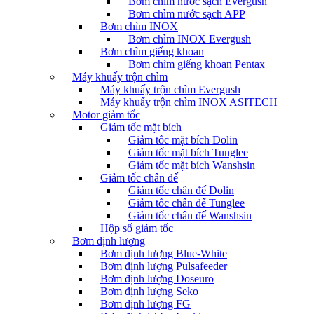
Bơm chìm nước sạch Evergush
Bơm chìm nước sạch APP
Bơm chìm INOX
Bơm chìm INOX Evergush
Bơm chìm giếng khoan
Bơm chìm giếng khoan Pentax
Máy khuấy trộn chìm
Máy khuấy trộn chìm Evergush
Máy khuấy trộn chìm INOX ASITECH
Motor giảm tốc
Giảm tốc mặt bích
Giảm tốc mặt bích Dolin
Giảm tốc mặt bích Tunglee
Giảm tốc mặt bích Wanshsin
Giảm tốc chân đế
Giảm tốc chân đế Dolin
Giảm tốc chân đế Tunglee
Giảm tốc chân đế Wanshsin
Hộp số giảm tốc
Bơm định lượng
Bơm định lượng Blue-White
Bơm định lượng Pulsafeeder
Bơm định lượng Doseuro
Bơm định lượng Seko
Bơm định lượng FG