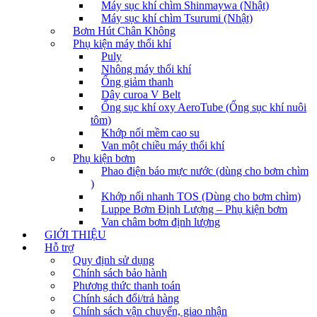
Máy sục khí chìm Shinmaywa (Nhật)
Máy sục khí chìm Tsurumi (Nhật)
Bơm Hút Chân Không
Phụ kiện máy thổi khí
Puly
Nhông máy thổi khí
Ống giảm thanh
Dây curoa V Belt
Ống sục khí oxy AeroTube (Ống sục khí nuôi
tôm)
Khớp nối mềm cao su
Van một chiều máy thổi khí
Phụ kiện bơm
Phao điện báo mực nước (dùng cho bơm chìm
)
Khớp nối nhanh TOS (Dùng cho bơm chìm)
Luppe Bơm Định Lượng – Phụ kiện bơm
Van châm bơm định lượng
GIỚI THIỆU
Hỗ trợ
Quy định sử dụng
Chính sách bảo hành
Phương thức thanh toán
Chính sách đổi/trả hàng
Chính sách vận chuyển, giao nhận