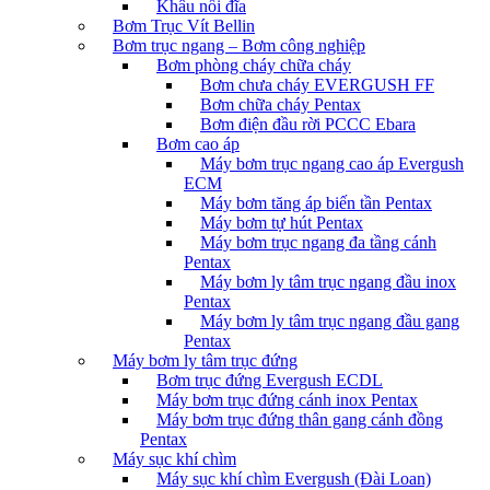
Khâu nối đĩa
Bơm Trục Vít Bellin
Bơm trục ngang – Bơm công nghiệp
Bơm phòng cháy chữa cháy
Bơm chưa cháy EVERGUSH FF
Bơm chữa cháy Pentax
Bơm điện đầu rời PCCC Ebara
Bơm cao áp
Máy bơm trục ngang cao áp Evergush
ECM
Máy bơm tăng áp biến tần Pentax
Máy bơm tự hút Pentax
Máy bơm trục ngang đa tầng cánh
Pentax
Máy bơm ly tâm trục ngang đầu inox
Pentax
Máy bơm ly tâm trục ngang đầu gang
Pentax
Máy bơm ly tâm trục đứng
Bơm trục đứng Evergush ECDL
Máy bơm trục đứng cánh inox Pentax
Máy bơm trục đứng thân gang cánh đồng
Pentax
Máy sục khí chìm
Máy sục khí chìm Evergush (Đài Loan)