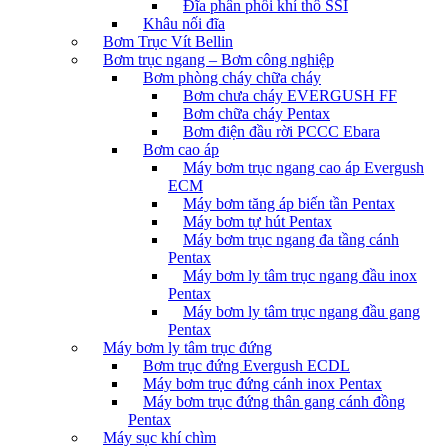
Đĩa phân phối khí thô SSI
Khâu nối đĩa
Bơm Trục Vít Bellin
Bơm trục ngang – Bơm công nghiệp
Bơm phòng cháy chữa cháy
Bơm chưa cháy EVERGUSH FF
Bơm chữa cháy Pentax
Bơm điện đầu rời PCCC Ebara
Bơm cao áp
Máy bơm trục ngang cao áp Evergush
ECM
Máy bơm tăng áp biến tần Pentax
Máy bơm tự hút Pentax
Máy bơm trục ngang đa tầng cánh
Pentax
Máy bơm ly tâm trục ngang đầu inox
Pentax
Máy bơm ly tâm trục ngang đầu gang
Pentax
Máy bơm ly tâm trục đứng
Bơm trục đứng Evergush ECDL
Máy bơm trục đứng cánh inox Pentax
Máy bơm trục đứng thân gang cánh đồng
Pentax
Máy sục khí chìm