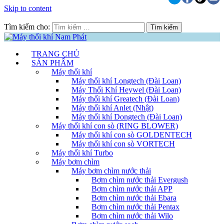
Skip to content
Tìm kiếm cho:
TRANG CHỦ
SẢN PHẨM
Máy thổi khí
Máy thổi khí Longtech (Đài Loan)
Máy Thổi Khí Heywel (Đài Loan)
Máy thổi khí Greatech (Đài Loan)
Máy thổi khí Anlet (Nhật)
Máy thổi khí Dongtech (Đài Loan)
Máy thổi khí con sò (RING BLOWER)
Máy thổi khí con sò GOLDENTECH
Máy thổi khí con sò VORTECH
Máy thổi khí Turbo
Máy bơm chìm
Máy bơm chìm nước thải
Bơm chìm nước thải Evergush
Bơm chìm nước thải APP
Bơm chìm nước thải Ebara
Bơm chìm nước thải Pentax
Bơm chìm nước thải Wilo