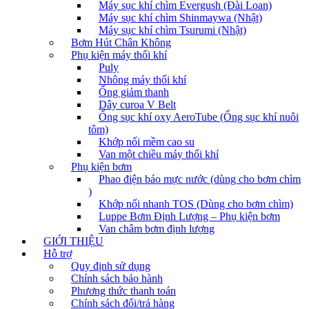
Máy sục khí chìm Evergush (Đài Loan)
Máy sục khí chìm Shinmaywa (Nhật)
Máy sục khí chìm Tsurumi (Nhật)
Bơm Hút Chân Không
Phụ kiện máy thổi khí
Puly
Nhông máy thổi khí
Ống giảm thanh
Dây curoa V Belt
Ống sục khí oxy AeroTube (Ống sục khí nuôi
tôm)
Khớp nối mềm cao su
Van một chiều máy thổi khí
Phụ kiện bơm
Phao điện báo mực nước (dùng cho bơm chìm
)
Khớp nối nhanh TOS (Dùng cho bơm chìm)
Luppe Bơm Định Lượng – Phụ kiện bơm
Van châm bơm định lượng
GIỚI THIỆU
Hỗ trợ
Quy định sử dụng
Chính sách bảo hành
Phương thức thanh toán
Chính sách đổi/trả hàng