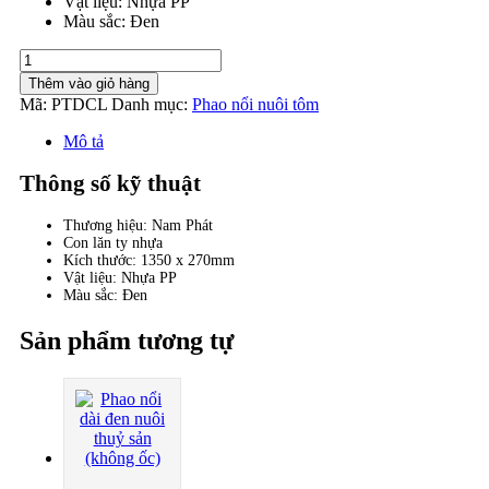
Vật liệu: Nhựa PP
Màu sắc: Đen
Phao
nổi
Thêm vào giỏ hàng
tròn
Mã:
PTDCL
Danh mục:
Phao nổi nuôi tôm
nuôi
thuỷ
Mô tả
sản
màu
Thông số kỹ thuật
đen
(con
Thương hiệu: Nam Phát
lăn
Con lăn ty nhựa
ty
Kích thước: 1350 x 270mm
nhựa)
Vật liệu: Nhựa PP
số
Màu sắc: Đen
lượng
Sản phẩm tương tự