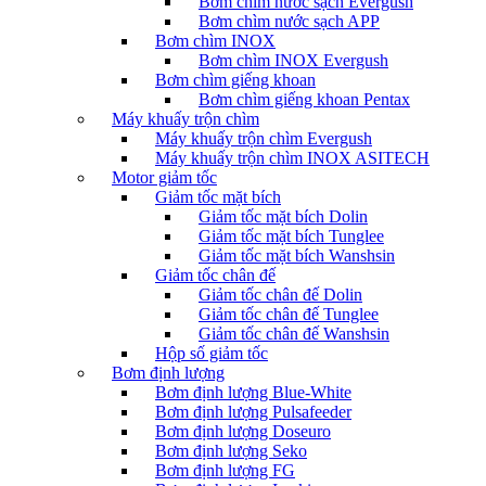
Bơm chìm nước sạch Evergush
Bơm chìm nước sạch APP
Bơm chìm INOX
Bơm chìm INOX Evergush
Bơm chìm giếng khoan
Bơm chìm giếng khoan Pentax
Máy khuấy trộn chìm
Máy khuấy trộn chìm Evergush
Máy khuấy trộn chìm INOX ASITECH
Motor giảm tốc
Giảm tốc mặt bích
Giảm tốc mặt bích Dolin
Giảm tốc mặt bích Tunglee
Giảm tốc mặt bích Wanshsin
Giảm tốc chân đế
Giảm tốc chân đế Dolin
Giảm tốc chân đế Tunglee
Giảm tốc chân đế Wanshsin
Hộp số giảm tốc
Bơm định lượng
Bơm định lượng Blue-White
Bơm định lượng Pulsafeeder
Bơm định lượng Doseuro
Bơm định lượng Seko
Bơm định lượng FG