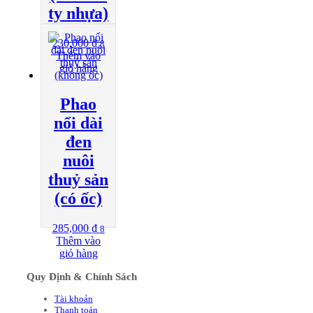
ty nhựa)
230,000
₫
8
Thêm vào
giỏ hàng
Phao
nổi dài
đen
nuôi
thuỷ sản
(có ốc)
285,000
₫
8
Thêm vào
giỏ hàng
Quy Định & Chính Sách
Tài khoản
Thanh toán