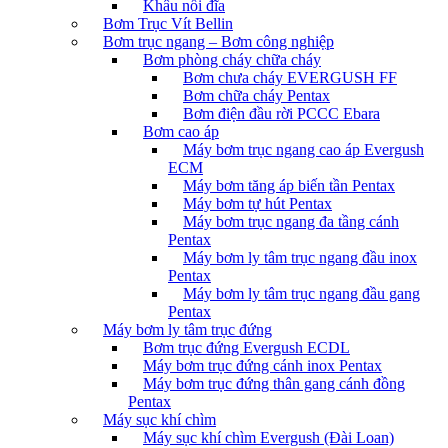
Khâu nối đĩa
Bơm Trục Vít Bellin
Bơm trục ngang – Bơm công nghiệp
Bơm phòng cháy chữa cháy
Bơm chưa cháy EVERGUSH FF
Bơm chữa cháy Pentax
Bơm điện đầu rời PCCC Ebara
Bơm cao áp
Máy bơm trục ngang cao áp Evergush
ECM
Máy bơm tăng áp biến tần Pentax
Máy bơm tự hút Pentax
Máy bơm trục ngang đa tầng cánh
Pentax
Máy bơm ly tâm trục ngang đầu inox
Pentax
Máy bơm ly tâm trục ngang đầu gang
Pentax
Máy bơm ly tâm trục đứng
Bơm trục đứng Evergush ECDL
Máy bơm trục đứng cánh inox Pentax
Máy bơm trục đứng thân gang cánh đồng
Pentax
Máy sục khí chìm
Máy sục khí chìm Evergush (Đài Loan)