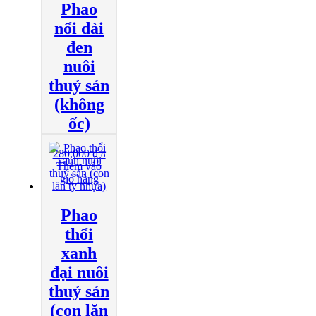
Phao
nổi dài
đen
nuôi
thuỷ sản
(không
ốc)
280,000
₫
8
Thêm vào
giỏ hàng
Phao
thổi
xanh
đại nuôi
thuỷ sản
(con lăn