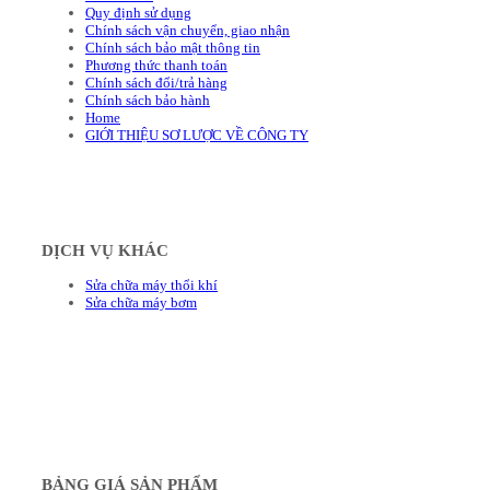
Quy định sử dụng
Chính sách vận chuyển, giao nhận
Chính sách bảo mật thông tin
Phương thức thanh toán
Chính sách đổi/trả hàng
Chính sách bảo hành
Home
GIỚI THIỆU SƠ LƯỢC VỀ CÔNG TY
DỊCH VỤ KHÁC
Sửa chữa máy thổi khí
Sửa chữa máy bơm
BẢNG GIÁ SẢN PHẨM