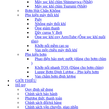
Máy sục khí chìm Shinmaywa (Nhật)
Máy sục khí chìm Tsurumi (Nhật)
Bơm Hút Chân Không
Phụ kiện máy thổi khí
Puly
Nhông máy thổi khí
Ống giảm thanh
Dây curoa V Belt
Ống sục khí oxy AeroTube (Ống sục khí nuôi
tôm)
Khớp nối mềm cao su
Van một chiều máy thổi khí
Phụ kiện bơm
Phao điện báo mực nước (dùng cho bơm chìm
)
Khớp nối nhanh TOS (Dùng cho bơm chìm)
Luppe Bơm Định Lượng – Phụ kiện bơm
Van châm bơm định lượng
GIỚI THIỆU
Hỗ trợ
Quy định sử dụng
Chính sách bảo hành
Phương thức thanh toán
Chính sách đổi/trả hàng
Chính sách vận chuyển, giao nhận