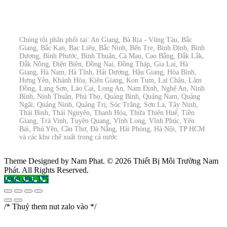
Chúng tôi phân phối tại: An Giang, Bà Rịa - Vũng Tàu, Bắc
Giang, Bắc Kạn, Bạc Liêu, Bắc Ninh, Bến Tre, Bình Định, Bình
Dương, Bình Phước, Bình Thuận, Cà Mau, Cao Bằng, Đắk Lắk,
Đắk Nông, Điện Biên, Đồng Nai, Đồng Tháp, Gia Lai, Hà
Giang, Hà Nam, Hà Tĩnh, Hải Dương, Hậu Giang, Hòa Bình,
Hưng Yên, Khánh Hòa, Kiên Giang, Kon Tum, Lai Châu, Lâm
Đồng, Lạng Sơn, Lào Cai, Long An, Nam Định, Nghệ An, Ninh
Bình, Ninh Thuận, Phú Thọ, Quảng Bình, Quảng Nam, Quảng
Ngãi, Quảng Ninh, Quảng Trị, Sóc Trăng, Sơn La, Tây Ninh,
Thái Bình, Thái Nguyên, Thanh Hóa, Thừa Thiên Huế, Tiền
Giang, Trà Vinh, Tuyên Quang, Vĩnh Long, Vĩnh Phúc, Yên
Bái, Phú Yên, Cần Thơ, Đà Nẵng, Hải Phòng, Hà Nội, TP HCM
và các khu chế xuất trong cả nước.
Theme Designed by Nam Phat.
© 2026 Thiết Bị Môi Trường Nam
Phát. All Rights Reserved.
0909 096 375
/* Thuỷ them nut zalo vào */