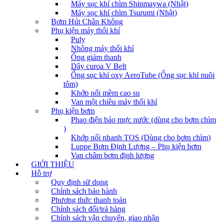
Máy sục khí chìm Shinmaywa (Nhật)
Máy sục khí chìm Tsurumi (Nhật)
Bơm Hút Chân Không
Phụ kiện máy thổi khí
Puly
Nhông máy thổi khí
Ống giảm thanh
Dây curoa V Belt
Ống sục khí oxy AeroTube (Ống sục khí nuôi
tôm)
Khớp nối mềm cao su
Van một chiều máy thổi khí
Phụ kiện bơm
Phao điện báo mực nước (dùng cho bơm chìm
)
Khớp nối nhanh TOS (Dùng cho bơm chìm)
Luppe Bơm Định Lượng – Phụ kiện bơm
Van châm bơm định lượng
GIỚI THIỆU
Hỗ trợ
Quy định sử dụng
Chính sách bảo hành
Phương thức thanh toán
Chính sách đổi/trả hàng
Chính sách vận chuyển, giao nhận