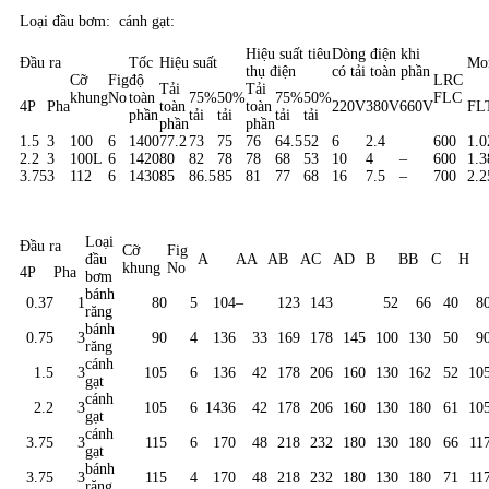
Loại đầu bơm: cánh gạt:
Hiệu suất tiêu
Dòng điện khi
Đầu ra
Tốc
Hiệu suất
Mo
thụ điện
có tải toàn phần
Cỡ
Fig
độ
LRC
Tải
Tải
khung
No
toàn
75%
50%
75%
50%
FLC
4P
Pha
toàn
toàn
220V
380V
660V
FL
phần
tải
tải
tải
tải
phần
phần
1.5
3
100
6
1400
77.2
73
75
76
64.5
52
6
2.4
600
1.0
2.2
3
100L
6
1420
80
82
78
78
68
53
10
4
–
600
1.3
3.75
3
112
6
1430
85
86.5
85
81
77
68
16
7.5
–
700
2.2
Loại
Đầu ra
Cỡ
Fig
đầu
A
AA
AB
AC
AD
B
BB
C
H
khung
No
4P
Pha
bơm
bánh
0.37
1
80
5
104
–
123
143
52
66
40
8
răng
bánh
0.75
3
90
4
136
33
169
178
145
100
130
50
9
răng
cánh
1.5
3
105
6
136
42
178
206
160
130
162
52
10
gạt
cánh
2.2
3
105
6
1436
42
178
206
160
130
180
61
10
gạt
cánh
3.75
3
115
6
170
48
218
232
180
130
180
66
11
gạt
bánh
3.75
3
115
4
170
48
218
232
180
130
180
71
11
răng