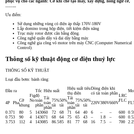
phục vụ cho các ngành: Cơ khí chế tạo máy, xây dựng, nông ngư cơ,
……..
Ưu điểm:
Sử dụng những vùng có điện áp thấp 170V-180V
Lắp domino trong hộp điện, tiết kiệm điện năng
Trục máy rotor được cân bằng động.
Công nghệ quấn dây và đai dây bằng máy.
Công nghệ gia công vỏ motor trên máy CNC (Computer Numerical
Control).
Thông số kỹ thuật động cơ điện thuỷ lực
THÔNG SỐ KỸ THUẬT
Loại đầu bơm: bánh răng:
Hiệu suất tiêu
Dòng điện khi
Đầu ra
Tốc
Hiệu suất
Mo
thụ điện
có tải toàn phần
Fig
độ
LRC
Tải
Tải
Cỡ
No
toàn
75%
50%
75%
50%
FLC
4P
Pha
toàn
toàn
220V
380V
660V
FL
khung
phần
tải
tải
tải
tải
phần
phần
0.37
1
80
5
1430
60
72
68
71
64
40
6
–
–
600
0.5
0.75
3
90
4
1430
71
68
64
75
65
43
–
1.8
–
600
0.5
3.75
3
112
4
1430
85
86.5
85
81
77
68
16
7.5
–
700
2.2