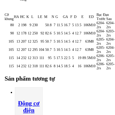
Cỡ
Bạc Đạn
HA
HC
K
L
LE
M
N
G
GA
F
D
E
ED
khung
Trước
Sau
6204-
6204-
80
2
198
9
230
50.8
7
11.5
16.7
5
13.5
106
M10
2rs
2rs
6204-
6203-
90
12
178
12
250
92
82.6
5
10.5
14.5
4
12.7
106
M10
2rs
2rs
6205-
6204-
105
13
207
12
325
95
50.7
5
10.5
14.5
4
12.7
63
M8
2rs
2rs
6205-
6204-
105
12
207
12
295
104
50.7
5
10.5
14.5
4
12.7
63
M8
2rs
2rs
6206-
6205-
115
14
232
12
313
111
95
5
17.5
22.5
5
19
89.5
M10
2rs
2rs
6206-
6205-
115
14
232
12
318
111
82.6
8
14.5
18.5
4
16
106
M10
2rs
2rs
Sản phẩm tương tự
Động cơ
điện