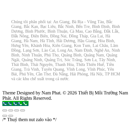
Chúng tôi phân phối tại: An Giang, Bà Rịa - Vũng Tàu, Bắc
Giang, Bắc Kạn, Bạc Liêu, Bắc Ninh, Bến Tre, Bình Định, Bình
Dương, Bình Phước, Bình Thuận, Cà Mau, Cao Bằng, Đắk Lắk,
Đắk Nông, Điện Biên, Đồng Nai, Đồng Tháp, Gia Lai, Hà
Giang, Hà Nam, Hà Tĩnh, Hải Dương, Hậu Giang, Hòa Bình,
Hưng Yên, Khánh Hòa, Kiên Giang, Kon Tum, Lai Châu, Lâm
Đồng, Lạng Sơn, Lào Cai, Long An, Nam Định, Nghệ An, Ninh
Bình, Ninh Thuận, Phú Thọ, Quảng Bình, Quảng Nam, Quảng
Ngãi, Quảng Ninh, Quảng Trị, Sóc Trăng, Sơn La, Tây Ninh,
Thái Bình, Thái Nguyên, Thanh Hóa, Thừa Thiên Huế, Tiền
Giang, Trà Vinh, Tuyên Quang, Vĩnh Long, Vĩnh Phúc, Yên
Bái, Phú Yên, Cần Thơ, Đà Nẵng, Hải Phòng, Hà Nội, TP HCM
và các khu chế xuất trong cả nước.
Theme Designed by Nam Phat.
© 2026 Thiết Bị Môi Trường Nam
Phát. All Rights Reserved.
0909 096 375
/* Thuỷ them nut zalo vào */