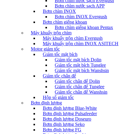
Bơm chìm nước sạch Evergush
Bơm chìm nước sạch APP
Bơm chìm INOX
Bơm chìm INOX Evergush
Bơm chìm giếng khoan
Bơm chìm giếng khoan Pentax
Máy khuấy trộn chìm
Máy khuấy trộn chìm Evergush
Máy khuấy trộn chìm INOX ASITECH
Motor giảm tốc
Giảm tốc mặt bích
Giảm tốc mặt bích Dolin
Giảm tốc mặt bích Tunglee
Giảm tốc mặt bích Wanshsin
Giảm tốc chân đế
Giảm tốc chân đế Dolin
Giảm tốc chân đế Tunglee
Giảm tốc chân đế Wanshsin
Hộp số giảm tốc
Bơm định lượng
Bơm định lượng Blue-White
Bơm định lượng Pulsafeeder
Bơm định lượng Doseuro
Bơm định lượng Seko
Bơm định lượng FG