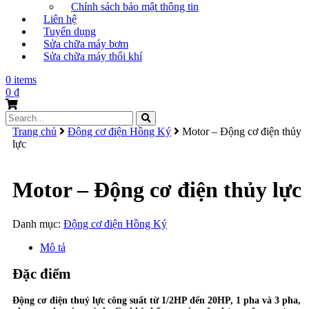
Chính sách bảo mật thông tin
Liên hệ
Tuyển dụng
Sửa chữa máy bơm
Sửa chữa máy thổi khí
0 items
0
₫
Search
for:
Trang chủ
Động cơ điện Hồng Ký
Motor – Động cơ điện thủy
lực
Motor – Động cơ điện thủy lực
Danh mục:
Động cơ điện Hồng Ký
Mô tả
Đặc điểm
Động cơ điện thuỷ lực công suất từ 1/2HP đến 20HP, 1 pha và 3 pha,