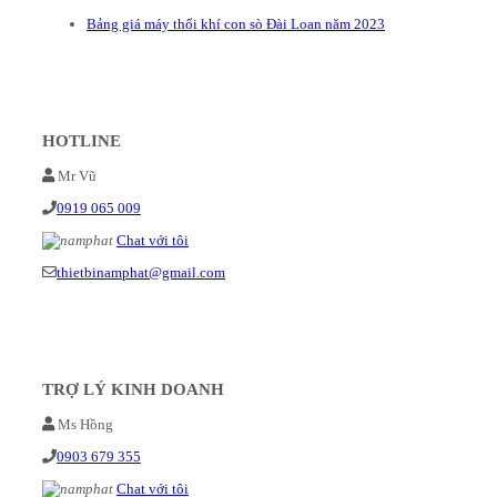
Bảng giá máy thổi khí con sò Đài Loan năm 2023
HOTLINE
Mr Vũ
0919 065 009
Chat với tôi
thietbinamphat@gmail.com
TRỢ LÝ KINH DOANH
Ms Hồng
0903 679 355
Chat với tôi