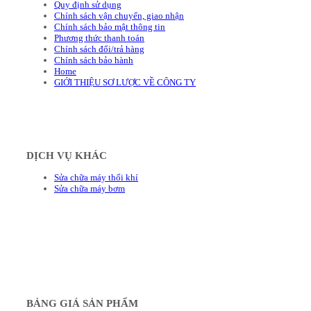
Quy định sử dụng
Chính sách vận chuyển, giao nhận
Chính sách bảo mật thông tin
Phương thức thanh toán
Chính sách đổi/trả hàng
Chính sách bảo hành
Home
GIỚI THIỆU SƠ LƯỢC VỀ CÔNG TY
DỊCH VỤ KHÁC
Sửa chữa máy thổi khí
Sửa chữa máy bơm
BẢNG GIÁ SẢN PHẨM