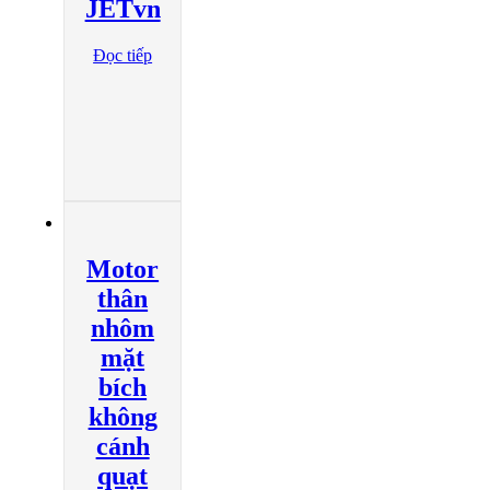
JETvn
Đọc tiếp
Motor
thân
nhôm
mặt
bích
không
cánh
quạt