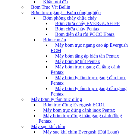
Khâu nối đĩa
Bơm Trục Vít Bellin
Bơm trục ngang – Bơm công nghiệp
Bơm phòng cháy chữa cháy
Bơm chưa cháy EVERGUSH FF
Bơm chữa cháy Pentax
Bơm điện đầu rời PCCC Ebara
Bơm cao áp
Máy bơm trục ngang cao áp Evergush
ECM
Máy bơm tăng áp biến tần Pentax
Máy bơm tự hút Pentax
Máy bơm trục ngang đa tầng cánh
Pentax
Máy bơm ly tâm trục ngang đầu inox
Pentax
Máy bơm ly tâm trục ngang đầu gang
Pentax
Máy bơm ly tâm trục đứng
Bơm trục đứng Evergush ECDL
Máy bơm trục đứng cánh inox Pentax
Máy bơm trục đứng thân gang cánh đồng
Pentax
Máy sục khí chìm
Máy sục khí chìm Evergush (Đài Loan)