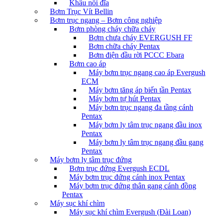
Khâu nối đĩa
Bơm Trục Vít Bellin
Bơm trục ngang – Bơm công nghiệp
Bơm phòng cháy chữa cháy
Bơm chưa cháy EVERGUSH FF
Bơm chữa cháy Pentax
Bơm điện đầu rời PCCC Ebara
Bơm cao áp
Máy bơm trục ngang cao áp Evergush
ECM
Máy bơm tăng áp biến tần Pentax
Máy bơm tự hút Pentax
Máy bơm trục ngang đa tầng cánh
Pentax
Máy bơm ly tâm trục ngang đầu inox
Pentax
Máy bơm ly tâm trục ngang đầu gang
Pentax
Máy bơm ly tâm trục đứng
Bơm trục đứng Evergush ECDL
Máy bơm trục đứng cánh inox Pentax
Máy bơm trục đứng thân gang cánh đồng
Pentax
Máy sục khí chìm
Máy sục khí chìm Evergush (Đài Loan)