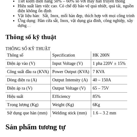
Tiết kiệm điện năng 50% – 60% so với máy hàn truyền thống
Hiệu suất làm việc cao. Có chế độ bảo vệ quá nhiệt, quá tải, nguồn
điện không ổn định
Vật liệu hàn: Sắt, Inox, mối hàn đẹp, thích hợp với mọi công trinh
Ứng dụng: Hàn cửa sắt, Inox, vật dụng gia đình, công nghiệp, xây
dựng…
Thông số kỹ thuật
THÔNG SỐ KỸ THUẬT
Thông số
Specification
HK 200N
Điện áp vào (V)
Input Voltage (V)
1 pha 220V ± 15%
Công suất đầu ra (KVA)
Power Output (KVA)
7 KVA
Dòng điện ra (A)
Output Intensity (A)
40 – 150A
Điện áp ra (V)
Output Voltage (V)
65 – 75V
Hiệu suất
Efficiency
85%
Trọng lượng (Kg)
Weight (Kg)
6Kg
Sử dụng que hàn (mm)
Welding stick (mm)
1.6 – 3.2 mm
Sản phẩm tương tự