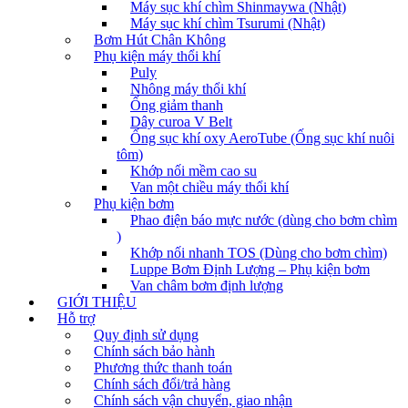
Máy sục khí chìm Shinmaywa (Nhật)
Máy sục khí chìm Tsurumi (Nhật)
Bơm Hút Chân Không
Phụ kiện máy thổi khí
Puly
Nhông máy thổi khí
Ống giảm thanh
Dây curoa V Belt
Ống sục khí oxy AeroTube (Ống sục khí nuôi
tôm)
Khớp nối mềm cao su
Van một chiều máy thổi khí
Phụ kiện bơm
Phao điện báo mực nước (dùng cho bơm chìm
)
Khớp nối nhanh TOS (Dùng cho bơm chìm)
Luppe Bơm Định Lượng – Phụ kiện bơm
Van châm bơm định lượng
GIỚI THIỆU
Hỗ trợ
Quy định sử dụng
Chính sách bảo hành
Phương thức thanh toán
Chính sách đổi/trả hàng
Chính sách vận chuyển, giao nhận