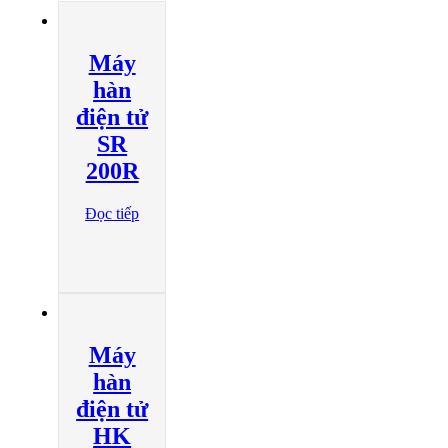
Máy
hàn
điện tử
SR
200R
Đọc tiếp
Máy
hàn
điện tử
HK