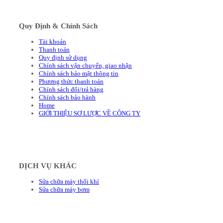
Quy Định & Chính Sách
Tài khoản
Thanh toán
Quy định sử dụng
Chính sách vận chuyển, giao nhận
Chính sách bảo mật thông tin
Phương thức thanh toán
Chính sách đổi/trả hàng
Chính sách bảo hành
Home
GIỚI THIỆU SƠ LƯỢC VỀ CÔNG TY
DỊCH VỤ KHÁC
Sửa chữa máy thổi khí
Sửa chữa máy bơm