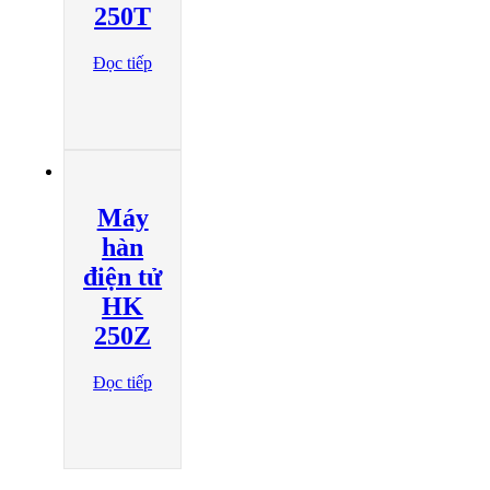
250T
Đọc tiếp
Máy
hàn
điện tử
HK
250Z
Đọc tiếp