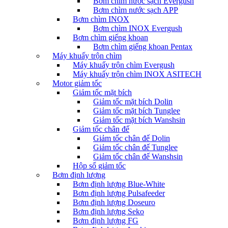
Bơm chìm nước sạch Evergush
Bơm chìm nước sạch APP
Bơm chìm INOX
Bơm chìm INOX Evergush
Bơm chìm giếng khoan
Bơm chìm giếng khoan Pentax
Máy khuấy trộn chìm
Máy khuấy trộn chìm Evergush
Máy khuấy trộn chìm INOX ASITECH
Motor giảm tốc
Giảm tốc mặt bích
Giảm tốc mặt bích Dolin
Giảm tốc mặt bích Tunglee
Giảm tốc mặt bích Wanshsin
Giảm tốc chân đế
Giảm tốc chân đế Dolin
Giảm tốc chân đế Tunglee
Giảm tốc chân đế Wanshsin
Hộp số giảm tốc
Bơm định lượng
Bơm định lượng Blue-White
Bơm định lượng Pulsafeeder
Bơm định lượng Doseuro
Bơm định lượng Seko
Bơm định lượng FG