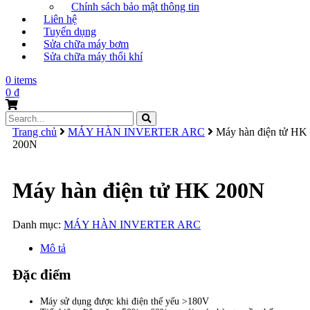
Chính sách bảo mật thông tin
Liên hệ
Tuyển dụng
Sửa chữa máy bơm
Sửa chữa máy thổi khí
0 items
0
₫
Search
for:
Trang chủ
MÁY HÀN INVERTER ARC
Máy hàn điện tử HK
200N
Máy hàn điện tử HK 200N
Danh mục:
MÁY HÀN INVERTER ARC
Mô tả
Đặc điểm
Máy sử dụng được khi điện thế yếu >180V