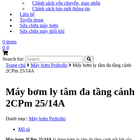
Chính sách vận chuyển, giao nhận
Chính sách bảo mật thông tin
Liên hệ
Tuyển dụng
Sửa chữa máy bơm
Sửa chữa máy thổi khí
0 items
0
₫
Search for:
Trang chủ
Máy bơm Pedrollo
Máy bơm ly tâm đa tầng cánh
2CPm 25/14A
Máy bơm ly tâm đa tầng cánh
2CPm 25/14A
Danh mục:
Máy bơm Pedrollo
Mô tả
Máy bơm 2CPm 25/14A
là dòng bơm ly tâm đa tầng cánh nổi bật của