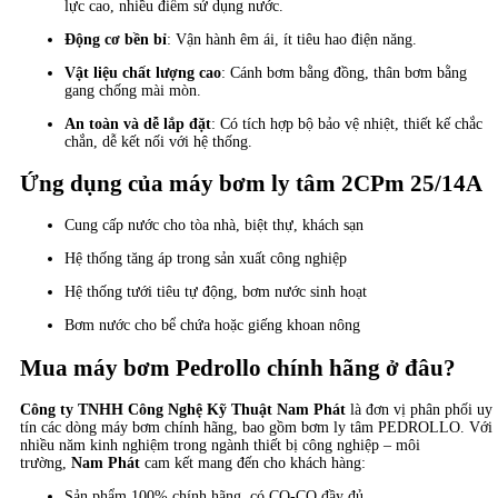
lực cao, nhiều điểm sử dụng nước.
Động cơ bền bỉ
: Vận hành êm ái, ít tiêu hao điện năng.
Vật liệu chất lượng cao
: Cánh bơm bằng đồng, thân bơm bằng
gang chống mài mòn.
An toàn và dễ lắp đặt
: Có tích hợp bộ bảo vệ nhiệt, thiết kế chắc
chắn, dễ kết nối với hệ thống.
Ứng dụng của máy bơm ly tâm 2CPm 25/14A
Cung cấp nước cho tòa nhà, biệt thự, khách sạn
Hệ thống tăng áp trong sản xuất công nghiệp
Hệ thống tưới tiêu tự động, bơm nước sinh hoạt
Bơm nước cho bể chứa hoặc giếng khoan nông
Mua máy bơm Pedrollo chính hãng ở đâu?
Công ty TNHH Công Nghệ Kỹ Thuật Nam Phát
là đơn vị phân phối uy
tín các dòng máy bơm chính hãng, bao gồm bơm ly tâm PEDROLLO. Với
nhiều năm kinh nghiệm trong ngành thiết bị công nghiệp – môi
trường,
Nam Phát
cam kết mang đến cho khách hàng:
Sản phẩm 100% chính hãng, có CO-CQ đầy đủ.