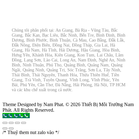
Chúng tôi phân phối tại: An Giang, Bà Rịa - Vũng Tàu, Bắc
Giang, Bắc Kạn, Bạc Liêu, Bắc Ninh, Bến Tre, Bình Định, Bình
Dương, Bình Phước, Bình Thuận, Cà Mau, Cao Bằng, Đắk Lắk,
Đắk Nông, Điện Biên, Đồng Nai, Đồng Tháp, Gia Lai, Hà
Giang, Hà Nam, Hà Tĩnh, Hải Dương, Hậu Giang, Hòa Bình,
Hưng Yên, Khánh Hòa, Kiên Giang, Kon Tum, Lai Châu, Lâm
Đồng, Lạng Sơn, Lào Cai, Long An, Nam Định, Nghệ An, Ninh
Bình, Ninh Thuận, Phú Thọ, Quảng Bình, Quảng Nam, Quảng
Ngãi, Quảng Ninh, Quảng Trị, Sóc Trăng, Sơn La, Tây Ninh,
Thái Bình, Thái Nguyên, Thanh Hóa, Thừa Thiên Huế, Tiền
Giang, Trà Vinh, Tuyên Quang, Vĩnh Long, Vĩnh Phúc, Yên
Bái, Phú Yên, Cần Thơ, Đà Nẵng, Hải Phòng, Hà Nội, TP HCM
và các khu chế xuất trong cả nước.
Theme Designed by Nam Phat.
© 2026 Thiết Bị Môi Trường Nam
Phát. All Rights Reserved.
0909 096 375
/* Thuỷ them nut zalo vào */