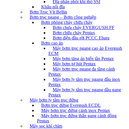
Đĩa phân phối khí thô SSI
Khâu nối đĩa
Bơm Trục Vít Bellin
Bơm trục ngang – Bơm công nghiệp
Bơm phòng cháy chữa cháy
Bơm chưa cháy EVERGUSH FF
Bơm chữa cháy Pentax
Bơm điện đầu rời PCCC Ebara
Bơm cao áp
Máy bơm trục ngang cao áp Evergush
ECM
Máy bơm tăng áp biến tần Pentax
Máy bơm tự hút Pentax
Máy bơm trục ngang đa tầng cánh
Pentax
Máy bơm ly tâm trục ngang đầu inox
Pentax
Máy bơm ly tâm trục ngang đầu gang
Pentax
Máy bơm ly tâm trục đứng
Bơm trục đứng Evergush ECDL
Máy bơm trục đứng cánh inox Pentax
Máy bơm trục đứng thân gang cánh đồng
Pentax
Máy sục khí chìm