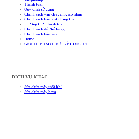
Thanh toán
Quy định sử dụng
Chính sách vận chuyển, giao nhận
Chính sách bảo mật thông tin
Phương thức thanh toán
Chính sách đổi/trả hàng
Chính sách bảo hành
Home
GIỚI THIỆU SƠ LƯỢC VỀ CÔNG TY
DỊCH VỤ KHÁC
Sửa chữa máy thổi khí
Sửa chữa máy bơm