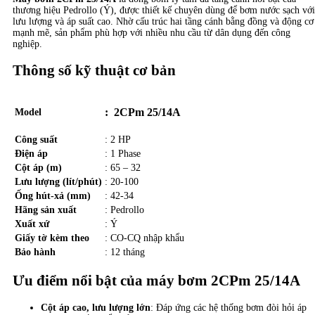
thương hiệu Pedrollo (Ý), được thiết kế chuyên dùng để bơm nước sạch với
lưu lượng và áp suất cao. Nhờ cấu trúc hai tầng cánh bằng đồng và động cơ
mạnh mẽ, sản phẩm phù hợp với nhiều nhu cầu từ dân dụng đến công
nghiệp.
Thông số kỹ thuật cơ bản
: 2CPm 25/14A
Model
Công suất
: 2 HP
Điện áp
: 1 Phase
Cột áp (m)
: 65 – 32
Lưu lượng (lít/phút)
: 20-100
Ống hút-xả (mm)
: 42-34
Hãng sản xuất
: Pedrollo
Xuất xứ
: Ý
Giấy tờ kèm theo
: CO-CQ nhập khẩu
Bảo hành
: 12 tháng
Ưu điểm nổi bật của máy bơm 2CPm 25/14A
Cột áp cao, lưu lượng lớn
: Đáp ứng các hệ thống bơm đòi hỏi áp