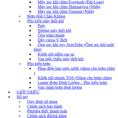
Máy sục khí chìm Evergush (Đài Loan)
Máy sục khí chìm Shinmaywa (Nhật)
Máy sục khí chìm Tsurumi (Nhật)
Bơm Hút Chân Không
Phụ kiện máy thổi khí
Puly
Nhông máy thổi khí
Ống giảm thanh
Dây curoa V Belt
Ống sục khí oxy AeroTube (Ống sục khí nuôi
tôm)
Khớp nối mềm cao su
Van một chiều máy thổi khí
Phụ kiện bơm
Phao điện báo mực nước (dùng cho bơm chìm
)
Khớp nối nhanh TOS (Dùng cho bơm chìm)
Luppe Bơm Định Lượng – Phụ kiện bơm
Van châm bơm định lượng
GIỚI THIỆU
Hỗ trợ
Quy định sử dụng
Chính sách bảo hành
Phương thức thanh toán
Chính sách đổi/trả hàng