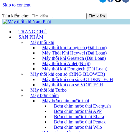
Skip to content
Tìm kiếm cho:
TRANG CHỦ
SẢN PHẨM
Máy thổi khí
Máy thổi khí Longtech (Đài Loan)
Máy Thổi Khí Heywel (Đài Loan)
Máy thổi khí Greatech (Đài Loan)
Máy thổi khí Anlet (Nhật)
Máy thổi khí Dongtech (Đài Loan)
Máy thổi khí con sò (RING BLOWER)
Máy thổi khí con sò GOLDENTECH
Máy thổi khí con sò VORTECH
Máy thổi khí Turbo
Máy bơm chìm
Máy bơm chìm nước thải
Bơm chìm nước thải Evergush
Bơm chìm nước thải APP
Bơm chìm nước thải Ebara
Bơm chìm nước thải Pentax
Bơm chìm nước thải Wilo