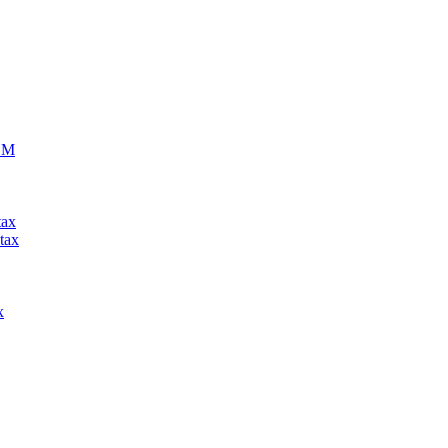
ECM
tax
tax
x