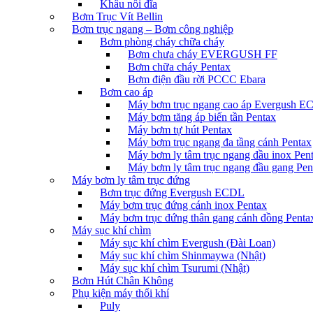
Khâu nối đĩa
Bơm Trục Vít Bellin
Bơm trục ngang – Bơm công nghiệp
Bơm phòng cháy chữa cháy
Bơm chưa cháy EVERGUSH FF
Bơm chữa cháy Pentax
Bơm điện đầu rời PCCC Ebara
Bơm cao áp
Máy bơm trục ngang cao áp Evergush 
Máy bơm tăng áp biến tần Pentax
Máy bơm tự hút Pentax
Máy bơm trục ngang đa tầng cánh Pentax
Máy bơm ly tâm trục ngang đầu inox Pen
Máy bơm ly tâm trục ngang đầu gang Pen
Máy bơm ly tâm trục đứng
Bơm trục đứng Evergush ECDL
Máy bơm trục đứng cánh inox Pentax
Máy bơm trục đứng thân gang cánh đồng Penta
Máy sục khí chìm
Máy sục khí chìm Evergush (Đài Loan)
Máy sục khí chìm Shinmaywa (Nhật)
Máy sục khí chìm Tsurumi (Nhật)
Bơm Hút Chân Không
Phụ kiện máy thổi khí
Puly