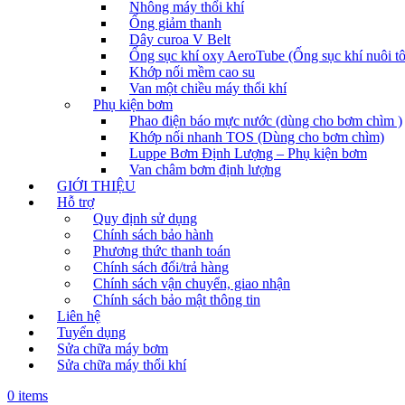
Nhông máy thổi khí
Ống giảm thanh
Dây curoa V Belt
Ống sục khí oxy AeroTube (Ống sục khí nuôi t
Khớp nối mềm cao su
Van một chiều máy thổi khí
Phụ kiện bơm
Phao điện báo mực nước (dùng cho bơm chìm )
Khớp nối nhanh TOS (Dùng cho bơm chìm)
Luppe Bơm Định Lượng – Phụ kiện bơm
Van châm bơm định lượng
GIỚI THIỆU
Hỗ trợ
Quy định sử dụng
Chính sách bảo hành
Phương thức thanh toán
Chính sách đổi/trả hàng
Chính sách vận chuyển, giao nhận
Chính sách bảo mật thông tin
Liên hệ
Tuyển dụng
Sửa chữa máy bơm
Sửa chữa máy thổi khí
0 items