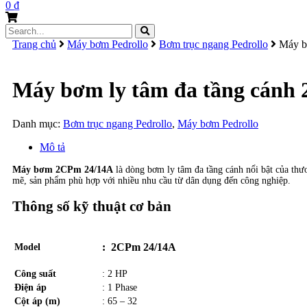
0
₫
Search
for:
Trang chủ
Máy bơm Pedrollo
Bơm trục ngang Pedrollo
Máy bơ
Máy bơm ly tâm đa tầng cánh
Danh mục:
Bơm trục ngang Pedrollo
,
Máy bơm Pedrollo
Mô tả
Máy bơm 2CPm 24/14A
là dòng bơm ly tâm đa tầng cánh nổi bật của thư
mẽ, sản phẩm phù hợp với nhiều nhu cầu từ dân dụng đến công nghiệp.
Thông số kỹ thuật cơ bản
: 2CPm 24/14A
Model
Công suất
: 2 HP
Điện áp
: 1 Phase
Cột áp (m)
: 65 – 32