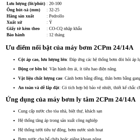
Lưu lượng (lít/phút)
: 20-100
Ống hút-xả (mm)
: 32-25
Hãng sản xuất
: Pedrollo
Xuất xứ
: Ý
Giấy tờ kèm theo
: CO-CQ nhập khẩu
Bảo hành
: 12 tháng
Ưu điểm nổi bật của máy bơm 2CPm 24/14A
Cột áp cao, lưu lượng lớn
: Đáp ứng các hệ thống bơm đòi hỏi áp l
Động cơ bền bỉ
: Vận hành êm ái, ít tiêu hao điện năng.
Vật liệu chất lượng cao
: Cánh bơm bằng đồng, thân bơm bằng gan
An toàn và dễ lắp đặt
: Có tích hợp bộ bảo vệ nhiệt, thiết kế chắc c
Ứng dụng của máy bơm ly tâm 2CPm 24/14A
Cung cấp nước cho tòa nhà, biệt thự, khách sạn
Hệ thống tăng áp trong sản xuất công nghiệp
Hệ thống tưới tiêu tự động, bơm nước sinh hoạt
Bơm nước cho bể chứa hoặc giếng khoan nông