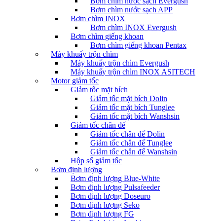
Bơm chìm nước sạch Evergush
Bơm chìm nước sạch APP
Bơm chìm INOX
Bơm chìm INOX Evergush
Bơm chìm giếng khoan
Bơm chìm giếng khoan Pentax
Máy khuấy trộn chìm
Máy khuấy trộn chìm Evergush
Máy khuấy trộn chìm INOX ASITECH
Motor giảm tốc
Giảm tốc mặt bích
Giảm tốc mặt bích Dolin
Giảm tốc mặt bích Tunglee
Giảm tốc mặt bích Wanshsin
Giảm tốc chân đế
Giảm tốc chân đế Dolin
Giảm tốc chân đế Tunglee
Giảm tốc chân đế Wanshsin
Hộp số giảm tốc
Bơm định lượng
Bơm định lượng Blue-White
Bơm định lượng Pulsafeeder
Bơm định lượng Doseuro
Bơm định lượng Seko
Bơm định lượng FG