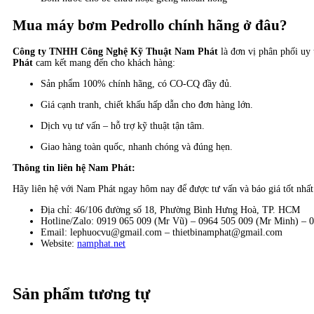
Mua máy bơm Pedrollo chính hãng ở đâu?
Công ty TNHH Công Nghệ Kỹ Thuật Nam Phát
là đơn vị phân phối uy
Phát
cam kết mang đến cho khách hàng:
Sản phẩm 100% chính hãng, có CO-CQ đầy đủ.
Giá cạnh tranh, chiết khấu hấp dẫn cho đơn hàng lớn.
Dịch vụ tư vấn – hỗ trợ kỹ thuật tận tâm.
Giao hàng toàn quốc, nhanh chóng và đúng hẹn.
Thông tin liên hệ Nam Phát:
Hãy liên hệ với Nam Phát ngay hôm nay để được tư vấn và báo giá tốt nhấ
Địa chỉ: 46/106 đường số 18, Phường Bình Hưng Hoà, TP. HCM
Hotline/Zalo: 0919 065 009 (Mr Vũ) – 0964 505 009 (Mr Minh) – 
Email: lephuocvu@gmail.com – thietbinamphat@gmail.com
Website:
namphat.net
Sản phẩm tương tự