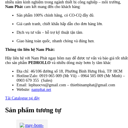
nhiều năm kinh nghiệm trong ngành thiết bị công nghiệp – môi trường,
Nam Phát
cam kết mang đến cho khách hàng:
Sản phẩm 100% chính hãng, có CO-CQ đầy đủ.
Giá cạnh tranh, chiết khấu hấp dẫn cho đơn hàng lớn.
Dịch vụ tư vấn – hỗ trợ kỹ thuật tận tâm.
Giao hàng toàn quốc, nhanh chóng và đúng hẹn.
Thông tin liên hệ Nam Phát:
Hãy liên hệ với Nam Phát ngay hôm nay để được tư vấn và báo giá tốt nhất
cho sản phẩm
PEDROLLO
và nhiều dòng máy bơm ly tâm khác
Địa chỉ: 46/106 đường số 18, Phường Bình Hưng Hoà, TP. HCM
Hotline/Zalo: 0919 065 009 (Mr Vũ) – 0964 505 009 (Mr Minh) –
0903 679 355 (Sales)
Email: lephuocvu@gmail.com – thietbinamphat@gmail.com
Website:
namphat.net
Tải Catalogue tại đây
Sản phẩm tương tự