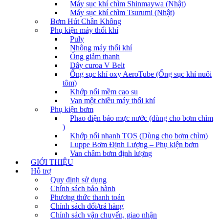
Máy sục khí chìm Shinmaywa (Nhật)
Máy sục khí chìm Tsurumi (Nhật)
Bơm Hút Chân Không
Phụ kiện máy thổi khí
Puly
Nhông máy thổi khí
Ống giảm thanh
Dây curoa V Belt
Ống sục khí oxy AeroTube (Ống sục khí nuôi
tôm)
Khớp nối mềm cao su
Van một chiều máy thổi khí
Phụ kiện bơm
Phao điện báo mực nước (dùng cho bơm chìm
)
Khớp nối nhanh TOS (Dùng cho bơm chìm)
Luppe Bơm Định Lượng – Phụ kiện bơm
Van châm bơm định lượng
GIỚI THIỆU
Hỗ trợ
Quy định sử dụng
Chính sách bảo hành
Phương thức thanh toán
Chính sách đổi/trả hàng
Chính sách vận chuyển, giao nhận