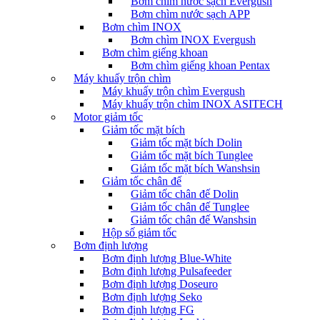
Bơm chìm nước sạch Evergush
Bơm chìm nước sạch APP
Bơm chìm INOX
Bơm chìm INOX Evergush
Bơm chìm giếng khoan
Bơm chìm giếng khoan Pentax
Máy khuấy trộn chìm
Máy khuấy trộn chìm Evergush
Máy khuấy trộn chìm INOX ASITECH
Motor giảm tốc
Giảm tốc mặt bích
Giảm tốc mặt bích Dolin
Giảm tốc mặt bích Tunglee
Giảm tốc mặt bích Wanshsin
Giảm tốc chân đế
Giảm tốc chân đế Dolin
Giảm tốc chân đế Tunglee
Giảm tốc chân đế Wanshsin
Hộp số giảm tốc
Bơm định lượng
Bơm định lượng Blue-White
Bơm định lượng Pulsafeeder
Bơm định lượng Doseuro
Bơm định lượng Seko
Bơm định lượng FG