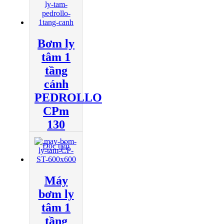
Bơm ly
tâm 1
tầng
cánh
PEDROLLO
CPm
130
Đọc tiếp
Máy
bơm ly
tâm 1
tầng