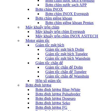
Bơm chìm nước sạch Evergush
Bơm chìm nước sạch APP
Bơm chìm INOX
Bơm chìm INOX Evergush
Bơm chìm giếng khoan
Bơm chìm giếng khoan Pentax
Máy khuấy trộn chìm
Máy khuấy trộn chìm Evergush
Máy khuấy trộn chìm INOX ASITECH
Motor giảm tốc
Giảm tốc mặt bích
Giảm tốc mặt bích Dolin
Giảm tốc mặt bích Tunglee
Giảm tốc mặt bích Wanshsin
Giảm tốc chân đế
Giảm tốc chân đế Dolin
Giảm tốc chân đế Tunglee
Giảm tốc chân đế Wanshsin
Hộp số giảm tốc
Bơm định lượng
Bơm định lượng Blue-White
Bơm định lượng Pulsafeeder
Bơm định lượng Doseuro
Bơm định lượng Seko
Bơm định lượng FG