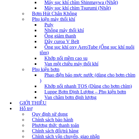
Máy sục khí chìm Shinmaywa (Nhật)
Máy sục khí chìm Tsurumi (Nhật)
Bơm Hút Chân Không
Phụ kiện máy thổi khí
Puly
Nhông máy thổi khí
Ống giảm thanh
Dây curoa V Belt
Ống sục khí oxy AeroTube (Ống sục khí nuôi
tôm)
Khớp nối mềm cao su
Van một chiều máy thổi khí
Phụ kiện bơm
Phao điện báo mực nước (dùng cho bơm chìm
)
Khớp nối nhanh TOS (Dùng cho bơm chìm)
Luppe Bơm Định Lượng – Phụ kiện bơm
Van châm bơm định lượng
GIỚI THIỆU
Hỗ trợ
Quy định sử dụng
Chính sách bảo hành
Phương thức thanh toán
Chính sách đổi/trả hàng
Chính sách vận chuyển, giao nhận