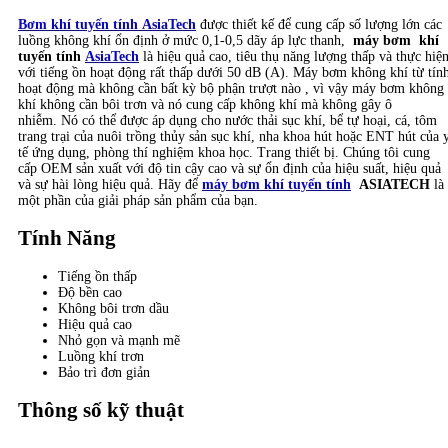
Bơm khí tuyến tính
AsiaTech
được thiết kế để cung cấp số lượng lớn các
luồng không khí ổn định ở mức 0,1-0,5 dãy áp lực thanh,
máy bơm khí
tuyến tính
AsiaTech
là hiệu quả cao, tiêu thụ năng lượng thấp và thực hiệ
với tiếng ồn hoạt động rất thấp dưới 50 dB (A). Máy bơm không khí từ tín
hoạt động mà không cần bất kỳ bộ phận trượt nào , vì vậy máy bơm không
khí không cần bôi trơn và nó cung cấp không khí mà không gây ô
nhiễm. Nó có thể được áp dụng cho nước thải sục khí, bể tự hoại, cá, tôm
trang trại của nuôi trồng thủy sản sục khí, nha khoa hút hoặc ENT hút của 
tế ứng dụng, phòng thí nghiệm khoa học. Trang thiết bị. Chúng tôi cung
cấp OEM sản xuất với độ tin cậy cao và sự ổn định của hiệu suất, hiệu quả
và sự hài lòng hiệu quả. Hãy để
máy bơm khí tuyến tính
ASIATECH
là
một phần của giải pháp sản phẩm của bạn.
Tính Năng
Tiếng ồn thấp
Độ bền cao
Không bôi trơn dầu
Hiệu quả cao
Nhỏ gọn và mạnh mẽ
Luồng khí trơn
Bảo trì đơn giản
Thông số kỹ thuật